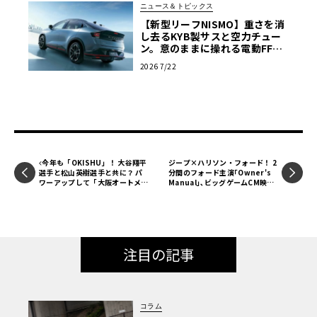
ニュース＆トピックス
【新型リーフNISMO】重さを消
し去るKYB製サスと空力チュー
ン。意のままに操れる電動FFス
ポーツ
2026 7/22
リレーマラソンには一般の部と企業対抗の部があり、その
ほかソロで走るハーフマラソン、小学生ランや未就学児向
けのキッズランなどがこのイベントには組み込まれていま
今年も「OKISHU」！ 大谷翔平
ジープ×ハリソン・フォード！ 2
選手と松山英樹選手と共に？ パ
分間のフォード主演｢Owner's
す。
ワーアップして「大阪オートメッ
Manual｣､ビッグゲームCM映像
セ」に参戦!?【吉田由美のカーラ
を公開
イフ日記】
注目の記事
コラム