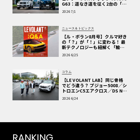
G63：道なき道を征く2台の「対
極的アプローチ」
2026 7/1
ニュース＆トピックス
【ル・ボラン8月号】クルマ好き
の「？」が「！」に変わる！ 最
新テクノロジーも紐解く「輸入
車Q&A」
2026 6/25
コラム
【LE VOLANT LAB】同じ骨格
でどう違う？ プジョー5008／シ
トロエンC5エアクロス／DS Nº4
読者一気乗りレポート
2026 6/24
レース当日朝は、各自日産スタジアム西ゲートに集合で
す。受付がここにあり、リレーマラソンが始まるとエイド
ステーションもこのエリアに設けられます。キッチンカー
もいくつか出ていました。
RANKING