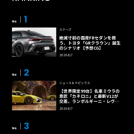
1
No
スクープ
絶滅寸前の国産FRセダンを救
う、トヨタ「GRクラウン」誕生
のシナリオ【予想CG】
2026 8/7
2
No
ニュース＆トピックス
【世界限定99台】名車ミウラの
意匠「カネロニ」と最新V12が
交差。ランボルギーニ・レヴエ
ルトに60周年記念車が登場
2026 8/7
3
No