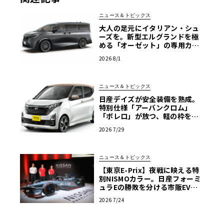
国際競技場である日産スタジアムのトラック部分と敷地内
ニュース＆トピックス
の連絡路を結ぶ一周1.592kmのコースを使い、1チーム2名
大人の足元にイタリアン・シュ
ーズを。新型エルグランドを極
から9名の編成で襷を繋ぎ走行距離を競うものです。マッチ
める「オーゼット」の専用カス
こと近藤真彦さん率いるKONDO RACINGと彼の所属事務所
タムホイール
2026 8/1
であるエムケーカンパニーが主催の大会です。
ニュース＆トピックス
【画像34枚」イイコトチャレンジのフォトギャラリーはコ
日産デイズが安全装備を熟成。
チラ
特別仕様「アーバンクロム」
「ボレロ」が放つ、軽の枠を超
えた存在感
2026 7/29
ニュース＆トピックス
【東京E-Prix】夜戦に映える特
別NISMOカラー。日産フォーミ
ュラEの勝敗を分ける市販EV由
来の「ドライバビリティ」
2026 7/24