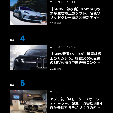
ニュース＆トピックス
【GR86一部改良】0.5mmの執
念が生む極上のシフト。名色ソ
リッドグレー復活と最新アイサ
イトでFRの極みへ
2026 8/6
また、NISSAN GT-R NISMO GT3レースカーを展示してい
た日産自動車大学校をはじめ、横浜ゴムや神奈川県警など
4
も展示ブースを出展していました。中でも元警察官が所有
No
するナンバー付き1968年式ポルシェ912パトカー(911では
ニュース＆トピックス
ない)は珍しく、つい繁々と眺めてしまいました。
【BMW新型X5／iX5】後席は極
上のリムジン。航続1000km超
のBEVも揃う中国専売ロング仕
様の全貌
2026 8/6
5
No
コラム
アジア初「Mモータースポーツ
ディーラー」誕生。渋谷松濤BM
Wが発信するモノづくりの矜持
【木下隆之コラム】