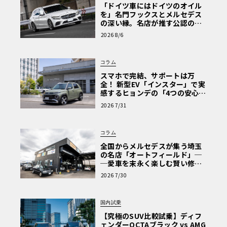
「ドイツ車にはドイツのオイル
を」名門フックスとメルセデス
の深い縁。名店が推す公認の安
心と、Cクラスで味わうシルキー
2026 8/6
な走り〈PR〉
コラム
スマホで完結、サポートは万
全！ 新型EV「インスター」で実
感するヒョンデの「4つの安心」
【第1回・ヒョンデ6つの疑問：
今回は、自動車メディア編集者、某高級自動車ブランドの
2026 7/31
Why? Hyundai?】〈PR〉
マーケッター、モータージャーナリストや私のようなライ
ター、自動車関連コンサルタントなどの9名で参加しまし
コラム
た。
全国からメルセデスが集う埼玉
の名店「オートフィールド」─
─愛車を末永く楽しむ賢い修理
術と、プロがフックス製オイル
私たちの「自動車メディアチーム」は、最年少の41歳を含
2026 7/30
を選ぶ理由〈PR〉
む40代が5名、50代が2名、60代が2名で、そのうち65歳の
私は最年長ではないですか。
国内試乗
【究極のSUV比較試乗】ディフ
ェンダーOCTAブラック vs AMG