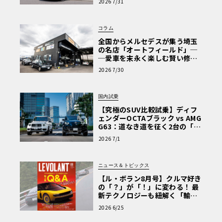
2026 7/31
Why? Hyundai?】〈PR〉
コラム
全国からメルセデスが集う埼玉
の名店「オートフィールド」─
─愛車を末永く楽しむ賢い修理
術と、プロがフックス製オイル
2026 7/30
を選ぶ理由〈PR〉
国内試乗
【究極のSUV比較試乗】ディフ
ェンダーOCTAブラック vs AMG
G63：道なき道を征く2台の「対
極的アプローチ」
2026 7/1
ニュース＆トピックス
【ル・ボラン8月号】クルマ好き
の「？」が「！」に変わる！ 最
新テクノロジーも紐解く「輸入
車Q&A」
2026 6/25