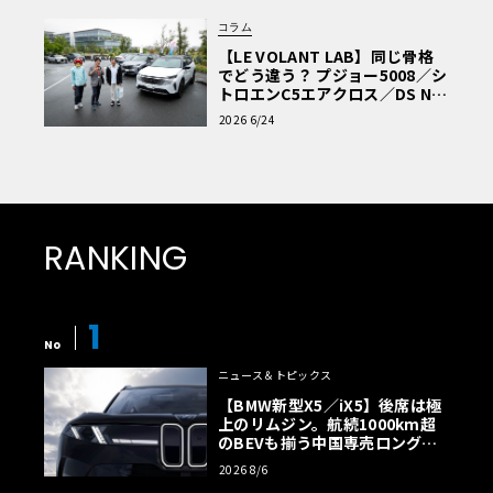
コラム
【LE VOLANT LAB】同じ骨格
でどう違う？ プジョー5008／シ
トロエンC5エアクロス／DS Nº4
読者一気乗りレポート
2026 6/24
RANKING
1
No
ニュース＆トピックス
【BMW新型X5／iX5】後席は極
上のリムジン。航続1000km超
のBEVも揃う中国専売ロング仕
様の全貌
2026 8/6