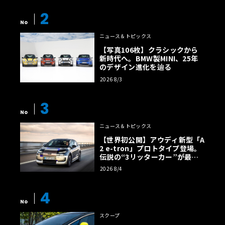
2
No
ニュース＆トピックス
【写真106枚】クラシックから
新時代へ。BMW製MINI、25年
のデザイン進化を辿る
2026 8/3
3
No
ニュース＆トピックス
【世界初公開】アウディ新型「A
2 e-tron」プロトタイプ登場。
伝説の“3リッターカー”が最高
効率エントリーBEVとして復活
2026 8/4
【画像38枚】
4
No
スクープ