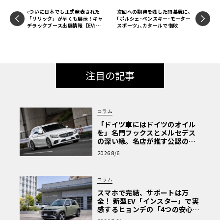
ついに日本でも正式発表された
次回への期待を残した開幕戦に｡
「リリック」が早くも展示！キャ
｢ポルシェ･ペンスキー･モーター
デラックブース出展情報【EV:LI
スポーツ｣､カタールで惜敗
FE FUTAKO TAMAGAWA 202
5】
注目の記事
コラム
「ドイツ車にはドイツのオイル
を」名門フックスとメルセデス
の深い縁。名店が推す公認の安
心と、Cクラスで味わうシルキー
2026 8/6
な走り〈PR〉
コラム
スマホで完結、サポートは万
全！ 新型EV「インスター」で実
感するヒョンデの「4つの安心」
【第1回・ヒョンデ6つの疑問：