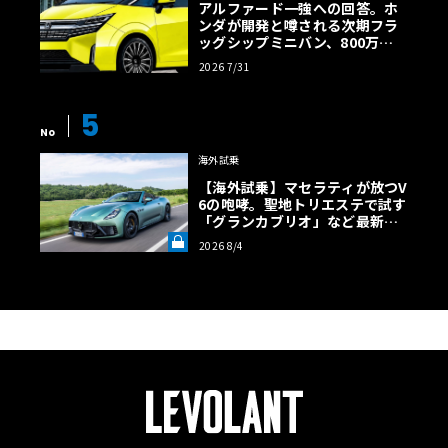
アルファード一強への回答。ホ
ンダが開発と噂される次期フラ
ッグシップミニバン、800万円
超の勝算【予想CG】
2026 7/31
5
No
海外試乗
【海外試乗】マセラティが放つV
6の咆哮。聖地トリエステで試す
「グランカブリオ」など最新ト
ロフェオ3台の官能評価《LE VO
2026 8/4
LANT LAB》