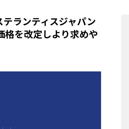
他
 ステランティスジャパン
価格を改定しより求めや
ス
トヨタ
日産
スバル
マツダ
ダイハツ
スズキ
他