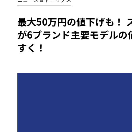
BYD
その
最大50万円の値下げも！
が6ブランド主要モデルの
国産車
レクサ
ホンダ
すく！
三菱
光岡
その