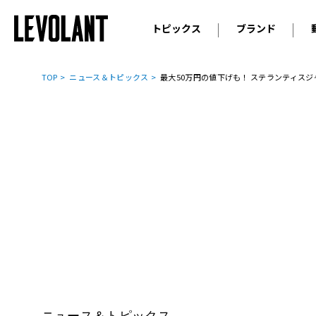
トピックス
ブランド
輸入車
アウデ
ニュース
TOP
ニュース＆トピックス
最大50万円の値下げも！ ステランティス
スクープ
メルセ
試乗
アルピ
コラム
プジョ
アルフ
ランボ
ベント
ランド
MINI
ボルボ
ジープ
ニュース＆トピックス