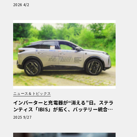
フ見学を解禁
2026 4/2
ニュース＆トピックス
インバーターと充電器が“消える”日。ステラ
ンティス「IBIS」が拓く、バッテリー統合型
パワートレインの衝撃
2025 9/27