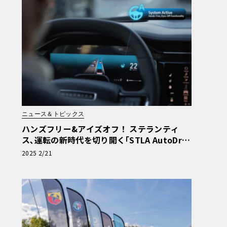
ニュース＆トピックス
ハンズフリー&アイズオフ！ ステランティ
ス､運転の新時代を切り開く｢STLA AutoDriv
e｣を発表
2025 2/21