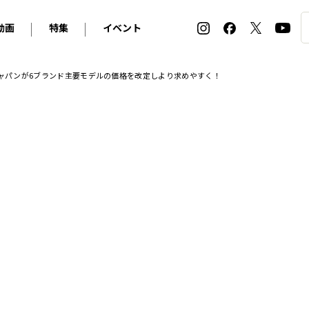
動画
特集
イベント
ィ
BMW
アルピナ
オリジナル動画
2026 サマータイヤ＆ホイール バイヤーズガイド
ル・ボラン カーズ・ミート2026横浜
ジャパンが6ブランド主要モデルの価格を改定しより求めやすく！
2025-2026 冬 スタッドレス＆ウインタータイヤ バイヤ
SNOW EXPERIENCE in TOGAKUSHI SKI FIE
デス・ベンツ
ポルシェ
フォルクスワーゲン
ホイールカタログ2025-2026冬
EV:LIFE FUTAKO TAMAGAWA 2026
ーヌ
シトロエン
DSオートモビル
ホイールカタログ
EV:LIFE KOBE 2025
ー
ルノー
アバルト
タイヤ特集
ル・ボラン カーズ・ミート2025横浜
ァ・ロメオ
フェラーリ
フィアット
ルギーニ
マセラティ
アストン・マーティン
レー
ケータハム
ジャガー
ローバー
ロータス
マクラーレン
モーガン
ロールス・ロイス
キャデラック
シボレー
テスラ
ヒョンデ