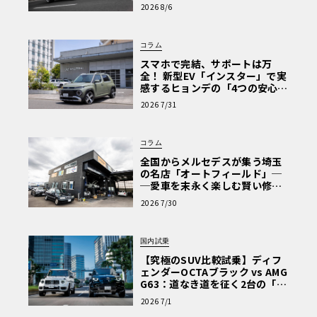
心と、Cクラスで味わうシルキー
2026 8/6
な走り〈PR〉
コラム
スマホで完結、サポートは万
全！ 新型EV「インスター」で実
感するヒョンデの「4つの安心」
【第1回・ヒョンデ6つの疑問：
2026 7/31
Why? Hyundai?】〈PR〉
コラム
全国からメルセデスが集う埼玉
の名店「オートフィールド」─
─愛車を末永く楽しむ賢い修理
術と、プロがフックス製オイル
2026 7/30
を選ぶ理由〈PR〉
国内試乗
【究極のSUV比較試乗】ディフ
ェンダーOCTAブラック vs AMG
G63：道なき道を征く2台の「対
極的アプローチ」
2026 7/1