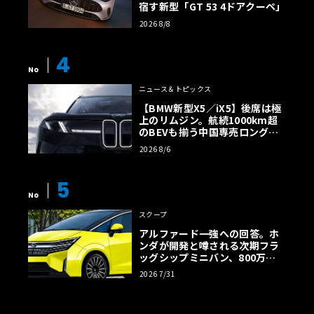
宿す新型「GT 53 4ドアクーペ」
2026 8/8
4
No
ニュース＆トピックス
【BMW新型X5／iX5】後席は極
上のリムジン。航続1000km超
のBEVも揃う中国専売ロング仕
様の全貌
2026 8/6
5
No
スクープ
アルファード一強への回答。ホ
ンダが開発と噂される次期フラ
ッグシップミニバン、800万円
超の勝算【予想CG】
2026 7/31