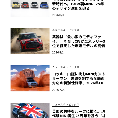
新時代へ。BMW製MINI、25年
のデザイン進化を辿る
2026 8/3
ニュース＆トピックス
武器は「最小限のモディファ
イ」。MINI JCWが全米ラリー3
位で証明した市販モデルの真価
2026 8/1
ニュース＆トピックス
ロッキー山脈に挑むMINIカント
リーマン。悪路を制する全路面
対応の特別仕様車、2026年10月
の初公開へ向け最終段階
2026 7/29
ニュース＆トピックス
英国の矜持をルーフに描く。現
代版MINI誕生25周年を祝う「オ