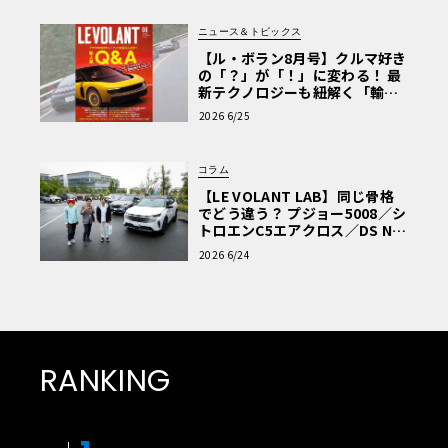
ニュース＆トピックス
【ル・ボラン8月号】クルマ好き
の「？」が「！」に変わる！ 最
新テクノロジーも紐解く「輸入
車Q&A」
2026 6/25
コラム
【LE VOLANT LAB】同じ骨格
でどう違う？ プジョー5008／シ
トロエンC5エアクロス／DS Nº4
読者一気乗りレポート
2026 6/24
RANKING