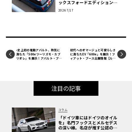
ックスフォードエディション」
の洗練
2026 7/17
史上初の電動アバルト、熱気に
初代へのオマージュと可愛らしさ
満ちた「500eツーリズモ・カブ
に満ちたEV「600e」を展示！フ
リオレ」を展示！アバルト・ブー
ィアット・ブース出展情報【ル・
ス出展情報【ル・ボラン カーズ
ボラン カーズミート2025横浜】
ミート2025横浜】
注目の記事
コラム
「ドイツ車にはドイツのオイル
を」名門フックスとメルセデス
の深い縁。名店が推す公認の安