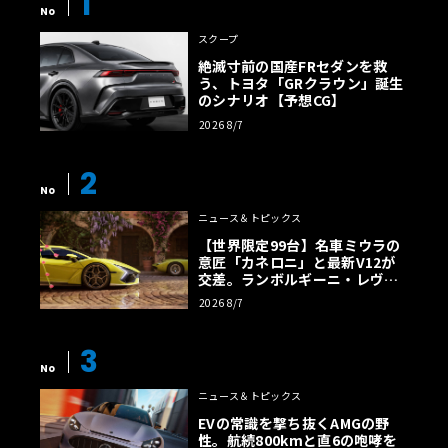
1
No
スクープ
絶滅寸前の国産FRセダンを救
う、トヨタ「GRクラウン」誕生
のシナリオ【予想CG】
2026 8/7
2
No
ニュース＆トピックス
【世界限定99台】名車ミウラの
意匠「カネロニ」と最新V12が
交差。ランボルギーニ・レヴエ
ルトに60周年記念車が登場
2026 8/7
3
No
ニュース＆トピックス
EVの常識を撃ち抜くAMGの野
性。航続800kmと直6の咆哮を