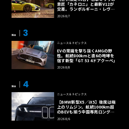
意匠「カネロニ」と最新V12が
交差。ランボルギーニ・レヴエ
ルトに60周年記念車が登場
2026 8/7
3
No
ニュース＆トピックス
EVの常識を撃ち抜くAMGの野
性。航続800kmと直6の咆哮を
宿す新型「GT 53 4ドアクーペ」
2026 8/8
4
No
ニュース＆トピックス
【BMW新型X5／iX5】後席は極
上のリムジン。航続1000km超
のBEVも揃う中国専売ロング仕
様の全貌
2026 8/6