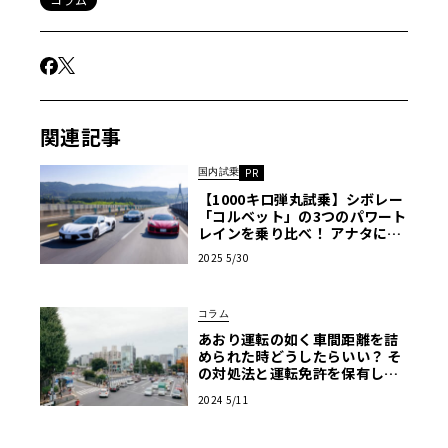
関連記事
国内試乗
PR
【1000キロ弾丸試乗】シボレー
「コルベット」の3つのパワート
レインを乗り比べ！ アナタにベ
ストなモデルは？
2025 5/30
コラム
あおり運転の如く車間距離を詰
められた時どうしたらいい？ そ
の対処法と運転免許を保有して
いる意味について解説
2024 5/11