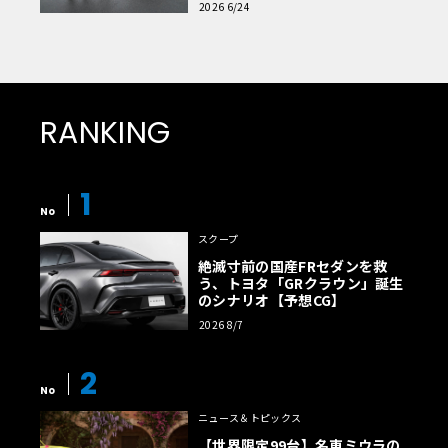
2026 6/24
RANKING
1
No
スクープ
絶滅寸前の国産FRセダンを救
う、トヨタ「GRクラウン」誕生
のシナリオ【予想CG】
2026 8/7
2
No
ニュース＆トピックス
【世界限定99台】名車ミウラの