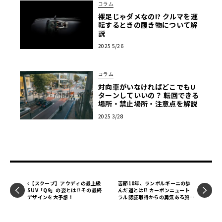
コラム
裸足じゃダメなの!? クルマを運
転するときの履き物について解
説
2025 5/26
コラム
対向車がいなければどこでもU
ターンしていいの？ 転回できる
場所・禁止場所・注意点を解説
2025 3/28
【スクープ】アウディの最上級
苦節10年、ランボルギーニの歩
SUV「Q9」の姿とは⁉ その最終
んだ道とは!? カーボンニュート
デザインを大予想！
ラル認証取得からの勇気ある旅
路！