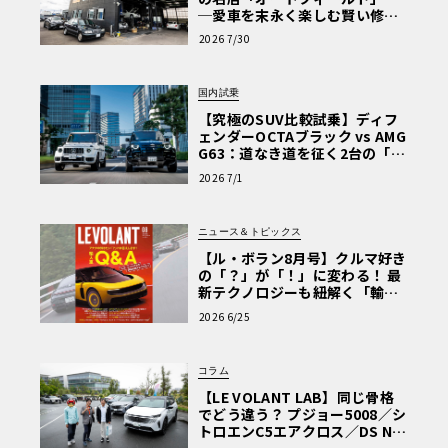
─愛車を末永く楽しむ賢い修理
術と、プロがフックス製オイル
2026 7/30
を選ぶ理由〈PR〉
国内試乗
【究極のSUV比較試乗】ディフ
ェンダーOCTAブラック vs AMG
G63：道なき道を征く2台の「対
極的アプローチ」
2026 7/1
ニュース＆トピックス
【ル・ボラン8月号】クルマ好き
の「？」が「！」に変わる！ 最
新テクノロジーも紐解く「輸入
車Q&A」
2026 6/25
コラム
【LE VOLANT LAB】同じ骨格
でどう違う？ プジョー5008／シ
トロエンC5エアクロス／DS Nº4
読者一気乗りレポート