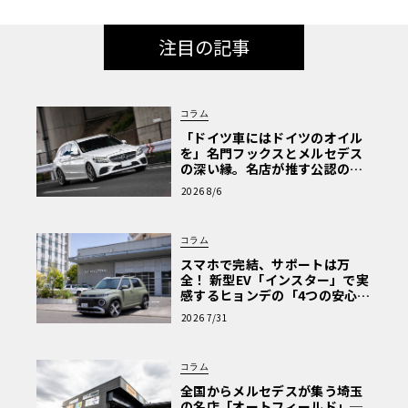
注目の記事
コラム
「ドイツ車にはドイツのオイル
を」名門フックスとメルセデス
の深い縁。名店が推す公認の安
心と、Cクラスで味わうシルキー
2026 8/6
な走り〈PR〉
コラム
スマホで完結、サポートは万
全！ 新型EV「インスター」で実
感するヒョンデの「4つの安心」
【第1回・ヒョンデ6つの疑問：
2026 7/31
Why? Hyundai?】〈PR〉
コラム
全国からメルセデスが集う埼玉
の名店「オートフィールド」─