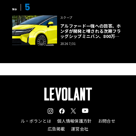
5
No
スクープ
アルファード一強への回答。ホ
ンダが開発と噂される次期フラ
ッグシップミニバン、800万円
超の勝算【予想CG】
2026 7/31
ル・ボランとは
個人情報保護方針
お問合せ
広告掲載
運営会社