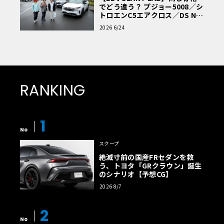
でどう違う？ プジョー5008／シ
トロエンC5エアクロス／DS Nº4
読者一気乗りレポート
2026 6/24
RANKING
1
No
スクープ
絶滅寸前の国産FRセダンを救
う、トヨタ「GRクラウン」誕生
のシナリオ【予想CG】
2026 8/7
2
No