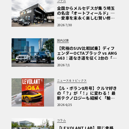
コラム
全国からメルセデスが集う埼玉
の名店「オートフィールド」─
─愛車を末永く楽しむ賢い修理
術と、プロがフックス製オイル
2026 7/30
を選ぶ理由〈PR〉
国内試乗
【究極のSUV比較試乗】ディフ
ェンダーOCTAブラック vs AMG
G63：道なき道を征く2台の「対
極的アプローチ」
2026 7/1
ニュース＆トピックス
【ル・ボラン8月号】クルマ好き
の「？」が「！」に変わる！ 最
新テクノロジーも紐解く「輸入
車Q&A」
2026 6/25
コラム
【LE VOLANT LAB】同じ骨格