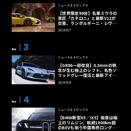
ニュース＆トピックス
【世界限定99台】名車ミウラの
意匠「カネロニ」と最新V12が
交差。ランボルギーニ・レヴエ
ルトに60周年記念車が登場
2026 8/7
3
No
ニュース＆トピックス
【GR86一部改良】0.5mmの執
念が生む極上のシフト。名色ソ
リッドグレー復活と最新アイサ
イトでFRの極みへ
2026 8/6
4
No
ニュース＆トピックス
【BMW新型X5／iX5】後席は極
上のリムジン。航続1000km超
のBEVも揃う中国専売ロング仕