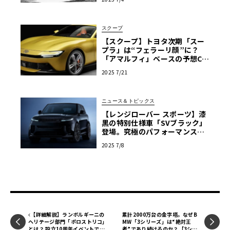
スクープ
【スクープ】トヨタ次期「スー
プラ」は“フェラーリ顔”に？
「アマルフィ」ベースの予想CG
に見る現実味と、新開発エンジ
2025 7/21
ンへの期待
ニュース＆トピックス
【レンジローバー スポーツ】漆
黒の特別仕様車「SVブラック」
登場。究極のパフォーマンスと
ラグジュアリーの融合
2025 7/8
【詳細解説】ランボルギーニの
累計2000万台の金字塔。なぜB
ヘリテージ部門「ポロストリコ」
MW「3シリーズ」は“絶対王
とは？ 設立10周年イベントでそ
者”であり続けるのか？【3シリ