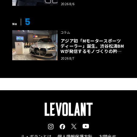
様の全貌
2026 8/6
5
No
コラム
アジア初「Mモータースポーツ
ディーラー」誕生。渋谷松濤BM
Wが発信するモノづくりの矜持
【木下隆之コラム】
2026 8/7
ル・ボランとは
個人情報保護方針
お問合せ