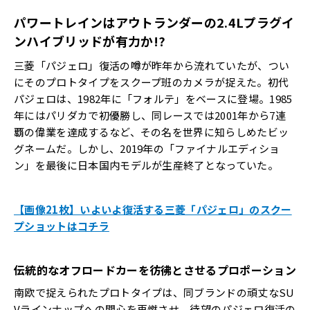
パワートレインはアウトランダーの2.4Lプラグイ
ンハイブリッドが有力か!?
三菱「パジェロ」復活の噂が昨年から流れていたが、つい
にそのプロトタイプをスクープ班のカメラが捉えた。初代
パジェロは、1982年に「フォルテ」をベースに登場。1985
年にはパリダカで初優勝し、同レースでは2001年から7連
覇の偉業を達成するなど、その名を世界に知らしめたビッ
グネームだ。しかし、2019年の「ファイナルエディショ
ン」を最後に日本国内モデルが生産終了となっていた。
【画像21枚】いよいよ復活する三菱「パジェロ」のスクー
プショットはコチラ
伝統的なオフロードカーを彷彿とさせるプロポーション
南欧で捉えられたプロトタイプは、同ブランドの頑丈なSU
Vラインナップへの関心を再燃させ、待望のパジェロ復活の