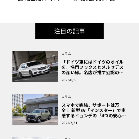
の活動内容（レストア、認定、ア
ーズ半世紀の軌跡_01】
ーカイブ）に迫る
注目の記事
コラム
「ドイツ車にはドイツのオイル
を」名門フックスとメルセデス
の深い縁。名店が推す公認の安
心と、Cクラスで味わうシルキー
2026 8/6
な走り〈PR〉
コラム
スマホで完結、サポートは万
全！ 新型EV「インスター」で実
感するヒョンデの「4つの安心」
【第1回・ヒョンデ6つの疑問：
2026 7/31
Why? Hyundai?】〈PR〉