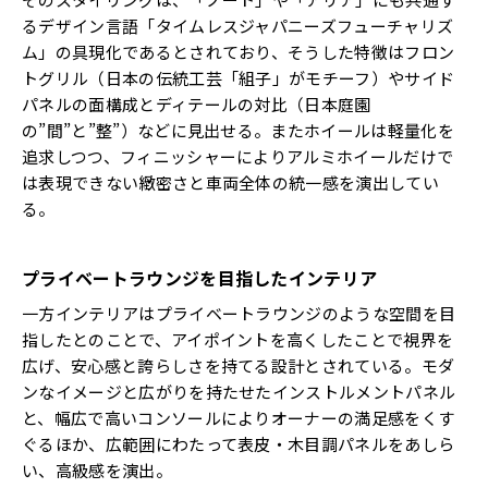
るデザイン言語「タイムレスジャパニーズフューチャリズ
ム」の具現化であるとされており、そうした特徴はフロン
トグリル（日本の伝統工芸「組子」がモチーフ）やサイド
パネルの面構成とディテールの対比（日本庭園
の”間”と”整”）などに見出せる。またホイールは軽量化を
追求しつつ、フィニッシャーによりアルミホイールだけで
は表現できない緻密さと車両全体の統一感を演出してい
る。
プライベートラウンジを目指したインテリア
一方インテリアはプライベートラウンジのような空間を目
指したとのことで、アイポイントを高くしたことで視界を
広げ、安心感と誇らしさを持てる設計とされている。モダ
ンなイメージと広がりを持たせたインストルメントパネル
と、幅広で高いコンソールによりオーナーの満足感をくす
ぐるほか、広範囲にわたって表皮・木目調パネルをあしら
い、高級感を演出。