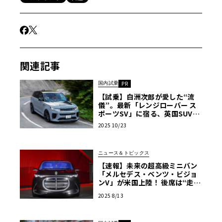
関連記事
国内試乗
PR
【試乗】白洲次郎が愛した“流
儀”。最新「レンジローバー ス
ポーツSV」に宿る、英国SUVの
走りとは〈PR〉
2025 10/23
ニュース＆トピックス
【速報】未来の超高級ミニバン
「メルセデス・ベンツ・ビジョ
ンV」が米国上陸！ 後席は“走る
プライベートラウンジ”
2025 8/13