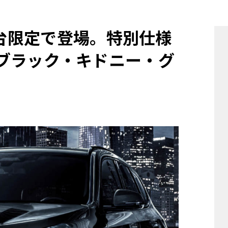
他
0台限定で登場。特別仕様
w」はブラック・キドニー・グ
ス
トヨタ
日産
スバル
マツダ
ダイハツ
スズキ
他