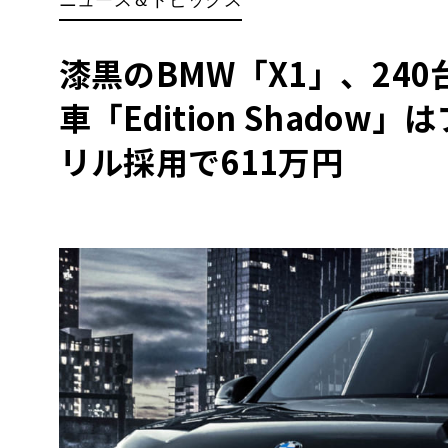
BYD
その
漆黒のBMW「X1」、24
車「Edition Shado
国産車
レクサ
ホンダ
リル採用で611万円
三菱
光岡
その