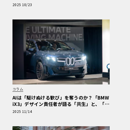
Vの走りとは〈PR〉
2025 10/23
コラム
AIは「駆けぬける歓び」を奪うのか？「BMW
iX3」デザイン責任者が語る「共生」と、「ノ
イエ・クラッセ」の“空力デザイン”哲学【独
2025 11/14
占インタビュー】