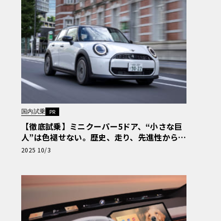
国内試乗
PR
【徹底試乗】ミニクーパー5ドア、“小さな巨
人”は色褪せない。歴史、走り、先進性から解
剖【PR】
2025 10/3