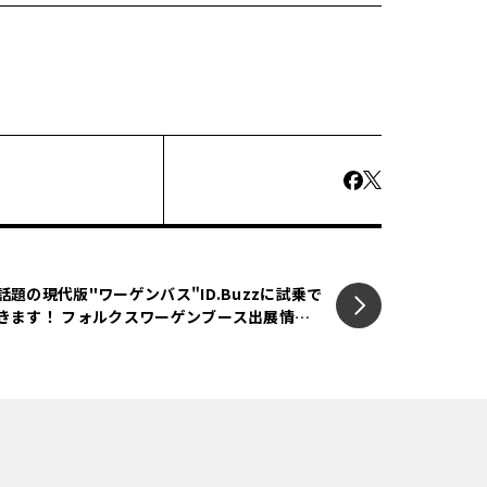
話題の現代版"ワーゲンバス"ID.Buzzに試乗で
きます！ フォルクスワーゲンブース出展情報
【EV:LIFE KOBE 2025】