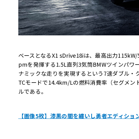
ベースとなるX1 sDrive18iは、最高出力115kW/5
pmを発揮する1.5L直列3気筒BMWツインパ
ナミックな走りを実現するという7速ダブル・
TCモードで14.4km/Lの燃料消費率（セグ
ルである。
【画像5枚】漆黒の闇を纏いし勇者エディショ