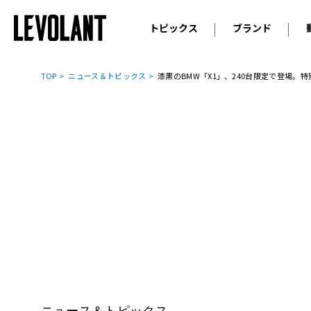
トピックス
ブランド
輸入車
アウデ
ニュース
TOP
ニュース＆トピックス
漆黒のBMW「X1」、240台限定で登場。特別
スクープ
メルセ
試乗
アルピ
コラム
プジョ
アルフ
ランボ
ベント
ランド
MINI
ボルボ
ジープ
ニュース＆トピックス