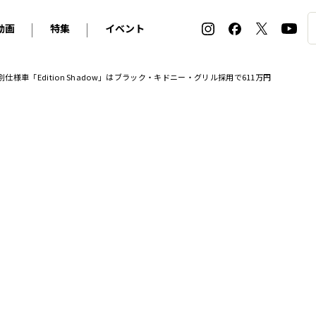
動画
特集
イベント
ィ
BMW
アルピナ
オリジナル動画
2026 サマータイヤ＆ホイール バイヤーズガイド
ル・ボラン カーズ・ミート2026横浜
仕様車「Edition Shadow」はブラック・キドニー・グリル採用で611万円
2025-2026 冬 スタッドレス＆ウインタータイヤ バイヤ
SNOW EXPERIENCE in TOGAKUSHI SKI FIE
デス・ベンツ
ポルシェ
フォルクスワーゲン
ホイールカタログ2025-2026冬
EV:LIFE FUTAKO TAMAGAWA 2026
ーヌ
シトロエン
DSオートモビル
ホイールカタログ
EV:LIFE KOBE 2025
ー
ルノー
アバルト
タイヤ特集
ル・ボラン カーズ・ミート2025横浜
ァ・ロメオ
フェラーリ
フィアット
ルギーニ
マセラティ
アストン・マーティン
レー
ケータハム
ジャガー
ローバー
ロータス
マクラーレン
モーガン
ロールス・ロイス
キャデラック
シボレー
テスラ
ヒョンデ