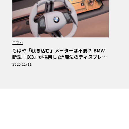
コラム
もはや「覗き込む」メーターは不要？ BMW
新型「iX3」が採用した“魔法のディスプレ
イ”「パノラミックiDrive」と、“視線移
2025 11/11
動”を最小化する安全設計