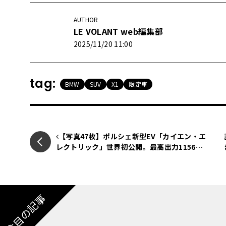
AUTHOR
LE VOLANT web編集部
2025/11/20 11:00
tag:
BMW
SUV
X1
限定車
【写真47枚】ポルシェ新型EV「カイエン・エ
レクトリック」世界初公開。最高出力1156馬
力・航続642kmの最強SUV誕生
注目の記事