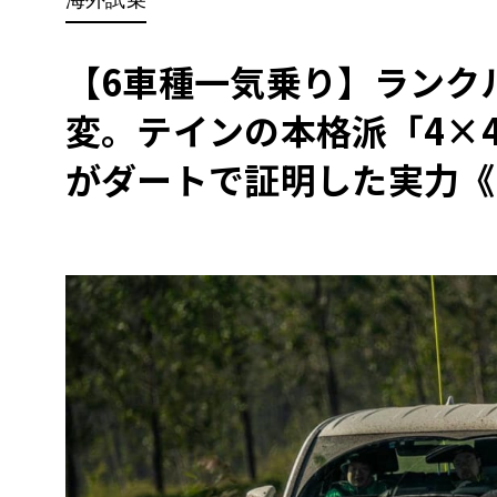
BYD
その
【6車種一気乗り】ランク
変。テインの本格派「4×4 DA
国産車
レクサ
ホンダ
がダートで証明した実力《LE 
三菱
光岡
その