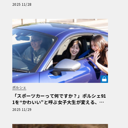
練」《LE VOLANT LAB》
2025 11/28
ポルシェ
「スポーツカーって何ですか？」ポルシェ91
1を“かわいい”と呼ぶ女子大生が変える、自
動車評論の常識【渡辺慎太郎のツベコベイワ
2025 11/29
セテ】《LE VOLANT LAB》