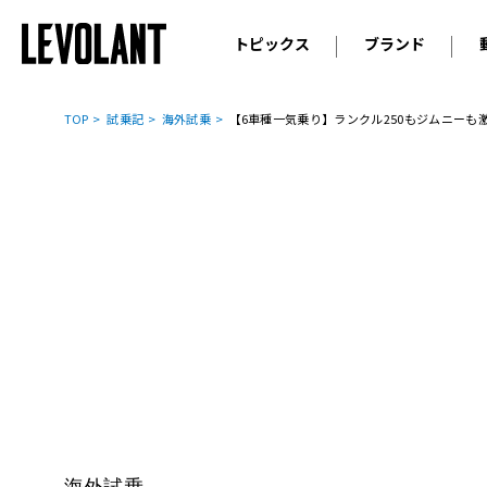
トピックス
ブランド
輸入車
アウデ
ニュース
TOP
試乗記
海外試乗
【6車種一気乗り】ランクル250もジムニーも激変。テ
スクープ
メルセ
試乗
アルピ
コラム
プジョ
アルフ
ランボ
ベント
ランド
MINI
ボルボ
ジープ
海外試乗