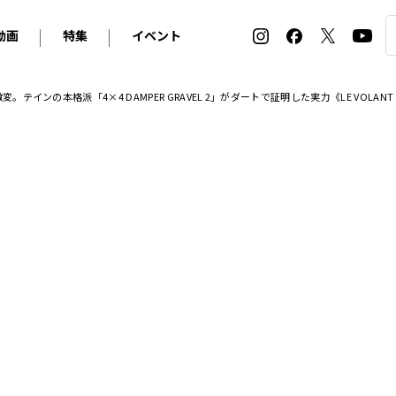
動画
特集
イベント
ィ
BMW
アルピナ
オリジナル動画
2026 サマータイヤ＆ホイール バイヤーズガイド
ル・ボラン カーズ・ミート2026横浜
インの本格派「4×4 DAMPER GRAVEL 2」がダートで証明した実力《LE VOLANT 
2025-2026 冬 スタッドレス＆ウインタータイヤ バイヤ
SNOW EXPERIENCE in TOGAKUSHI SKI FIE
デス・ベンツ
ポルシェ
フォルクスワーゲン
ホイールカタログ2025-2026冬
EV:LIFE FUTAKO TAMAGAWA 2026
ーヌ
シトロエン
DSオートモビル
ホイールカタログ
EV:LIFE KOBE 2025
ー
ルノー
アバルト
タイヤ特集
ル・ボラン カーズ・ミート2025横浜
ァ・ロメオ
フェラーリ
フィアット
ルギーニ
マセラティ
アストン・マーティン
レー
ケータハム
ジャガー
ローバー
ロータス
マクラーレン
モーガン
ロールス・ロイス
キャデラック
シボレー
テスラ
ヒョンデ