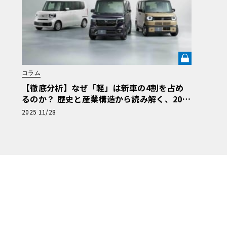
コラム
【徹底分析】なぜ「軽」は新車の4割を占め
るのか？ 歴史と産業構造から読み解く、202
5年の軽自動車文化と進化の行方【自動車業
2025 11/28
界の研究】《LE VOLANT LAB》