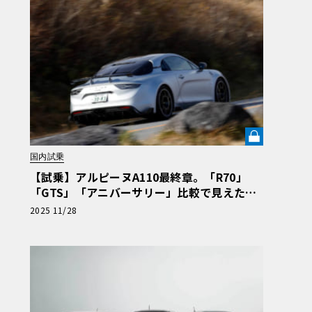
国内試乗
【試乗】アルピーヌA110最終章。「R70」
「GTS」「アニバーサリー」比較で見えた、
ライトウェイトスポーツの到達点《LE VOLA
2025 11/28
NT LAB》