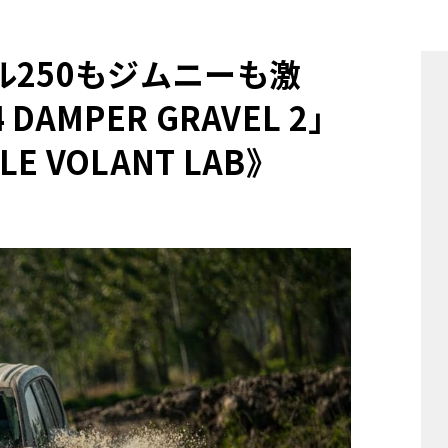
他
ル250もジムニーも激
MPER GRAVEL 2」
ス
トヨタ
日産
スバル
マツダ
VOLANT LAB》
ダイハツ
スズキ
他