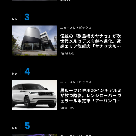
【画像38枚】
3
No
ニュース＆トピックス
伝統の「歌島橋のヤナセ」が次
世代メルセデス店舗へ進化。近
畿エリア旗艦店「ヤナセ大阪支
店」がリニューアル
2026 8/3
4
No
ニュース＆トピックス
黒ルーフと専用20インチアルミ
が放つ陰影。レンジローバー ヴ
ェラール限定車「アーバンコン
トラスト・エディション」登場
2026 8/5
5
No