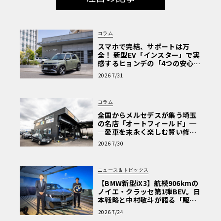
コラム
スマホで完結、サポートは万
全！ 新型EV「インスター」で実
感するヒョンデの「4つの安心」
【第1回・ヒョンデ6つの疑問：
2026 7/31
Why? Hyundai?】〈PR〉
コラム
全国からメルセデスが集う埼玉
の名店「オートフィールド」─
─愛車を末永く楽しむ賢い修理
術と、プロがフックス製オイル
2026 7/30
を選ぶ理由〈PR〉
ニュース＆トピックス
【BMW新型iX3】航続906kmの
ノイエ・クラッセ第1弾BEV。日
本戦略と中村敬斗が語る「駆け
ぬける歓び」
2026 7/24