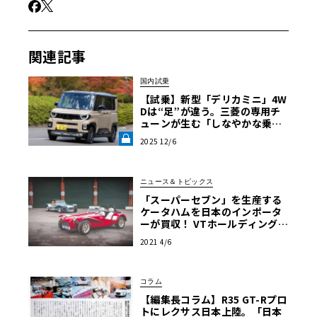
関連記事
国内試乗
【試乗】新型「デリカミニ」4W
Dは“足”が違う。三菱の専用チ
ューンが生む「しなやかな乗り
心地」の正体《LE VOLANT LA
2025 12/6
B》
ニュース＆トピックス
「スーパーセブン」を生産する
ケータハムを日本のインポータ
ーが買収！ VTホールディングス
がケータハムカーズを子会社化
2021 4/6
コラム
【編集長コラム】R35 GT-Rプロ
トにレクサス日本上陸。「日本