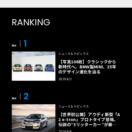
RANKING
1
No
ニュース＆トピックス
【写真106枚】クラシックから
新時代へ。BMW製MINI、25年
のデザイン進化を辿る
2026 8/3
2
No
ニュース＆トピックス
【世界初公開】アウディ新型「A
2 e-tron」プロトタイプ登場。
伝説の“3リッターカー”が最高
効率エントリーBEVとして復活
2026 8/4