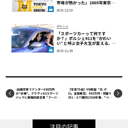
市場が熱かった」2005年東京モ
ーターショーを誌面で振り返る
2025 12/10
《LE VOLANT LAB》
ポルシェ
「スポーツカーって何です
か？」ポルシェ911を“かわい
い”と呼ぶ女子大生が変える、自
動車評論の常識【渡辺慎太郎の
2025 11/29
ツベコベイワセテ】《LE VOLA
NT LAB》
装備充実でアンダー500万円
【写真75枚】VW新型「ID.ポ
の“好機”。アウディA3スポーツ
ロ」全貌解禁。455万円・荷室4
バックに戦略的限定車「アーバン
35L・GTI確約――2026年春、“ベス
スタイルエディション」
トセラー”の再定義
注目の記事