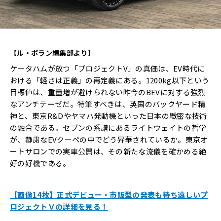
【ル・ボラン編集部より】
ケータハムが放つ「プロジェクトV」の真価は、EV時代に
おける「軽さは正義」の再定義にある。1200kg以下という
目標値は、重量増が避けられない昨今のBEVに対する強烈
なアンチテーゼだ。特筆すべきは、英国のバックヤード精
神と、東京R&Dやヤマハ発動機といった日本の緻密な技術
の融合である。セブンの系譜にあるライトウェイトの哲学
が、静粛なEVクーペの中でどう昇華されているか。東京オ
ートサロンでの実車公開は、その新たな流儀を確かめる絶
好の好機である。
【画像14枚】正式デビュー・市販型の発表も待ち遠しいプ
ロジェクトＶの詳細を見る！