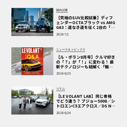
国内試乗
【究極のSUV比較試乗】ディフ
ェンダーOCTAブラック vs AMG
G63：道なき道を征く2台の「対
極的アプローチ」
2026 7/1
ニュース＆トピックス
【ル・ボラン8月号】クルマ好き
の「？」が「！」に変わる！ 最
新テクノロジーも紐解く「輸入
車Q&A」
2026 6/25
コラム
【LE VOLANT LAB】同じ骨格
でどう違う？ プジョー5008／シ
トロエンC5エアクロス／DS Nº4
読者一気乗りレポート
2026 6/24