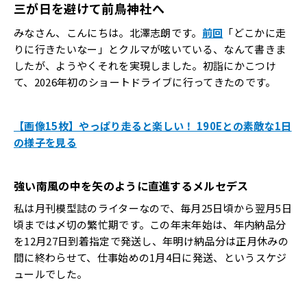
三が日を避けて前鳥神社へ
みなさん、こんにちは。北澤志朗です。
前回
「どこかに走
りに行きたいなー」とクルマが呟いている、なんて書きま
したが、ようやくそれを実現しました。初詣にかこつけ
て、2026年初のショートドライブに行ってきたのです。
【画像15枚】やっぱり走ると楽しい！ 190Eとの素敵な1日
の様子を見る
強い南風の中を矢のように直進するメルセデス
私は月刊模型誌のライターなので、毎月25日頃から翌月5日
頃までは〆切の繁忙期です。この年末年始は、年内納品分
を12月27日到着指定で発送し、年明け納品分は正月休みの
間に終わらせて、仕事始めの1月4日に発送、というスケジ
ュールでした。