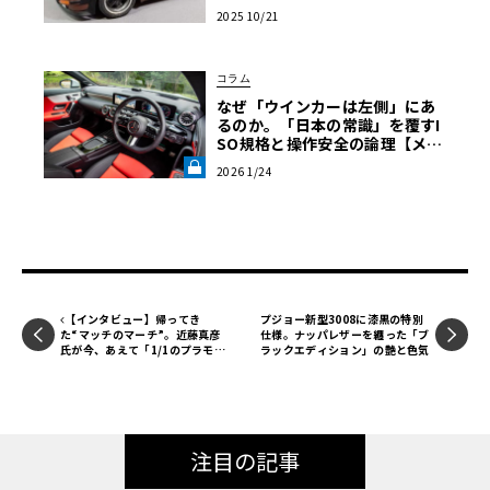
ボ」第6回【LE VOLANT モデル
2025 10/21
カー俱楽部】
コラム
なぜ「ウインカーは左側」にあ
るのか。「日本の常識」を覆すI
SO規格と操作安全の論理【メル
セデス安全原論 03】《LE VOLA
2026 1/24
NT LAB》
【インタビュー】帰ってき
プジョー新型3008に漆黒の特別
た“マッチのマーチ”。近藤真彦
仕様。ナッパレザーを纏った「ブ
氏が今、あえて「1/1のプラモデ
ラックエディション」の艶と色気
ル」と向き合う真意
注目の記事