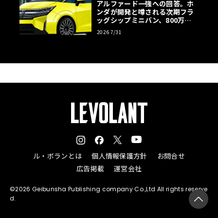
アルファード一強への回答。ホ
ンダが開発と噂される次期フラ
ッグシップミニバン、800万円
超の勝算【予想CG】
2026 7/31
ル・ボランとは
個人情報保護方針
お問合せ
広告掲載
運営会社
©2026 Geibunsha Publishing company Co.,Ltd All rights reserve
d.