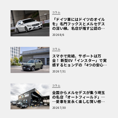
コラム
「ドイツ車にはドイツのオイル
を」名門フックスとメルセデス
の深い縁。名店が推す公認の安
心と、Cクラスで味わうシルキー
2026 8/6
な走り〈PR〉
コラム
スマホで完結、サポートは万
全！ 新型EV「インスター」で実
感するヒョンデの「4つの安心」
【第1回・ヒョンデ6つの疑問：
2026 7/31
Why? Hyundai?】〈PR〉
コラム
全国からメルセデスが集う埼玉
の名店「オートフィールド」─
─愛車を末永く楽しむ賢い修理
術と、プロがフックス製オイル
2026 7/30
を選ぶ理由〈PR〉