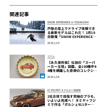
関連記事
SNOW EXPERIENCE in TOGAKUSHI
戸隠の雪上でドライブ体験でき
る最新モデルはこれだ！ 2月10
日開催「SNOW EXPERIENCE」
試乗車リスト公開
2026 1/19
コラム
【永久保存版】伝説の「スーパ
ーカー王冠」図鑑。全100種中9
4種を網羅した奇跡のコレクショ
ン《LE VOLANT LAB》
2026 1/18
LE VOLANT モデルカー俱楽部
2社合体で目指す究極のプラモ、
いよいよ完成へ！ タミヤ＋フジ
ミで作る「ポルシェ911ター