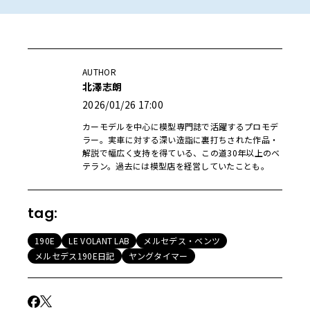
AUTHOR
北澤志朗
2026/01/26 17:00
カーモデルを中心に模型専門誌で活躍するプロモデ
ラー。実車に対する深い造詣に裏打ちされた作品・
解説で幅広く支持を得ている、この道30年以上のベ
テラン。過去には模型店を経営していたことも。
tag:
190E
LE VOLANT LAB
メルセデス・ベンツ
メルセデス190E日記
ヤングタイマー