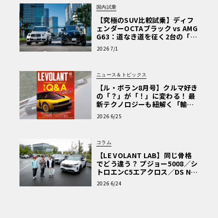
国内試乗
【究極のSUV比較試乗】ディフ
ェンダーOCTAブラック vs AMG
G63：道なき道を征く2台の「対
極的アプローチ」
2026 7/1
ニュース＆トピックス
【ル・ボラン8月号】クルマ好き
の「？」が「！」に変わる！ 最
新テクノロジーも紐解く「輸入
車Q&A」
2026 6/25
コラム
【LE VOLANT LAB】同じ骨格
でどう違う？ プジョー5008／シ
トロエンC5エアクロス／DS Nº4
読者一気乗りレポート
2026 6/24