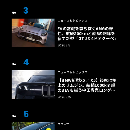
3
No
ニュース＆トピックス
EVの常識を撃ち抜くAMGの野
性。航続800kmと直6の咆哮を
宿す新型「GT 53 4ドアクーペ」
2026 8/8
4
No
ニュース＆トピックス
【BMW新型X5／iX5】後席は極
上のリムジン。航続1000km超
のBEVも揃う中国専売ロング仕
様の全貌
2026 8/6
5
No
スクープ