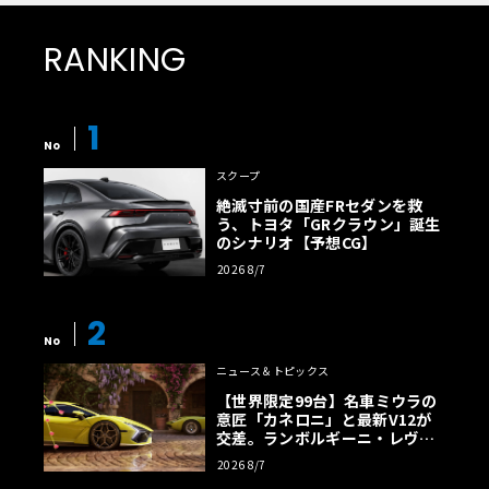
RANKING
1
No
スクープ
絶滅寸前の国産FRセダンを救
う、トヨタ「GRクラウン」誕生
のシナリオ【予想CG】
2026 8/7
2
No
ニュース＆トピックス
【世界限定99台】名車ミウラの
意匠「カネロニ」と最新V12が
交差。ランボルギーニ・レヴエ
ルトに60周年記念車が登場
2026 8/7