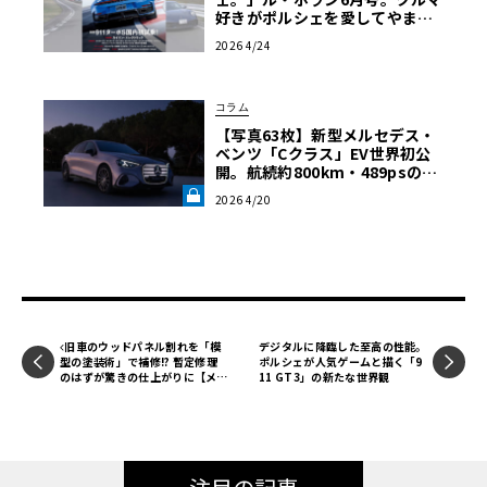
好きがポルシェを愛してやまな
い、その理由に迫る！
2026 4/24
コラム
【写真63枚】新型メルセデス・
ベンツ「Cクラス」EV世界初公
開。航続約800km・489psの実
力と、欧州先行プレビューで見
2026 4/20
た“EVのリアル”《LE VOLANT
LAB》
旧車のウッドパネル割れを「模
デジタルに降臨した至高の性能。
型の塗装術」で補修!? 暫定修理
ポルシェが人気ゲームと描く「9
のはずが驚きの仕上がりに【メル
11 GT3」の新たな世界観
セデス190E日記】第6回《LE VO
LANT LAB》