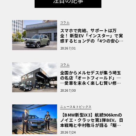
注目の記事
コラム
スマホで完結、サポートは万
全！ 新型EV「インスター」で実
感するヒョンデの「4つの安心」
【第1回・ヒョンデ6つの疑問：
2026 7/31
Why? Hyundai?】〈PR〉
コラム
全国からメルセデスが集う埼玉
の名店「オートフィールド」─
─愛車を末永く楽しむ賢い修理
術と、プロがフックス製オイル
2026 7/30
を選ぶ理由〈PR〉
ニュース＆トピックス
【BMW新型iX3】航続906kmの
ノイエ・クラッセ第1弾BEV。日
本戦略と中村敬斗が語る「駆け
ぬける歓び」
2026 7/24