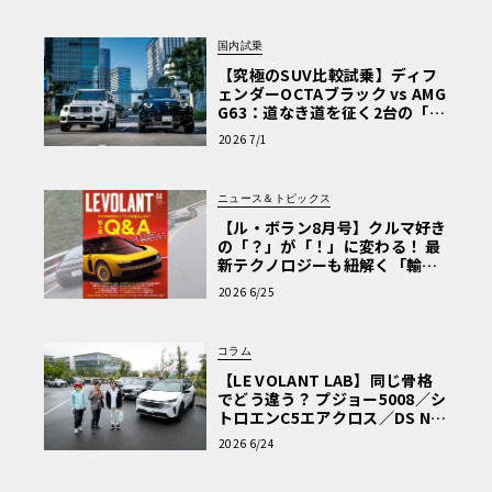
国内試乗
【究極のSUV比較試乗】ディフ
ェンダーOCTAブラック vs AMG
G63：道なき道を征く2台の「対
極的アプローチ」
2026 7/1
ニュース＆トピックス
【ル・ボラン8月号】クルマ好き
の「？」が「！」に変わる！ 最
新テクノロジーも紐解く「輸入
車Q&A」
2026 6/25
コラム
【LE VOLANT LAB】同じ骨格
でどう違う？ プジョー5008／シ
トロエンC5エアクロス／DS Nº4
読者一気乗りレポート
2026 6/24