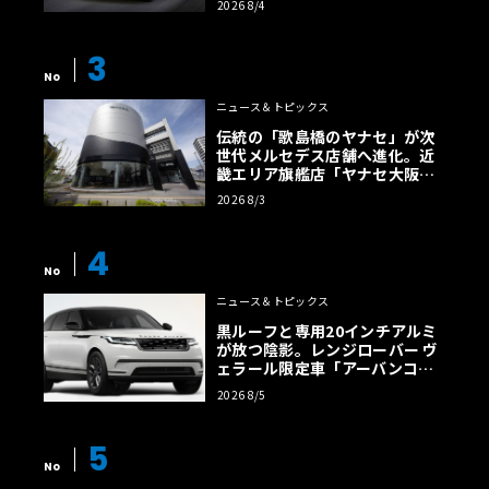
2026 8/4
【画像38枚】
3
No
ニュース＆トピックス
伝統の「歌島橋のヤナセ」が次
世代メルセデス店舗へ進化。近
畿エリア旗艦店「ヤナセ大阪支
店」がリニューアル
2026 8/3
4
No
ニュース＆トピックス
黒ルーフと専用20インチアルミ
が放つ陰影。レンジローバー ヴ
ェラール限定車「アーバンコン
トラスト・エディション」登場
2026 8/5
5
No