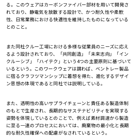
る。このウェアはカーボンファイバー部材を用いて開発さ
れており、静電気を放散する設計で、かつ耐久性や柔軟
性、日常業務における快適性を維持したものになっている
とのこと。
また同社クルー工場における多様な従業員のニーズに応え
るよう設計されており、「共同創造」「未来志向」「イン
クルーシブ」「ハイテク」という4つの主要原則に基づいて
いるという。このワークウェアは謂わば、ベントレー製品
に宿るクラフツマンシップに着想を得た、進化するデザイ
ン思想の体現であると同社では説明している。
また、透明性の高いサプライチェーンと責任ある製造体制
のもとで生産され、長期的なサステナビリティを実現する
姿勢を体現しているとのことで、例えば素材調達から製造
に至る一連のプロセスにおいては、廃棄物の最小化と長期
的な耐久性確保への配慮がなされているという。