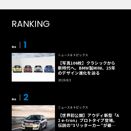
RANKING
1
No
ニュース＆トピックス
【写真106枚】クラシックから
新時代へ。BMW製MINI、25年
のデザイン進化を辿る
2026 8/3
2
No
ニュース＆トピックス
【世界初公開】アウディ新型「A
2 e-tron」プロトタイプ登場。
伝説の“3リッターカー”が最高
効率エントリーBEVとして復活