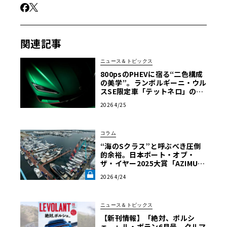
関連記事
ニュース＆トピックス
800psのPHEVに宿る“二色構成
の美学”。ランボルギーニ・ウル
スSE限定車「テットネロ」の全
貌
2026 4/25
コラム
“海のSクラス”と呼ぶべき圧倒
的余裕。日本ボート・オブ・
ザ・イヤー2025大賞「AZIMUT
FLY62」の真価【木下隆之コラ
2026 4/24
ム】《LE VOLANT LAB》
ニュース＆トピックス
【新刊情報】「絶対、ポルシ
ェ。」ル・ボラン6月号。クルマ