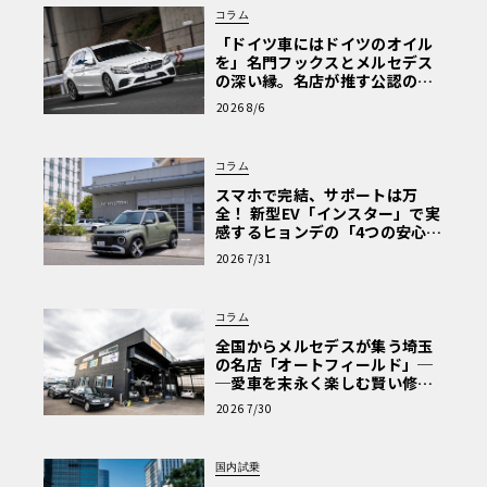
コラム
「ドイツ車にはドイツのオイル
を」名門フックスとメルセデス
の深い縁。名店が推す公認の安
心と、Cクラスで味わうシルキー
2026 8/6
な走り〈PR〉
コラム
スマホで完結、サポートは万
全！ 新型EV「インスター」で実
感するヒョンデの「4つの安心」
【第1回・ヒョンデ6つの疑問：
2026 7/31
Why? Hyundai?】〈PR〉
コラム
全国からメルセデスが集う埼玉
の名店「オートフィールド」─
─愛車を末永く楽しむ賢い修理
術と、プロがフックス製オイル
2026 7/30
を選ぶ理由〈PR〉
国内試乗