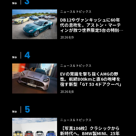
3
No
ニュース＆トピックス
DB12やヴァンキッシュに60年
代の息吹を。アストン・マーテ
ィンが放つ世界限定5台の特別コ
レクション
2026 8/9
4
No
ニュース＆トピックス
EVの常識を撃ち抜くAMGの野
性。航続800kmと直6の咆哮を
宿す新型「GT 53 4ドアクーペ」
2026 8/8
5
No
ニュース＆トピックス
【写真106枚】クラシックから
新時代へ。BMW製MINI、25年