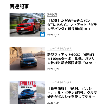
関連記事
海外試乗
【試乗】ただの“大きなパン
ダ”にあらず。フィアット「グラ
ンデパンダ」新採用6速DCTと
小気味よいハンドリングが証明
2026 3/15
する、本物の“相棒感”《LE VOL
ANT LAB》
ニュース＆トピックス
新型フィアット600に「6速MT
×100psターボ」見参。ガソリ
ン仕様と都会派限定車「Stree
t」が欧州デビュー
2026 3/20
ニュース＆トピックス
【新刊情報】「絶対、ポルシ
ェ。」ル・ボラン6月号。クルマ
好きがポルシェを愛してやまな
い、その理由に迫る！
2026 4/24