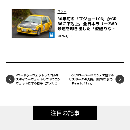
コラム
30年前の「プジョー106」がGR
86に下剋上。全日本ラリー2WD
最速を叩き出した「型破りなセ
ッティング」《LE VOLANT LA
2026 4/16
B》
ヴードゥーヴェットしたコルを
レンジローバーがミラノで魅せる
スポイラーヴェットしてドラゴン
ビスポークの真髄。世界に1台の
ヴェットにする様子【アメリカン
「Pearl of Tay」
カープラモ・クロニクル】第61
回
注目の記事