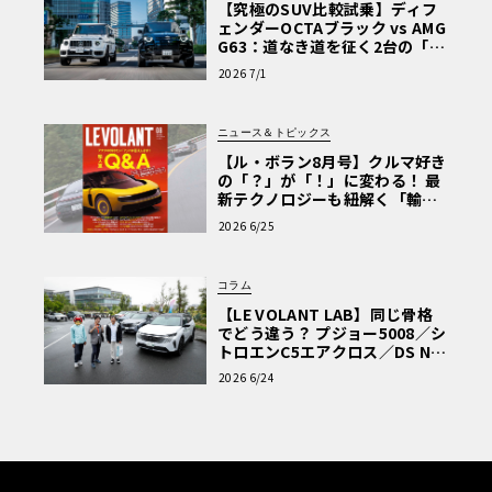
【究極のSUV比較試乗】ディフ
ェンダーOCTAブラック vs AMG
G63：道なき道を征く2台の「対
極的アプローチ」
2026 7/1
ニュース＆トピックス
【ル・ボラン8月号】クルマ好き
の「？」が「！」に変わる！ 最
新テクノロジーも紐解く「輸入
車Q&A」
2026 6/25
コラム
【LE VOLANT LAB】同じ骨格
でどう違う？ プジョー5008／シ
トロエンC5エアクロス／DS Nº4
読者一気乗りレポート
2026 6/24