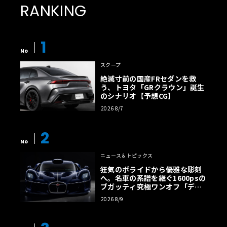
RANKING
1
No
スクープ
絶滅寸前の国産FRセダンを救
う、トヨタ「GRクラウン」誕生
のシナリオ【予想CG】
2026 8/7
2
No
ニュース＆トピックス
狂気のボライドから優雅な彫刻
へ。名車の系譜を継ぐ1600psの
ブガッティ究極ワンオフ「デス
トリエ」
2026 8/9