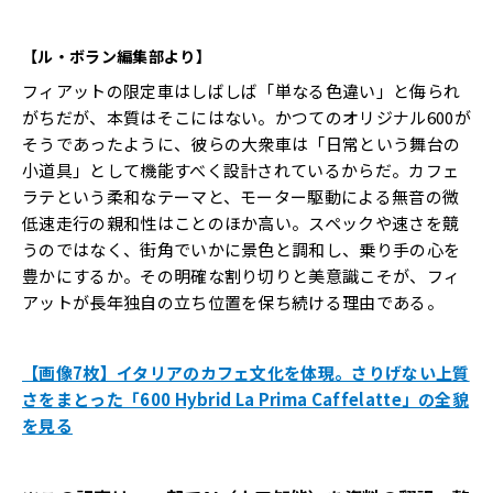
【ル・ボラン編集部より】
フィアットの限定車はしばしば「単なる色違い」と侮られ
がちだが、本質はそこにはない。かつてのオリジナル600が
そうであったように、彼らの大衆車は「日常という舞台の
小道具」として機能すべく設計されているからだ。カフェ
ラテという柔和なテーマと、モーター駆動による無音の微
低速走行の親和性はことのほか高い。スペックや速さを競
うのではなく、街角でいかに景色と調和し、乗り手の心を
豊かにするか。その明確な割り切りと美意識こそが、フィ
アットが長年独自の立ち位置を保ち続ける理由である。
【画像7枚】イタリアのカフェ文化を体現。さりげない上質
さをまとった「600 Hybrid La Prima Caffelatte」の全貌
を見る