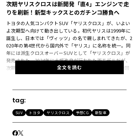
次期ヤリスクロスは新開発「直4」エンジンで走
りを刷新！新型キックスとのガチンコ勝負へ
トヨタの人気コンパクトSUV「ヤリスクロス」が、いよい
よ次期型へ向けて動き出している。初代ヤリスは1999年に
誕生し、日本では「ヴィッツ」の名で親しまれてきたが、2
020年の第4世代から国内外で「ヤリス」に名称を統一。同
年には派生クロスオーバーSUVとして「ヤリスクロス」が
発売された。2024年に大幅改良が行われた両モデルだが、
全文を読む
次期型へのバトンタッチに向けて開発が進んでおり、今回
その予想CGが制作された。日産「キックス」などのライバ
ルがひしめく激戦区で、次期ヤリスクロスはどのような進
化を遂げるのか。その全貌に迫る。
tag:
【画像4枚】トヨタの人気車種「ヤリスクロス」の次期モデ
SUV
トヨタ
ヤリスクロス
予想CG
新型車
ル予想CGを見る
タフさを増したエクステリアと、AI化が進む先進の室内