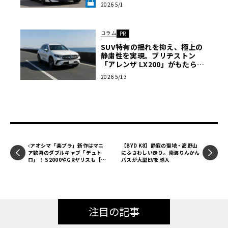
超えか
2026 5/1
よさ《LE VOLANT LAB》
次期ヤリスクロスの最大のトピックは、パワートレインの
劇的な進化である。現行モデルに搭載されている1.5L直列3
コラム
PR
気筒エンジンから、2024年に発表されたばかりの新開発
SUV特有の揺れを抑え、極上の
「1.5L直列4気筒エンジン」へとスイッチされる。この次世
静粛性を実現。ブリヂストン
「アレンザ LX200」がもたらす
代エンジンは、従来比で体積を10％削減し、全高も10％低
至高の移動空間【2026 サマータ
減されている。これによりボンネット高を下げることが可
2026 5/13
イヤ＆ホイール バイヤーズガイ
能となり、空力性能の向上と燃費改善が期待できる。さら
ド】
に、欧州で間もなく導入が予定されている厳格な排ガス規
制「ユーロ7」にも対応する環境性能を備えている。ライン
ナップは最高出力130psを発揮する1.5L直列4気筒ガソリン
エンジンと、エンジン出力100ps、モーター出力100psを発
アオシマ「楽プラ」新作はマニ
【BYD K8】静寂の聖地・高野山
揮する1.5L直列4気筒ガソリンハイブリッドが予想される
ア歓喜のダブルキャブ「デュト
にふさわしい走り。南海りんかん
ロ」！ S2000やGRヤリスも【第
バスが大型EVを導入
が、特筆すべきはその燃費性能だ。ガソリンエンジン車は
64回 静岡ホビーショー2026速
報】
現行型の20.2km/Lから22km/Lへ、ハイブリッド車に至っ
ては現行型の30.8km/Lから「33km/L超え」へと大幅に向
上すると予想されている。
注目の記事