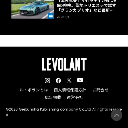
【海外試乗】マセラティが放つV
6の咆哮。聖地トリエステで試す
「グランカブリオ」など最新ト
ロフェオ3台の官能評価《LE VO
2026 8/4
LANT LAB》
ル・ボランとは
個人情報保護方針
お問合せ
広告掲載
運営会社
©2026 Geibunsha Publishing company Co.,Ltd All rights reserve
d.