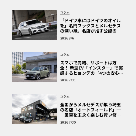
発売時期と価格、そしてライバルとの熾烈な争い
注目のワールドプレミアは、2027年3月頃と予想されてい
コラム
る。車両価格については、内容の進化に伴い、現行モデル
「ドイツ車にはドイツのオイル
を」名門フックスとメルセデス
から15万円程度のアップが見込まれる。市場での主なライ
の深い縁。名店が推す公認の安
バルはホンダ「ヴェゼル」や日産「キックス」となるが、
心と、Cクラスで味わうシルキー
2026 8/6
な走り〈PR〉
特にキックスは間もなく新型の登場が予定されている。新
開発の直4エンジンを搭載して走りを変える次期ヤリスクロ
コラム
スと、新型キックスによる「ガチンコ対決」は必至だ。デ
スマホで完結、サポートは万
ザイン、走り、そして燃費を大きくブラッシュアップする
全！ 新型EV「インスター」で実
次期ヤリスクロスから、今後も目が離せない。
感するヒョンデの「4つの安心」
【画像4枚】トヨタの人気車種「ヤリスクロス」の次期モデ
【第1回・ヒョンデ6つの疑問：
2026 7/31
Why? Hyundai?】〈PR〉
ル予想CGを見る
コラム
全国からメルセデスが集う埼玉
の名店「オートフィールド」─
─愛車を末永く楽しむ賢い修理
術と、プロがフックス製オイル
2026 7/30
を選ぶ理由〈PR〉