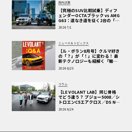
国内試乗
【究極のSUV比較試乗】ディフ
ェンダーOCTAブラック vs AMG
G63：道なき道を征く2台の「対
極的アプローチ」
2026 7/1
ニュース＆トピックス
【ル・ボラン8月号】クルマ好き
の「？」が「！」に変わる！ 最
新テクノロジーも紐解く「輸入
車Q&A」
2026 6/25
コラム
【LE VOLANT LAB】同じ骨格
でどう違う？ プジョー5008／シ
トロエンC5エアクロス／DS Nº4
読者一気乗りレポート
2026 6/24