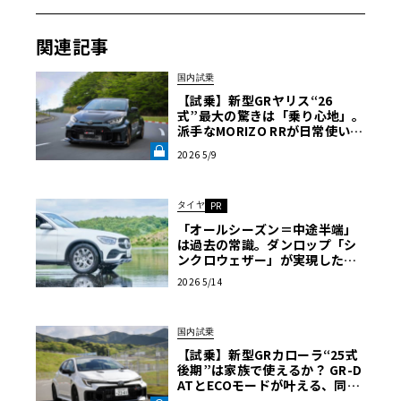
予想されるエクステリアデザインは、近年のトヨタ車を象
関連記事
徴する「ハンマーヘッド」をさらに進化させ、ディフュー
ザーと一体化したフロントマスクを採用する見込みだ。分
国内試乗
厚いアンダーグリルガードを装備することでSUVとしての
【試乗】新型GRヤリス“26
ハードさをアピールし、各所のブラックトリムによって精
式”最大の驚きは「乗り心地」。
悍さが一段と引き上げられている。側面から見ると、SUV
派手なMORIZO RRが日常使いに
最適な理由《LE VOLANT LA
らしく力強く張り出したタイヤハウスが印象的だ。ボディ
2026 5/9
B》
サイズは拡大傾向にあり、全長4190mm、全幅1795mm、
全高1580mmへと成長すると予想されている。キャビン内
タイヤ
PR
に目を向けると、独立型のインフォテインメントディスプ
「オールシーズン＝中途半端」
レイという基本レイアウトは継承されるものの、フルデジ
は過去の常識。ダンロップ「シ
ンクロウェザー」が実現した夏
タルインストルメントクラスターと共にさらに大型化され
冬両立のメカニズム【2026 サマ
る見込みだ。また、最新世代のAIが搭載され、高度な音声
2026 5/14
ータイヤ＆ホイール バイヤーズ
認識機能によって、クルマと会話をするような感覚でさま
ガイド】
ざまな機能が利用可能になるという。
国内試乗
【試乗】新型GRカローラ“25式
後期”は家族で使えるか？ GR-D
心臓部は直3から新開発「直4」へ。驚異の燃費33km/L
ATとECOモードが叶える、同乗
者も頷く「仕立てのいい」心地