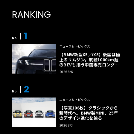
RANKING
1
No
ニュース＆トピックス
【BMW新型X5／iX5】後席は極
上のリムジン。航続1000km超
のBEVも揃う中国専売ロング仕
様の全貌
2026 8/6
2
No
ニュース＆トピックス
【写真106枚】クラシックから
新時代へ。BMW製MINI、25年
のデザイン進化を辿る
2026 8/3