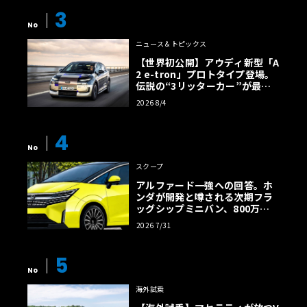
3
No
ニュース＆トピックス
【世界初公開】アウディ新型「A
2 e-tron」プロトタイプ登場。
伝説の“3リッターカー”が最高
効率エントリーBEVとして復活
2026 8/4
【画像38枚】
4
No
スクープ
アルファード一強への回答。ホ
ンダが開発と噂される次期フラ
ッグシップミニバン、800万円
超の勝算【予想CG】
2026 7/31
5
No
海外試乗