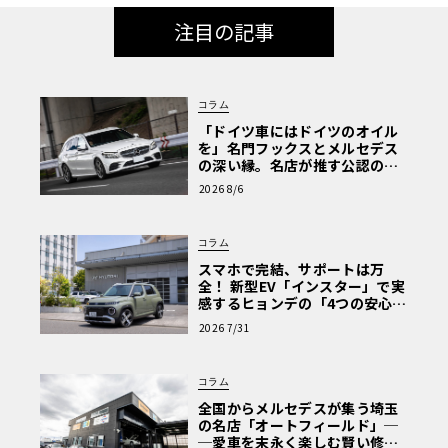
注目の記事
コラム
「ドイツ車にはドイツのオイル
を」名門フックスとメルセデス
の深い縁。名店が推す公認の安
心と、Cクラスで味わうシルキー
2026 8/6
な走り〈PR〉
コラム
スマホで完結、サポートは万
全！ 新型EV「インスター」で実
感するヒョンデの「4つの安心」
【第1回・ヒョンデ6つの疑問：
2026 7/31
Why? Hyundai?】〈PR〉
コラム
全国からメルセデスが集う埼玉
の名店「オートフィールド」─
─愛車を末永く楽しむ賢い修理