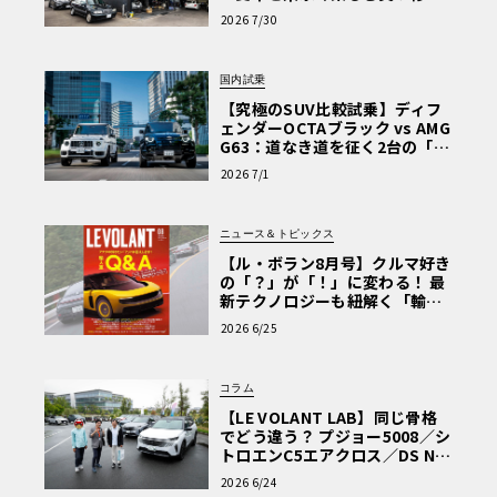
術と、プロがフックス製オイル
2026 7/30
を選ぶ理由〈PR〉
国内試乗
【究極のSUV比較試乗】ディフ
ェンダーOCTAブラック vs AMG
G63：道なき道を征く2台の「対
極的アプローチ」
2026 7/1
ニュース＆トピックス
【ル・ボラン8月号】クルマ好き
の「？」が「！」に変わる！ 最
新テクノロジーも紐解く「輸入
車Q&A」
2026 6/25
コラム
【LE VOLANT LAB】同じ骨格
でどう違う？ プジョー5008／シ
トロエンC5エアクロス／DS Nº4
読者一気乗りレポート
2026 6/24