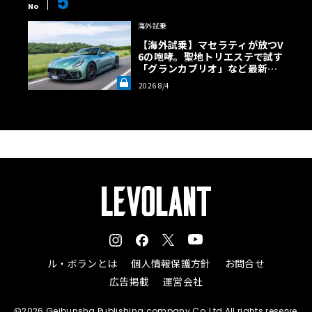
5
No
海外試乗
【海外試乗】マセラティが放つV
6の咆哮。聖地トリエステで試す
「グランカブリオ」など最新ト
ロフェオ3台の官能評価《LE VO
2026 8/4
LANT LAB》
ル・ボランとは
個人情報保護方針
お問合せ
広告掲載
運営会社
©2026 Geibunsha Publishing company Co.,Ltd All rights reserve