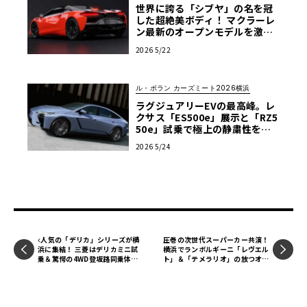
世界に誇る「シブヤ」の名を冠
した超絶美ボディ！ マクラーレ
ン最新のオープンモデルを激写
せよ【ル・ボラン カーズミート
2026 5/22
2026横浜】
ル・ボラン カーズミート2026横浜
ラグジュアリーEVの最高峰。レ
クサス「ES500e」展示と「RZ5
50e」試乗で極上の静粛性を体
感せよ【ル・ボラン カーズミー
2026 5/24
ト2026横浜】
人気の「デリカ」シリーズが横
圧巻の次世代スーパーカー共演！
浜に集結！ 三菱はデリカミニ試
横浜でランボルギーニ「レヴエル
乗＆驚愕の4WD登坂路同乗体験
ト」＆「テメラリオ」の放つオー
を実施【ル・ボラン カーズミー
ラに酔いしれる【ル・ボラン カ
ト2026横浜】
ーズミート2026横浜】