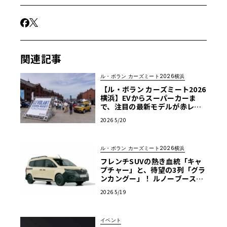
関連記事
ル・ボラン カーズミート2026横浜
【ル・ボラン カーズミート2026
横浜】EVからスーパーカーま
で、注目の最新モデルが赤レン
ガに大集合！5/30・31開催
2026 5/20
ル・ボラン カーズミート2026横浜
フレンチSUVの熱き血統「キャ
プチャー」と、待望の3列「グラ
ンカングー」！ ルノーブースか
ら目が離せない【ル・ボラン カ
2026 5/19
ーズミート2026横浜】
イベント