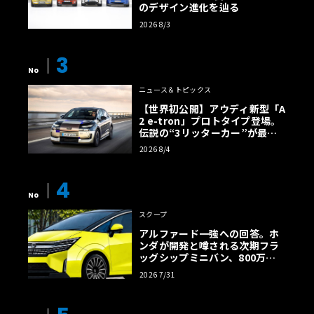
のデザイン進化を辿る
2026 8/3
3
No
ニュース＆トピックス
【世界初公開】アウディ新型「A
2 e-tron」プロトタイプ登場。
伝説の“3リッターカー”が最高
効率エントリーBEVとして復活
2026 8/4
【画像38枚】
4
No
スクープ
アルファード一強への回答。ホ
ンダが開発と噂される次期フラ
ッグシップミニバン、800万円
超の勝算【予想CG】
2026 7/31