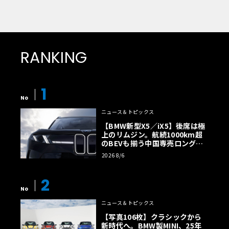
RANKING
1
No
ニュース＆トピックス
【BMW新型X5／iX5】後席は極
上のリムジン。航続1000km超
のBEVも揃う中国専売ロング仕
様の全貌
2026 8/6
2
No
ニュース＆トピックス
【写真106枚】クラシックから
新時代へ。BMW製MINI、25年