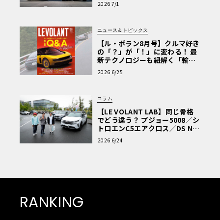
極的アプローチ」
2026 7/1
ニュース＆トピックス
【ル・ボラン8月号】クルマ好き
の「？」が「！」に変わる！ 最
新テクノロジーも紐解く「輸入
車Q&A」
2026 6/25
コラム
【LE VOLANT LAB】同じ骨格
でどう違う？ プジョー5008／シ
トロエンC5エアクロス／DS Nº4
読者一気乗りレポート
2026 6/24
RANKING