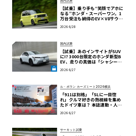
国内試乗
【試乗】乗り手も“笑顔でアホに
なる”ホンダ・スーパーワン。1
万台受注も納得のEV×V8サウン
ドと低重心が魅せる極上の走り
2026 6/28
国内試乗
【試乗】あのインサイトがSUV
に!? 3000台限定のホンダ新型B
EV、走りの真価は「シャシー」
にあった《LE VOLANT LAB》
2026 6/27
ル・ボラン カーズミート2026横浜
「911は別格」「SLに一目惚
れ」クルマ好きの熱視線を集め
たドイツ車は？ 本誌連動・人気
投票レポート【ル・ボラン カー
2026 6/27
ズミート2026横浜】
サーキット試乗