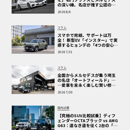
の深い縁。名店が推す公認の安
心と、Cクラスで味わうシルキー
2026 8/6
な走り〈PR〉
コラム
スマホで完結、サポートは万
全！ 新型EV「インスター」で実
感するヒョンデの「4つの安心」
【第1回・ヒョンデ6つの疑問：
2026 7/31
Why? Hyundai?】〈PR〉
コラム
全国からメルセデスが集う埼玉
の名店「オートフィールド」─
─愛車を末永く楽しむ賢い修理
術と、プロがフックス製オイル
2026 7/30
を選ぶ理由〈PR〉
国内試乗
【究極のSUV比較試乗】ディフ
ェンダーOCTAブラック vs AMG
G63：道なき道を征く2台の「対