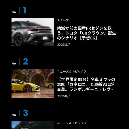
1
No
スクープ
絶滅寸前の国産FRセダンを救
う、トヨタ「GRクラウン」誕生
のシナリオ【予想CG】
2026 8/7
2
No
ニュース＆トピックス
【世界限定99台】名車ミウラの
意匠「カネロニ」と最新V12が
交差。ランボルギーニ・レヴエ
ルトに60周年記念車が登場
2026 8/7
3
No
ニュース＆トピックス