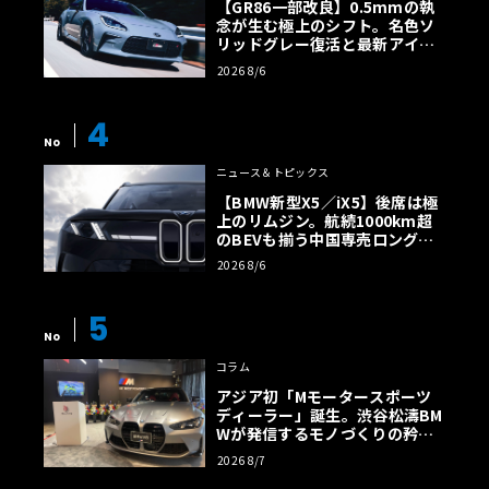
【GR86一部改良】0.5mmの執
念が生む極上のシフト。名色ソ
リッドグレー復活と最新アイサ
イトでFRの極みへ
2026 8/6
4
No
ニュース＆トピックス
【BMW新型X5／iX5】後席は極
上のリムジン。航続1000km超
のBEVも揃う中国専売ロング仕
様の全貌
2026 8/6
5
No
コラム
アジア初「Mモータースポーツ
ディーラー」誕生。渋谷松濤BM
Wが発信するモノづくりの矜持
【木下隆之コラム】
2026 8/7