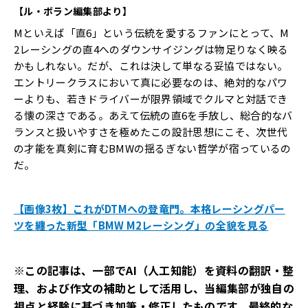
【ル・ボラン編集部より】
Mといえば「直6」という伝統を愛するファンにとって、M
2レーシングの直4へのダウンサイジングは物足りなく映る
かもしれない。だが、これは決して単なる妥協ではない。
エントリークラスにおいて真に必要なのは、絶対的なパワ
ーよりも、若きドライバーが限界領域でクルマと対話でき
る懐の深さである。あえて伝統の直6を手放し、総合的なバ
ランスと扱いやすさを極めたこの設計思想にこそ、次世代
の才能を真剣に育むBMWの揺るぎない哲学が宿っているの
だ。
【画像3枚】これがDTMへの登竜門。本格レーシングパー
ツを纏った新型「BMW M2レーシング」の全貌を見る
※この記事は、一部でAI（人工知能）を資料の翻訳・整
理、および作文の補助として活用し、当編集部が独自の
視点と経験に基づき加筆・修正したものです。最終的な