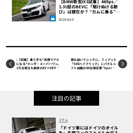
【BMW新型iX3試乗】469ps／
2.3t超のBEVに「駆けぬける歓
び」は健在か？ “カムに乗る”官
能性すら抱く理想形《LE VOLA
2026 6/10
NT LAB》
【試乗】乗り手も“笑顔でアホ
黒の装いでシックに。フィアット
になる”ホンダ・スーパーワン。
「600ハイブリッド」にパドルシ
1万台受注も納得のEV×V8サウ
フト装備の80台限定車“Spor
ンドと低重心が魅せる極上の走り
t”追加
注目の記事
コラム
「ドイツ車にはドイツのオイル
を」名門フックスとメルセデス