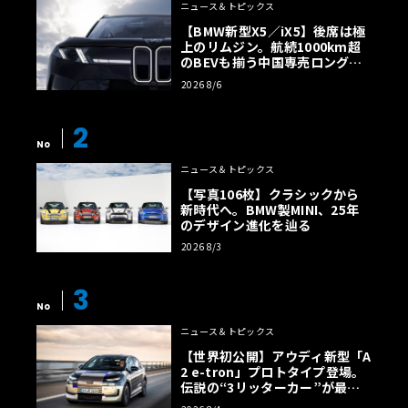
ニュース＆トピックス
【BMW新型X5／iX5】後席は極
上のリムジン。航続1000km超
のBEVも揃う中国専売ロング仕
様の全貌
2026 8/6
2
No
ニュース＆トピックス
【写真106枚】クラシックから
新時代へ。BMW製MINI、25年
のデザイン進化を辿る
2026 8/3
3
No
ニュース＆トピックス
【世界初公開】アウディ新型「A
2 e-tron」プロトタイプ登場。
伝説の“3リッターカー”が最高
効率エントリーBEVとして復活