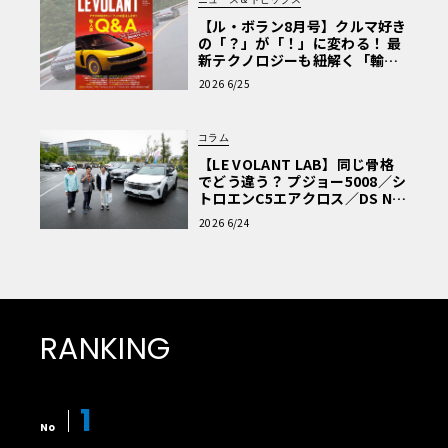
【ル・ボラン8月号】クルマ好き
の「？」が「！」に変わる！ 最
新テクノロジーも紐解く「輸入
車Q&A」
2026 6/25
コラム
【LE VOLANT LAB】同じ骨格
でどう違う？ プジョー5008／シ
トロエンC5エアクロス／DS Nº4
読者一気乗りレポート
2026 6/24
RANKING
1
No