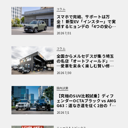
コラム
スマホで完結、サポートは万
全！ 新型EV「インスター」で実
感するヒョンデの「4つの安心」
【第1回・ヒョンデ6つの疑問：
2026 7/31
Why? Hyundai?】〈PR〉
コラム
全国からメルセデスが集う埼玉
の名店「オートフィールド」─
─愛車を末永く楽しむ賢い修理
術と、プロがフックス製オイル
2026 7/30
を選ぶ理由〈PR〉
国内試乗
【究極のSUV比較試乗】ディフ
ェンダーOCTAブラック vs AMG
G63：道なき道を征く2台の「対
極的アプローチ」
2026 7/1
ニュース＆トピックス