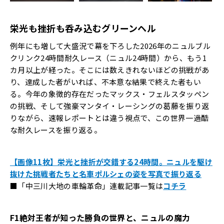
栄光も挫折も呑み込むグリーンヘル
例年にも増して大盛況で幕を下ろした2026年のニュルブル
クリンク24時間耐久レース（ニュル24時間）から、もう1
カ月以上が経った。そこには数えきれないほどの挑戦があ
り、達成した者がいれば、不本意な結果で終えた者もい
る。今年の象徴的存在だったマックス・フェルスタッペン
の挑戦、そして強豪マンタイ・レーシングの葛藤を振り返
りながら、速報レポートとは違う視点で、この世界一過酷
な耐久レースを振り返る。
【画像11枚】栄光と挫折が交錯する24時間。ニュルを駆け
抜けた挑戦者たちと名車ポルシェの姿を写真で振り返る
■「中三川大地の車輪革命」連載記事一覧は
コチラ
F1
絶対王者が知った勝負の世界と、ニュルの魔力