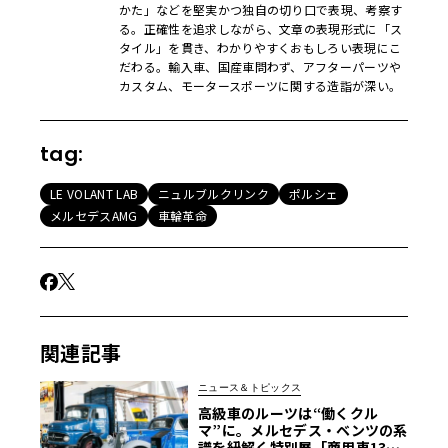
かた」などを堅実かつ独自の切り口で表現、考察す
る。正確性を追求しながら、文章の表現形式に「ス
タイル」を貫き、わかりやすくおもしろい表現にこ
だわる。輸入車、国産車問わず、アフターパーツや
カスタム、モータースポーツに関する造詣が深い。
tag:
LE VOLANT LAB
ニュルブルクリンク
ポルシェ
メルセデスAMG
車輪革命
関連記事
ニュース＆トピックス
高級車のルーツは“働くクル
マ”に。メルセデス・ベンツの系
譜を紐解く特別展「商用車130