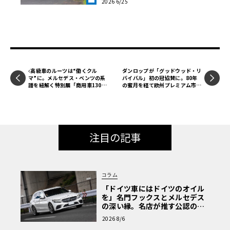
2026 6/25
OLANT LAB》
高級車のルーツは“働くクル
ダンロップが「グッドウッド・リ
マ”に。メルセデス・ベンツの系
バイバル」初の冠協賛に。80年
譜を紐解く特別展「商用車130
の蜜月を経て欧州プレミアム市場
年」がスタート
へ攻勢
注目の記事
コラム
「ドイツ車にはドイツのオイル
を」名門フックスとメルセデス
の深い縁。名店が推す公認の安
心と、Cクラスで味わうシルキー
2026 8/6
な走り〈PR〉