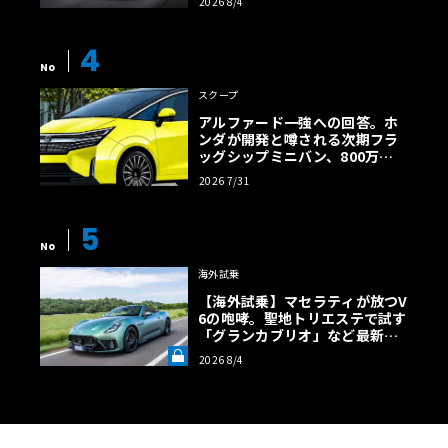
2026 8/4
【画像38枚】
4
No
スクープ
アルファード一強への回答。ホ
ンダが開発と噂される次期フラ
ッグシップミニバン、800万円
超の勝算【予想CG】
2026 7/31
5
No
海外試乗
【海外試乗】マセラティが放つV
6の咆哮。聖地トリエステで試す
「グランカブリオ」など最新ト
ロフェオ3台の官能評価《LE VO
2026 8/4
LANT LAB》