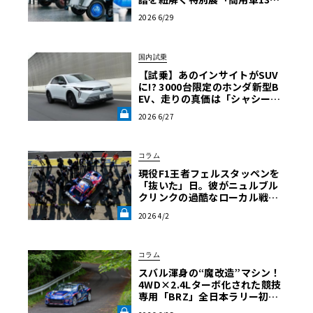
年」がスタート
2026 6/29
国内試乗
【試乗】あのインサイトがSUV
に!? 3000台限定のホンダ新型B
EV、走りの真価は「シャシー」
にあった《LE VOLANT LAB》
2026 6/27
コラム
現役F1王者フェルスタッペンを
「抜いた」日。彼がニュルブル
クリンクの過酷なローカル戦に
挑む本当の理由【木下隆之コラ
2026 4/2
ム】《LE VOLANT LAB》
コラム
スバル渾身の“魔改造”マシン！
4WD×2.4Lターボ化された競技
専用「BRZ」全日本ラリー初陣
の走りと課題を徹底解剖《LE V