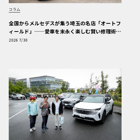
コラム
全国からメルセデスが集う埼玉の名店「オートフ
ィールド」──愛車を末永く楽しむ賢い修理術
と、プロがフックス製オイルを選ぶ理由〈PR〉
2026 7/30