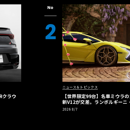
No
2
ニュース＆トピックス
Rクラウ
【世界限定99台】名車ミウラ
新V12が交差。ランボルギーニ
記念車が登場
2026 8/7