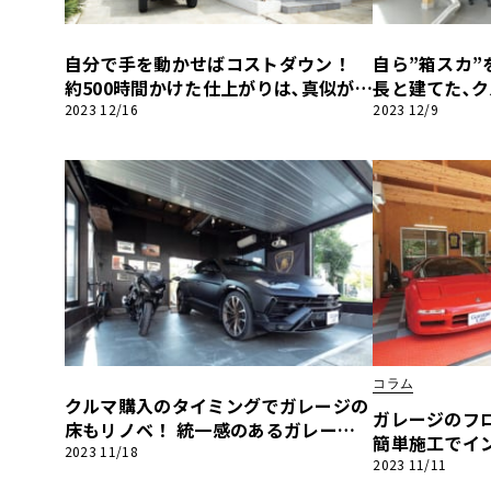
BYD
自分で手を動かせばコストダウン！
自ら”箱スカ
その
約500時間かけた仕上がりは､真似がで
長と建てた､
きない脱帽のクオリティ｡【ガレージ
新築｢ガレージ
2023 12/16
2023 12/9
国産車
レクサ
ライフ】
ライフ】
ホンダ
三菱
光岡
その
コラム
クルマ購入のタイミングでガレージの
ガレージのフ
床もリノベ！ 統一感のあるガレージ
簡単施工でイ
に｡【ガレージライフ】
2023 11/18
ロアの新定番｢
2023 11/11