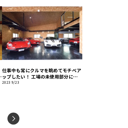
仕事中も常にクルマを眺めてモチベア
風
ップしたい！ 工場の未使用部分に構
築した､ギャラリーのようなガレージ｡
2023 9/23
【ガレージライフ】
EXT