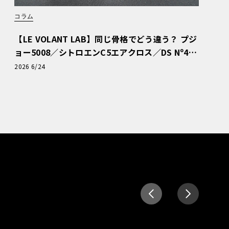
コラム
【LE VOLANT LAB】同じ骨格でどう違う？ プジ
ョー5008／シトロエンC5エアクロス／DS Nº4
読者一気乗りレポート
2026 6/24