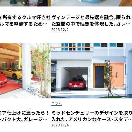
”を所有するクルマ好き社
ヴィンテージと最先端を融合｡限られ
他
クルマを整備するための
た空間の中で理想を体現した､ガレー
がある家｣｡【ガレージ
ジハウス｡【ガレージライフ】
2023 12/2
ス
トヨタ
日産
スバル
マツダ
ダイハツ
スズキ
他
コラム
ロア仕上げに迷ったら！
ミッドセンチュリーのデザインを取
ンパクト大､ガレージフ
入れた､アメリカンなケース･スタデ
テックタイル｣に挑戦
ィ･ハウス｡【ガレージライフ】
2023 11/4