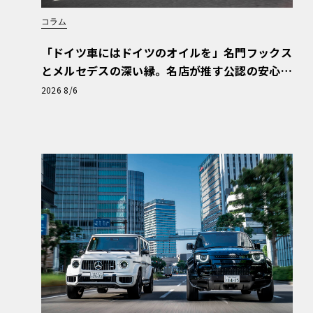
コラム
「ドイツ車にはドイツのオイルを」名門フックス
とメルセデスの深い縁。名店が推す公認の安心
と、Cクラスで味わうシルキーな走り〈PR〉
2026 8/6