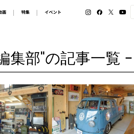
動画
特集
イベント
ィ
BMW
アルピナ
オリジナル動画
2026 サマータイヤ＆ホイール バイヤーズガイド
ル・ボラン カーズ・ミート2026横浜
2025-2026 冬 スタッドレス＆ウインタータイヤ バイヤ
SNOW EXPERIENCE in TOGAKUSHI SKI FIE
デス・ベンツ
ポルシェ
フォルクスワーゲン
ホイールカタログ2025-2026冬
EV:LIFE FUTAKO TAMAGAWA 2026
ーヌ
シトロエン
DSオートモビル
編集部"の記事一覧
ホイールカタログ
EV:LIFE KOBE 2025
ー
ルノー
アバルト
タイヤ特集
ル・ボラン カーズ・ミート2025横浜
ァ・ロメオ
フェラーリ
フィアット
ルギーニ
マセラティ
アストン・マーティン
レー
ケータハム
ジャガー
ローバー
ロータス
マクラーレン
モーガン
ロールス・ロイス
キャデラック
シボレー
テスラ
ヒョンデ