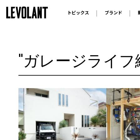
トピックス
ブランド
輸入車
アウデ
ニュース
スクープ
メルセ
試乗
アルピ
"ガレージライフ
コラム
プジョ
アルフ
ランボ
ベント
ランド
MINI
ボルボ
ジープ