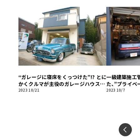
【ガレージラ
“ガレージに寝床をくっつけた”!? とに
一級建築施工
かくクルマが主役のガレージハウス｡
た､”プライベ
【ガレージライフ】
レージ｡【ガ
2023 10/21
2023 10/7
PR