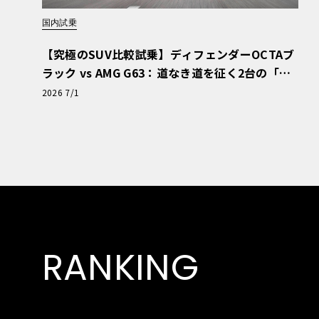
国内試乗
【究極のSUV比較試乗】ディフェンダーOCTAブ
ラック vs AMG G63：道なき道を征く2台の「対
極的アプローチ」
2026 7/1
RANKING