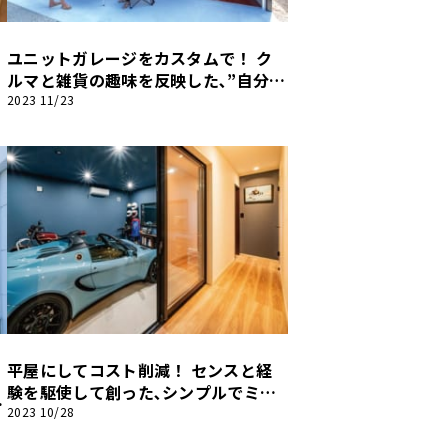
ユニットガレージをカスタムで！ ク
ルマと雑貨の趣味を反映した､”自分
色”のガレージ｡【ガレージライフ】
2023 11/23
平屋にしてコスト削減！ センスと経
り
験を駆使して創った､シンプルでミニ
マムなガレージハウス｡【ガレージラ
2023 10/28
イフ】