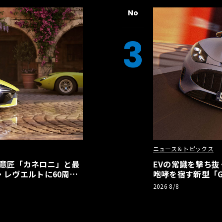
No
3
ニュース＆トピックス
の意匠「カネロニ」と最
EVの常識を撃ち抜
・レヴエルトに60周年
咆哮を宿す新型「GT
2026 8/8