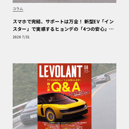
コラム
スマホで完結、サポートは万全！ 新型EV「イン
スター」で実感するヒョンデの「4つの安心」
【第1回・ヒョンデ6つの疑問：Why? Hyunda
2026 7/31
i?】〈PR〉