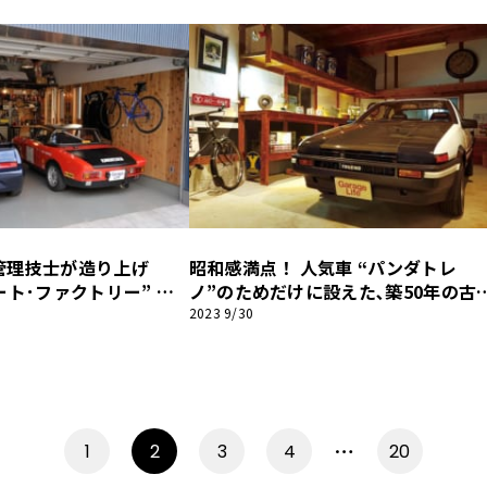
イフ】
管理技士が造り上げ
昭和感満点！ 人気車 “パンダトレ
ート･ファクトリー” ガ
ノ”のためだけに設えた､築50年の古
レージライフ】
なガレージ｡【ガレージライフ】
2023 9/30
EV
…
1
2
3
4
20
N