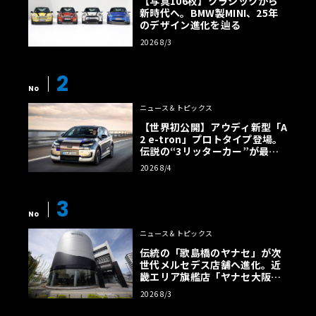
【写真106枚】クラシックから
新時代へ。BMW製MINI、25年
のデザイン進化を辿る
2026 8/3
2
No
ニュース＆トピックス
【世界初公開】アウディ新型「A
2 e-tron」プロトタイプ登場。
伝説の“3リッターカー”が最高
効率エントリーBEVとして復活
2026 8/4
【画像38枚】
3
No
ニュース＆トピックス
伝統の「歌島橋のヤナセ」が次
世代メルセデス店舗へ進化。近
畿エリア旗艦店「ヤナセ大阪支
店」がリニューアル
2026 8/3