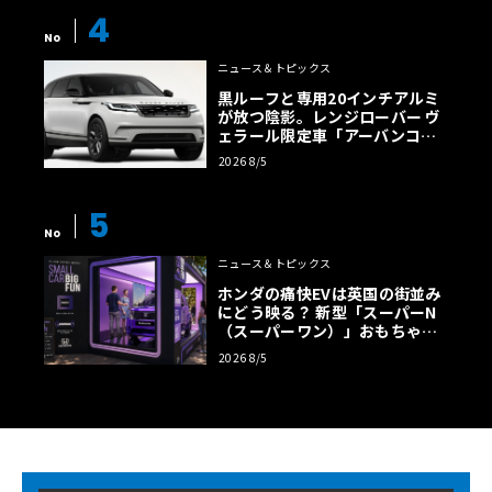
4
No
ニュース＆トピックス
黒ルーフと専用20インチアルミ
が放つ陰影。レンジローバー ヴ
ェラール限定車「アーバンコン
トラスト・エディション」登場
2026 8/5
5
No
ニュース＆トピックス
ホンダの痛快EVは英国の街並み
にどう映る？ 新型「スーパーN
（スーパーワン）」おもちゃ箱
ツアーの全貌
2026 8/5