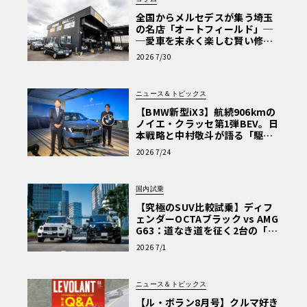
全国からメルセデスが集う埼玉
の名店「オートフィールド」─
─愛車を末永く楽しむ賢い修理
術と、プロがフックス製オイル
2026 7/30
を選ぶ理由〈PR〉
ニュース＆トピックス
【BMW新型iX3】航続906kmの
ノイエ・クラッセ第1弾BEV。日
本戦略と中村敬斗が語る「駆け
ぬける歓び」
2026 7/24
国内試乗
【究極のSUV比較試乗】ディフ
ェンダーOCTAブラック vs AMG
G63：道なき道を征く2台の「対
極的アプローチ」
2026 7/1
ニュース＆トピックス
【ル・ボラン8月号】クルマ好き