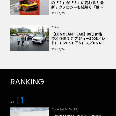
の「？」が「！」に変わる！ 最
新テクノロジーも紐解く「輸入
車Q&A」
2026 6/25
コラム
【LE VOLANT LAB】同じ骨格
でどう違う？ プジョー5008／シ
トロエンC5エアクロス／DS Nº4
読者一気乗りレポート
2026 6/24
RANKING
1
No
ニュース＆トピックス