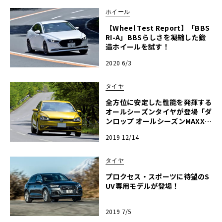
ホイール
【Wheel Test Report】「BBS
RI-A」BBSらしさを凝縮した鍛
造ホイールを試す！
2020 6/3
タイヤ
全方位に安定した性能を発揮する
オールシーズンタイヤが登場「ダ
ンロップ オールシーズンMAXX A
S1」【2019-2020冬・スタッド
2019 12/14
レス＆オールシーズンタイヤ・バ
イヤーズガイド】
タイヤ
プロクセス・スポーツに待望のS
UV専用モデルが登場！
2019 7/5