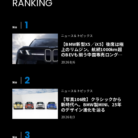
RANKING
1
No
ニュース＆トピックス
【BMW新型X5／iX5】後席は極
上のリムジン。航続1000km超
のBEVも揃う中国専売ロング仕
様の全貌
2026 8/6
2
No
ニュース＆トピックス
【写真106枚】クラシックから
新時代へ。BMW製MINI、25年
のデザイン進化を辿る
2026 8/3
3
No