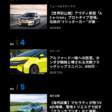
ニュース＆トピックス
【世界初公開】アウディ新型「A
2 e-tron」プロトタイプ登場。
伝説の“3リッターカー”が最高
効率エントリーBEVとして復活
2026 8/4
【画像38枚】
4
No
スクープ
アルファード一強への回答。ホ
ンダが開発と噂される次期フラ
ッグシップミニバン、800万円
超の勝算【予想CG】
2026 7/31
5
No
海外試乗
【海外試乗】マセラティが放つV
6の咆哮。聖地トリエステで試す
「グランカブリオ」など最新ト