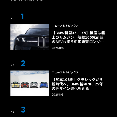
1
No
ニュース＆トピックス
【BMW新型X5／iX5】後席は極
上のリムジン。航続1000km超
のBEVも揃う中国専売ロング仕
様の全貌
2026 8/6
2
No
ニュース＆トピックス
【写真106枚】クラシックから
新時代へ。BMW製MINI、25年
のデザイン進化を辿る
2026 8/3
3
No