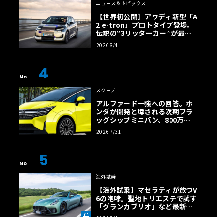
ニュース＆トピックス
【世界初公開】アウディ新型「A
2 e-tron」プロトタイプ登場。
伝説の“3リッターカー”が最高
効率エントリーBEVとして復活
2026 8/4
【画像38枚】
4
No
スクープ
アルファード一強への回答。ホ
ンダが開発と噂される次期フラ
ッグシップミニバン、800万円
超の勝算【予想CG】
2026 7/31
5
No
海外試乗
【海外試乗】マセラティが放つV
6の咆哮。聖地トリエステで試す
「グランカブリオ」など最新ト
ロフェオ3台の官能評価《LE VO