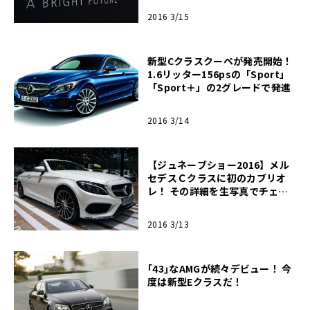
2016 3/15
新型Cクラスクーペが発売開始！
1.6リッター156psの「Sport」
「Sport＋」の2グレードで発進
2016 3/14
【ジュネーブショー2016】メル
セデスＣクラスに初のカブリオ
レ！ その詳細を生写真でチェッ
クせよ！
2016 3/13
｢43｣なAMGが続々デビュー！ 今
度は新型Eクラスだ！