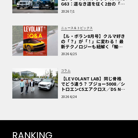
G63：道なき道を征く2台の「対
極的アプローチ」
2026 7/1
ニュース＆トピックス
【ル・ボラン8月号】クルマ好き
の「？」が「！」に変わる！ 最
新テクノロジーも紐解く「輸入
車Q&A」
2026 6/25
コラム
【LE VOLANT LAB】同じ骨格
でどう違う？ プジョー5008／シ
トロエンC5エアクロス／DS Nº4
読者一気乗りレポート
2026 6/24
RANKING