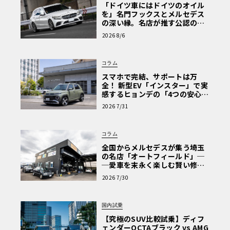
「ドイツ車にはドイツのオイル
を」名門フックスとメルセデス
の深い縁。名店が推す公認の安
心と、Cクラスで味わうシルキー
2026 8/6
な走り〈PR〉
コラム
スマホで完結、サポートは万
全！ 新型EV「インスター」で実
感するヒョンデの「4つの安心」
【第1回・ヒョンデ6つの疑問：
2026 7/31
Why? Hyundai?】〈PR〉
コラム
全国からメルセデスが集う埼玉
の名店「オートフィールド」─
─愛車を末永く楽しむ賢い修理
術と、プロがフックス製オイル
2026 7/30
を選ぶ理由〈PR〉
国内試乗
【究極のSUV比較試乗】ディフ
ェンダーOCTAブラック vs AMG