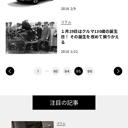
2016 2/9
コラム
１月29日はクルマ130歳の誕生
日！ その誕生を改めて振りかえ
る
2016 1/21
PREV
…
NEXT
1
93
94
95
96
注目の記事
コラム