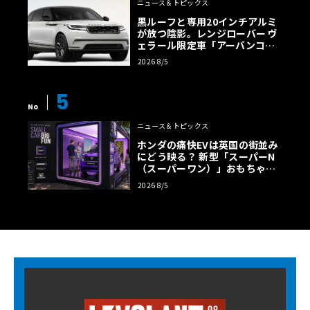
ニュース＆トピックス
黒ルーフと専用20インチアルミ
が放つ陰影。レンジローバー ヴ
ェラール限定車「アーバンコン
トラスト・エディション」登場
2026 8/5
5
No
ニュース＆トピックス
ホンダの痛快EVは英国の街並み
にどう映る？ 新型「スーパーN
（スーパーワン）」おもちゃ箱
ツアーの全貌
2026 8/5