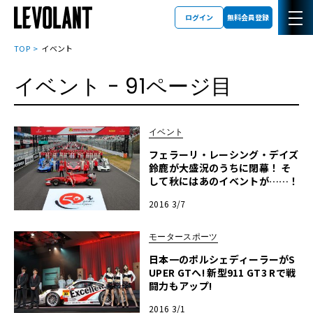
ログイン
無料会員登録
TOP
イベント
イベント
- 91ページ目
イベント
フェラーリ・レーシング・デイズ
鈴鹿が大盛況のうちに閉幕！ そ
して秋にはあのイベントが……！
2016 3/7
モータースポーツ
日本一のポルシェディーラーがS
UPER GTへ! 新型911 GT3 Rで戦
闘力もアップ!
2016 3/1