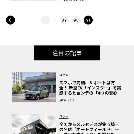
PREV
…
1
89
90
91
注目の記事
コラム
スマホで完結、サポートは万
全！ 新型EV「インスター」で実
感するヒョンデの「4つの安心」
【第1回・ヒョンデ6つの疑問：
2026 7/31
Why? Hyundai?】〈PR〉
コラム
全国からメルセデスが集う埼玉
の名店「オートフィールド」─