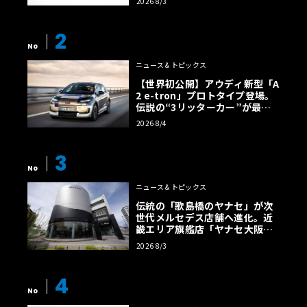
2026 8/3
2
No
ニュース＆トピックス
【世界初公開】アウディ新型「A
2 e-tron」プロトタイプ登場。
伝説の“3リッターカー”が最高
効率エントリーBEVとして復活
2026 8/4
【画像38枚】
3
No
ニュース＆トピックス
伝統の「歌島橋のヤナセ」が次
世代メルセデス店舗へ進化。近
畿エリア旗艦店「ヤナセ大阪支
店」がリニューアル
2026 8/3
4
No