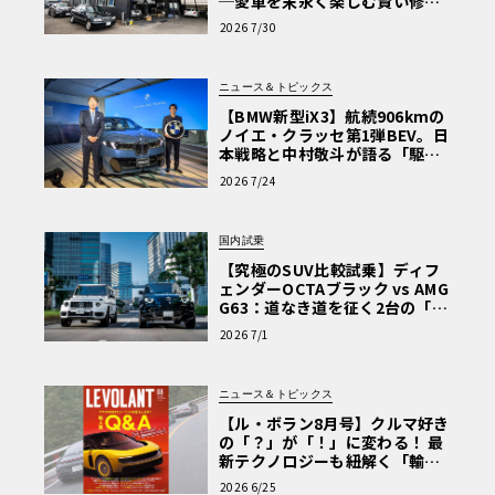
─愛車を末永く楽しむ賢い修理
術と、プロがフックス製オイル
2026 7/30
を選ぶ理由〈PR〉
ニュース＆トピックス
【BMW新型iX3】航続906kmの
ノイエ・クラッセ第1弾BEV。日
本戦略と中村敬斗が語る「駆け
ぬける歓び」
2026 7/24
国内試乗
【究極のSUV比較試乗】ディフ
ェンダーOCTAブラック vs AMG
G63：道なき道を征く2台の「対
極的アプローチ」
2026 7/1
ニュース＆トピックス
【ル・ボラン8月号】クルマ好き
の「？」が「！」に変わる！ 最
新テクノロジーも紐解く「輸入
車Q&A」
2026 6/25