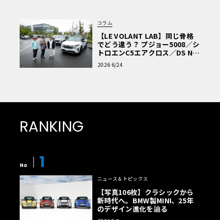
コラム
【LE VOLANT LAB】同じ骨格
でどう違う？ プジョー5008／シ
トロエンC5エアクロス／DS Nº4
読者一気乗りレポート
2026 6/24
RANKING
1
No
ニュース＆トピックス
【写真106枚】クラシックから
新時代へ。BMW製MINI、25年
のデザイン進化を辿る