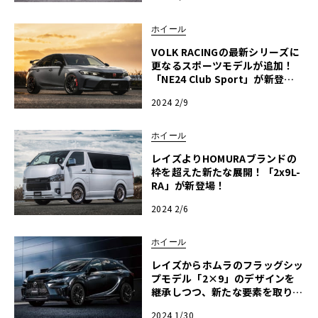
ホイール
VOLK RACINGの最新シリーズに
更なるスポーツモデルが追加！
「NE24 Club Sport」が新登
場！
2024 2/9
ホイール
レイズよりHOMURAブランドの
枠を超えた新たな展開！「2x9L-
RA」が新登場！
2024 2/6
ホイール
レイズからホムラのフラッグシッ
プモデル「2×9」のデザインを
継承しつつ、新たな要素を取り入
れた「2×9R」が登場！
2024 1/30