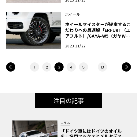
on（ブレイトン）」【ホイール
カタログ2023-2024冬】
ホイール
ホイールマイスターが提案するこ
だわりへの最適解「ERFURT（エ
アフルト）/GAYA-W5（ガヤW
5）」【ホイールカタログ2023-2
2023 11/27
024冬】
PREV
…
NEXT
1
2
3
4
5
13
注目の記事
コラム
「ドイツ車にはドイツのオイル
を」名門フックスとメルセデス