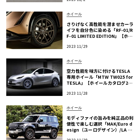
ホイール
さりげなく高性能を潜ませカーラ
イフを自分色に染める「RF-01/R
F-01 LIMITED EDITION」【ホイ
ールカタログ2023-2024冬】
2023 11/29
ホイール
空力性能を味方に付けるTESLA
専用ホイール「MTW TW025 for
TESLA」【ホイールカタログ202
3-2024冬】
2023 11/28
ホイール
モディファイの旨みを純正品の利
便性で楽しむ選択「MAK/Euro d
esign（ユーロデザイン）/LA S
TRADA（ラ ストラーダ）/Breyt
2023 11/28