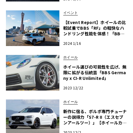
イベント
【Event Report】ホイールの比
較試乗でBBS「RF」の軽快なハ
ンドリング性能を体感！「BBS
体感試乗会」
2024 1/16
ホイール
ホイール選びの可能性を広げ、無
限に拡がる伝統芸「BBS Germa
ny x CI-R Unlimited」
2023 12/22
ホイール
新作に宿る、ボルボ専門チューナ
ーの説得力「S7-R II（エスセブ
ンアールツー）」【ホイールカタ
ログ2023-2024冬】
2023 12/2