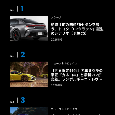
1
No
スクープ
絶滅寸前の国産FRセダンを救
う、トヨタ「GRクラウン」誕生
のシナリオ【予想CG】
2026 8/7
2
No
ニュース＆トピックス
【世界限定99台】名車ミウラの
意匠「カネロニ」と最新V12が
交差。ランボルギーニ・レヴエ
ルトに60周年記念車が登場
2026 8/7
3
No
ニュース＆トピックス