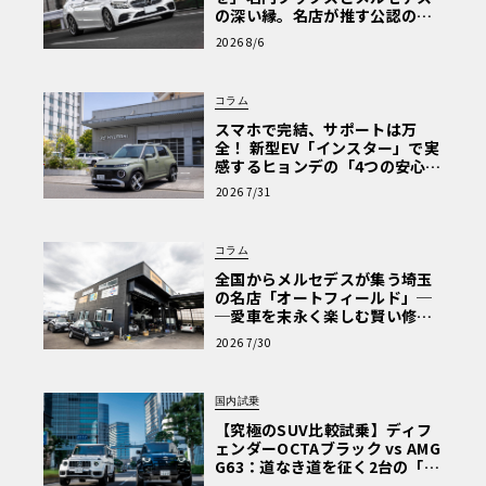
の深い縁。名店が推す公認の安
心と、Cクラスで味わうシルキー
2026 8/6
な走り〈PR〉
コラム
スマホで完結、サポートは万
全！ 新型EV「インスター」で実
感するヒョンデの「4つの安心」
【第1回・ヒョンデ6つの疑問：
2026 7/31
Why? Hyundai?】〈PR〉
コラム
全国からメルセデスが集う埼玉
の名店「オートフィールド」─
─愛車を末永く楽しむ賢い修理
術と、プロがフックス製オイル
2026 7/30
を選ぶ理由〈PR〉
国内試乗
【究極のSUV比較試乗】ディフ
ェンダーOCTAブラック vs AMG
G63：道なき道を征く2台の「対
極的アプローチ」