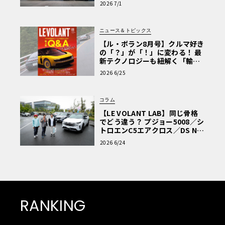
2026 7/1
ニュース＆トピックス
【ル・ボラン8月号】クルマ好き
の「？」が「！」に変わる！ 最
新テクノロジーも紐解く「輸入
車Q&A」
2026 6/25
コラム
【LE VOLANT LAB】同じ骨格
でどう違う？ プジョー5008／シ
トロエンC5エアクロス／DS Nº4
読者一気乗りレポート
2026 6/24
RANKING