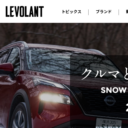
トピックス
ブランド
輸入車
アウデ
ニュース
スクープ
メルセ
試乗
アルピ
コラム
プジョ
アルフ
ランボ
ベント
ランド
MINI
ボルボ
ジープ