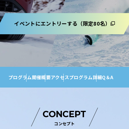
他
イベントにエントリーする（限定80名）
ス
トヨタ
日産
スバル
マツダ
ダイハツ
スズキ
他
プログラム
開催概要
アクセス
プログラム詳細
Q＆A
CONCEPT
コンセプト