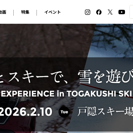
動画
特集
イベント
ィ
BMW
アルピナ
オリジナル動画
2026 サマータイヤ＆ホイール バイヤーズガイド
ル・ボラン カーズ・ミート2026横浜
2025-2026 冬 スタッドレス＆ウインタータイヤ バイヤ
SNOW EXPERIENCE in TOGAKUSHI SKI FIE
デス・ベンツ
ポルシェ
フォルクスワーゲン
ホイールカタログ2025-2026冬
EV:LIFE FUTAKO TAMAGAWA 2026
ーヌ
シトロエン
DSオートモビル
ホイールカタログ
EV:LIFE KOBE 2025
ー
ルノー
アバルト
タイヤ特集
ル・ボラン カーズ・ミート2025横浜
ァ・ロメオ
フェラーリ
フィアット
ルギーニ
マセラティ
アストン・マーティン
レー
ケータハム
ジャガー
ローバー
ロータス
マクラーレン
モーガン
ロールス・ロイス
キャデラック
シボレー
テスラ
ヒョンデ