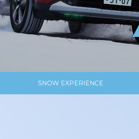
BYD
その
国産車
レクサ
ホンダ
三菱
光岡
その
SNOW EXPERIENCE