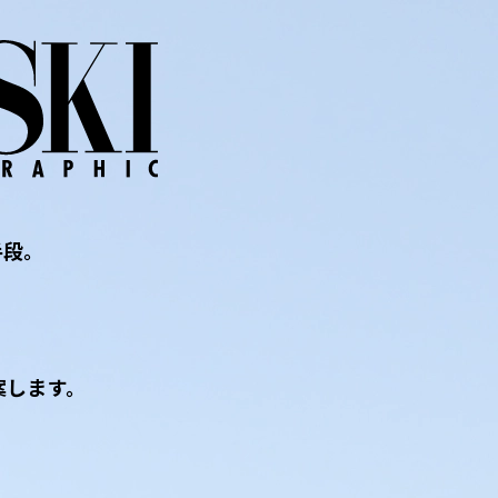
手段。
、
案します。