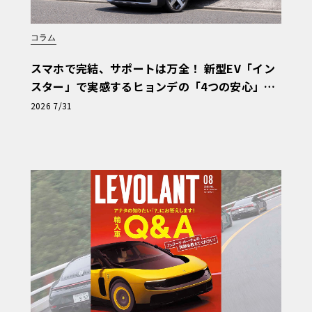
コラム
スマホで完結、サポートは万全！ 新型EV「イン
スター」で実感するヒョンデの「4つの安心」
【第1回・ヒョンデ6つの疑問：Why? Hyunda
2026 7/31
i?】〈PR〉