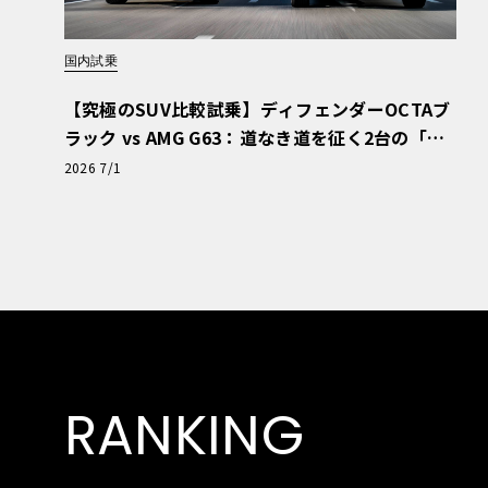
国内試乗
【究極のSUV比較試乗】ディフェンダーOCTAブ
ラック vs AMG G63：道なき道を征く2台の「対
極的アプローチ」
2026 7/1
RANKING