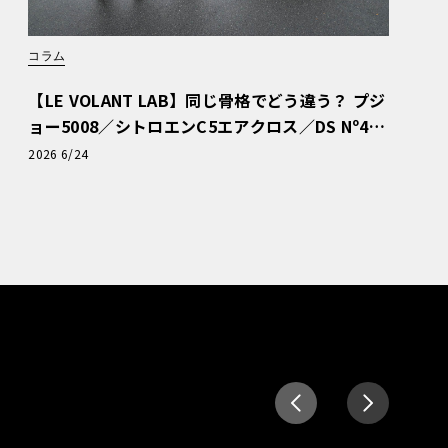
コラム
【LE VOLANT LAB】同じ骨格でどう違う？ プジ
ョー5008／シトロエンC5エアクロス／DS Nº4
読者一気乗りレポート
2026 6/24