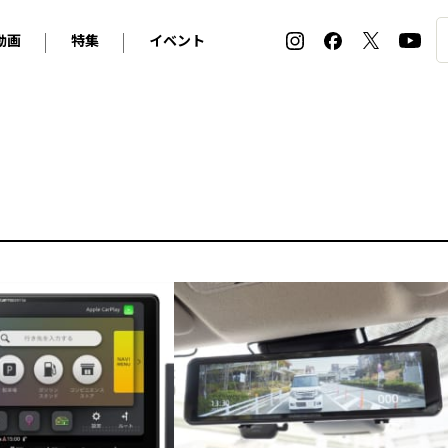
動画
特集
イベント
ィ
BMW
アルピナ
オリジナル動画
2026 サマータイヤ＆ホイール バイヤーズガイド
ル・ボラン カーズ・ミート2026横浜
2025-2026 冬 スタッドレス＆ウインタータイヤ バイヤ
SNOW EXPERIENCE in TOGAKUSHI SKI FIE
デス・ベンツ
ポルシェ
フォルクスワーゲン
ホイールカタログ2025-2026冬
EV:LIFE FUTAKO TAMAGAWA 2026
ーヌ
シトロエン
DSオートモビル
ホイールカタログ
EV:LIFE KOBE 2025
ー
ルノー
アバルト
タイヤ特集
ル・ボラン カーズ・ミート2025横浜
ァ・ロメオ
フェラーリ
フィアット
ルギーニ
マセラティ
アストン・マーティン
レー
ケータハム
ジャガー
ローバー
ロータス
マクラーレン
モーガン
ロールス・ロイス
キャデラック
シボレー
テスラ
ヒョンデ