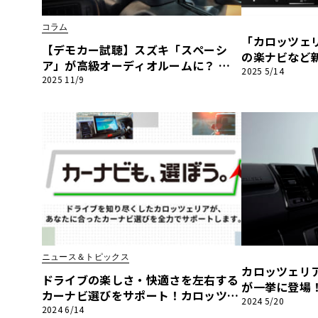
BYD
コラム
「カロッツェリ
その
【デモカー試聴】スズキ「スペーシ
の楽ナビなど
ア」が高級オーディオルームに？ カ
2025 5/14
ロッツェリア新「Fシリーズ」の衝撃
2025 11/9
国産車
レクサ
と「Cシリーズ」の芳醇な音世界
ホンダ
三菱
光岡
その
ニュース＆トピックス
カロッツェリア
ドライブの楽しさ・快適さを左右する
が一挙に登場
カーナビ選びをサポート！カロッツェ
せる注目のア
2024 5/20
リア特設サイト「カーナビも、選ぼ
2024 6/14