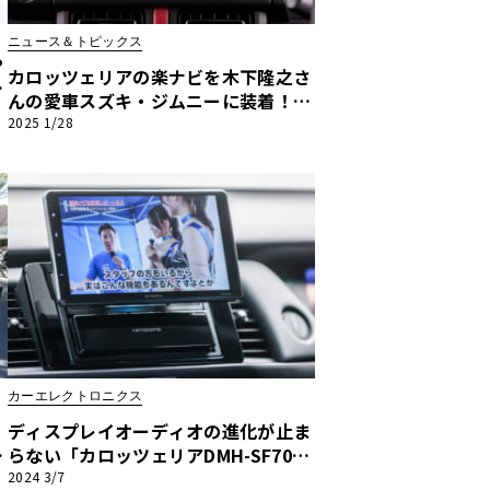
ニュース＆トピックス
や
カロッツェリアの楽ナビを木下隆之さ
リ
んの愛車スズキ・ジムニーに装着！
車内が一層快適な空間に！
2025 1/28
カーエレクトロニクス
ディスプレイオーディオの進化が止ま
出
らない「カロッツェリアDMH-SF70
＆
0」はエンタメと使い勝手の良さを両
2024 3/7