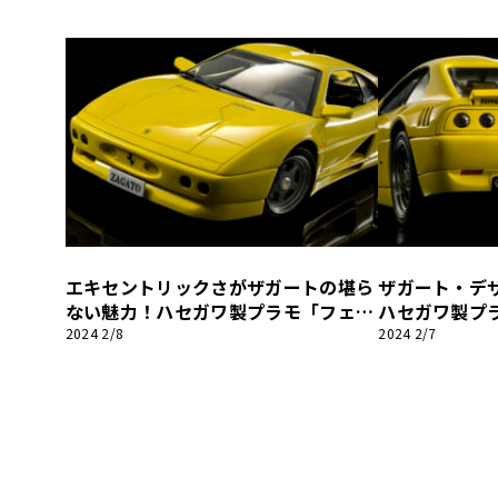
う」公開
エキセントリックさがザガートの堪ら
ザガート・デ
ない魅力！ハセガワ製プラモ「フェラ
ハセガワ製プラ
ーリ348」を「エラボラツィオーネ」
を「エラボラ
2024 2/8
2024 2/7
に仕立てる・後編【モデルカーズ】
る・前編【モ