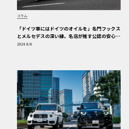
コラム
「ドイツ車にはドイツのオイルを」名門フックス
とメルセデスの深い縁。名店が推す公認の安心
と、Cクラスで味わうシルキーな走り〈PR〉
2026 8/6