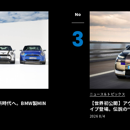
No
3
ニュース＆トピックス
時代へ。BMW製MIN
【世界初公開】アウデ
イプ登場。伝説の
リーBEVとして復
2026 8/4