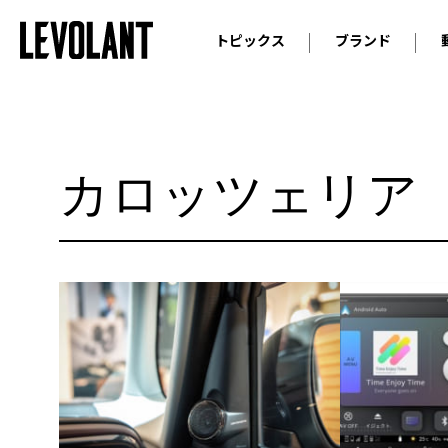
トピックス
ブランド
輸入車
アウデ
ニュース
スクープ
メルセ
試乗
アルピ
カロッツェリア
コラム
プジョ
アルフ
ランボ
ベント
ランド
MINI
ボルボ
ジープ