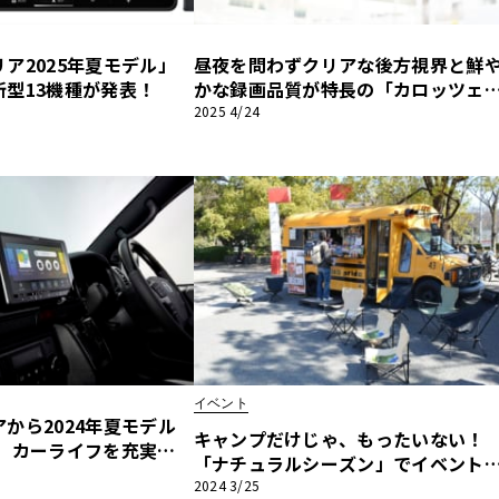
ア2025年夏モデル」
昼夜を問わずクリアな後方視界と鮮
他
新型13機種が発表！
かな録画品質が特長の「カロッツェ
ア デジタルミラー型ドライブレコー
2025 4/24
ス
トヨタ
日産
ダー」
スバル
マツダ
ダイハツ
スズキ
他
イベント
から2024年夏モデル
キャンプだけじゃ、もったいない！
！ カーライフを充実さ
「ナチュラルシーズン」でイベント
イテムを見逃すな！
店計画【Daytona × ファーマーズ
2024 3/25