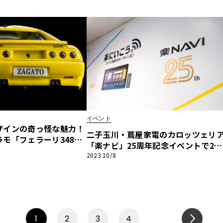
キッズフェスタ2024】
イベント
ザインの奇っ怪な魅力！
二子玉川・蔦屋家電のカロッツェリ
モ「フェラーリ348」
「楽ナビ」25周年記念イベントで20
ツィオーネ」に仕立て
3冬の新製品を一挙公開
2023 10/8
デルカーズ】
1
2
3
4
NEXT