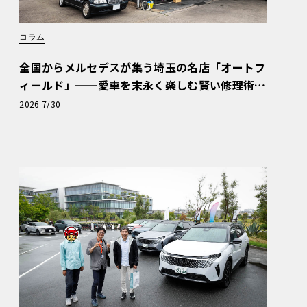
コラム
全国からメルセデスが集う埼玉の名店「オートフ
ィールド」──愛車を末永く楽しむ賢い修理術
と、プロがフックス製オイルを選ぶ理由〈PR〉
2026 7/30