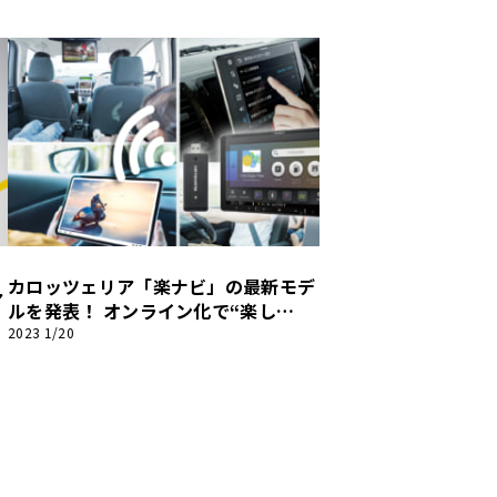
立！
カロッツェリア「楽ナビ」の最新モデ
ア
ルを発表！ オンライン化で“楽し
2
さ”と“使いやすさ”が大幅アップ！
2023 1/20