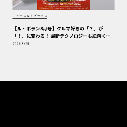
ニュース＆トピックス
【ル・ボラン8月号】クルマ好きの「？」が
「！」に変わる！ 最新テクノロジーも紐解く
「輸入車Q&A」
2026 6/25