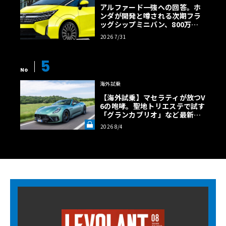
アルファード一強への回答。ホ
ンダが開発と噂される次期フラ
ッグシップミニバン、800万円
超の勝算【予想CG】
2026 7/31
5
No
海外試乗
【海外試乗】マセラティが放つV
6の咆哮。聖地トリエステで試す
「グランカブリオ」など最新ト
ロフェオ3台の官能評価《LE VO
2026 8/4
LANT LAB》