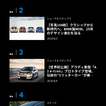
2
No
ニュース＆トピックス
【写真106枚】クラシックから
新時代へ。BMW製MINI、25年
のデザイン進化を辿る
2026 8/3
3
No
ニュース＆トピックス
【世界初公開】アウディ新型「A
2 e-tron」プロトタイプ登場。
伝説の“3リッターカー”が最高
効率エントリーBEVとして復活
2026 8/4
【画像38枚】
4
No
スクープ