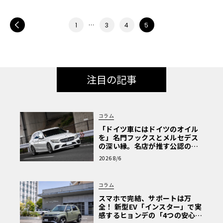
PREV
…
1
3
4
5
注目の記事
コラム
「ドイツ車にはドイツのオイル
を」名門フックスとメルセデス
の深い縁。名店が推す公認の安
心と、Cクラスで味わうシルキー
2026 8/6
な走り〈PR〉
コラム
スマホで完結、サポートは万
全！ 新型EV「インスター」で実
感するヒョンデの「4つの安心」