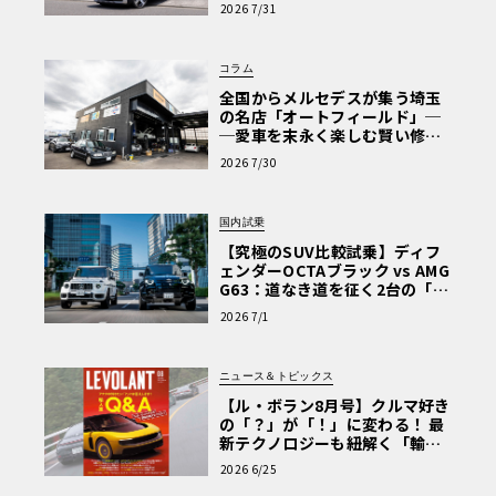
【第1回・ヒョンデ6つの疑問：
2026 7/31
Why? Hyundai?】〈PR〉
コラム
全国からメルセデスが集う埼玉
の名店「オートフィールド」─
─愛車を末永く楽しむ賢い修理
術と、プロがフックス製オイル
2026 7/30
を選ぶ理由〈PR〉
国内試乗
【究極のSUV比較試乗】ディフ
ェンダーOCTAブラック vs AMG
G63：道なき道を征く2台の「対
極的アプローチ」
2026 7/1
ニュース＆トピックス
【ル・ボラン8月号】クルマ好き
の「？」が「！」に変わる！ 最
新テクノロジーも紐解く「輸入
車Q&A」
2026 6/25