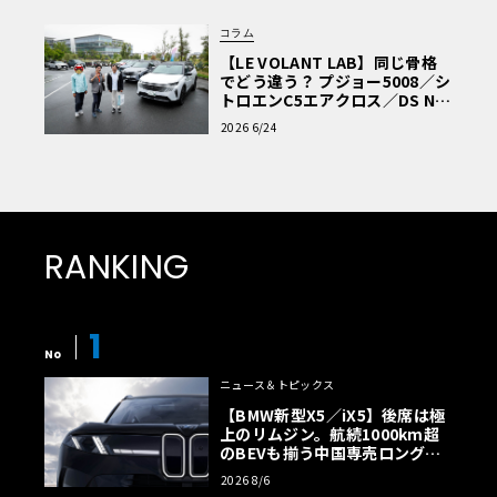
コラム
【LE VOLANT LAB】同じ骨格
でどう違う？ プジョー5008／シ
トロエンC5エアクロス／DS Nº4
読者一気乗りレポート
2026 6/24
RANKING
1
No
ニュース＆トピックス
【BMW新型X5／iX5】後席は極
上のリムジン。航続1000km超
のBEVも揃う中国専売ロング仕
様の全貌
2026 8/6