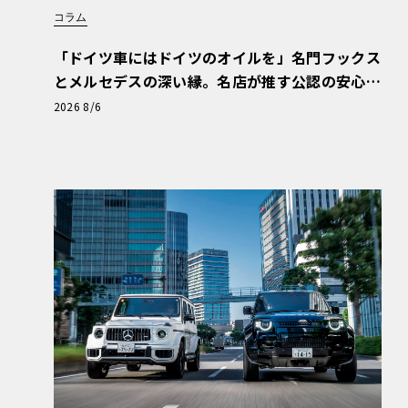
コラム
「ドイツ車にはドイツのオイルを」名門フックス
とメルセデスの深い縁。名店が推す公認の安心
と、Cクラスで味わうシルキーな走り〈PR〉
2026 8/6