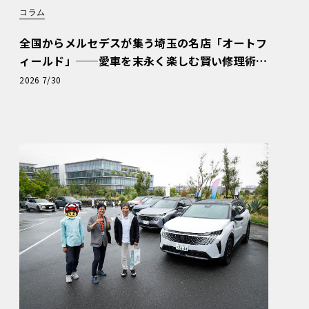
コラム
全国からメルセデスが集う埼玉の名店「オートフ
ィールド」──愛車を末永く楽しむ賢い修理術
と、プロがフックス製オイルを選ぶ理由〈PR〉
2026 7/30