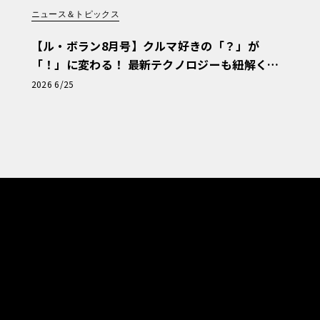
ニュース＆トピックス
【ル・ボラン8月号】クルマ好きの「？」が
「！」に変わる！ 最新テクノロジーも紐解く
「輸入車Q&A」
2026 6/25