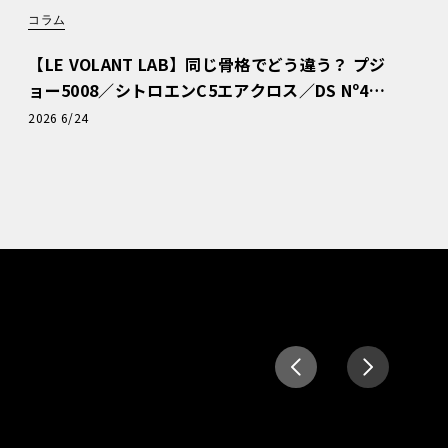
コラム
【LE VOLANT LAB】同じ骨格でどう違う？ プジ
ョー5008／シトロエンC5エアクロス／DS Nº4
読者一気乗りレポート
2026 6/24