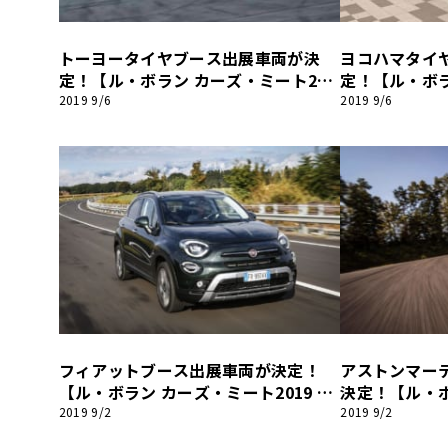
BYD
トーヨータイヤブース出展車両が決
ヨコハマタイ
その
定！【ル・ボラン カーズ・ミート201
定！【ル・ボラ
9 神戸】
9 神戸】
2019 9/6
2019 9/6
国産車
レクサ
ホンダ
三菱
光岡
その
フィアットブース出展車両が決定！
アストンマー
【ル・ボラン カーズ・ミート2019 神
決定！【ル・ボ
戸】
019 神戸】
2019 9/2
2019 9/2