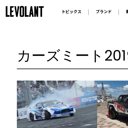
トピックス
ブランド
輸入車
アウデ
ニュース
スクープ
メルセ
試乗
アルピ
カーズミート201
コラム
プジョ
アルフ
ランボ
ベント
ランド
MINI
ボルボ
ジープ