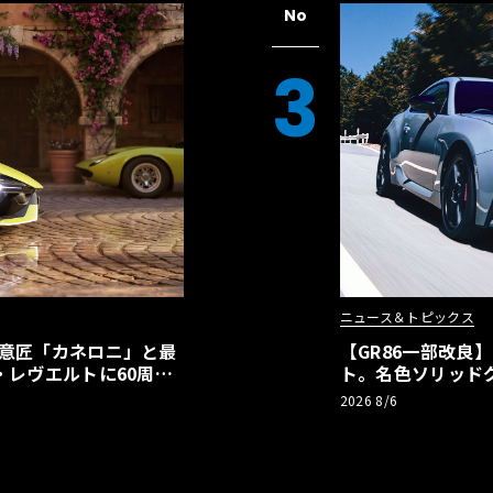
No
3
ニュース＆トピックス
の意匠「カネロニ」と最
【GR86一部改良
・レヴエルトに60周年
ト。名色ソリッド
極みへ
2026 8/6