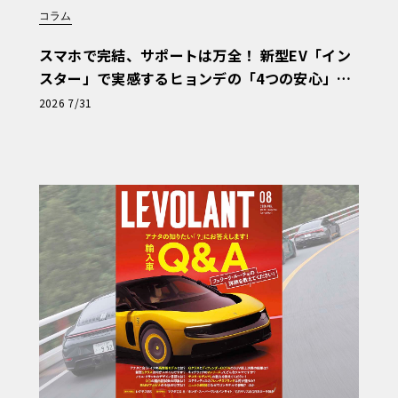
コラム
スマホで完結、サポートは万全！ 新型EV「イン
スター」で実感するヒョンデの「4つの安心」
【第1回・ヒョンデ6つの疑問：Why? Hyunda
2026 7/31
i?】〈PR〉