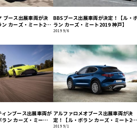
ヤ ブース出展車両が決
BBSブース出展車両が決定！【ル・
他
ン カーズ・ミート201
ラン カーズ・ミート2019 神戸】
2019 9/6
ス
トヨタ
日産
スバル
マツダ
ダイハツ
スズキ
他
ティンブース出展車両が
アルファロメオブース出展車両が決
ラン カーズ・ミート2
定！【ル・ボラン カーズ・ミート20
9 神戸】
2019 9/1