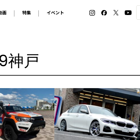
動画
特集
イベント
ィ
BMW
アルピナ
オリジナル動画
2026 サマータイヤ＆ホイール バイヤーズガイド
ル・ボラン カーズ・ミート2026横浜
2025-2026 冬 スタッドレス＆ウインタータイヤ バイヤ
SNOW EXPERIENCE in TOGAKUSHI SKI FIE
デス・ベンツ
ポルシェ
フォルクスワーゲン
ホイールカタログ2025-2026冬
EV:LIFE FUTAKO TAMAGAWA 2026
ーヌ
シトロエン
DSオートモビル
9神戸
ホイールカタログ
EV:LIFE KOBE 2025
ー
ルノー
アバルト
タイヤ特集
ル・ボラン カーズ・ミート2025横浜
ァ・ロメオ
フェラーリ
フィアット
ルギーニ
マセラティ
アストン・マーティン
レー
ケータハム
ジャガー
ローバー
ロータス
マクラーレン
モーガン
ロールス・ロイス
キャデラック
シボレー
テスラ
ヒョンデ