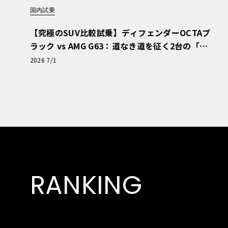
国内試乗
【究極のSUV比較試乗】ディフェンダーOCTAブ
ラック vs AMG G63：道なき道を征く2台の「対
極的アプローチ」
2026 7/1
RANKING