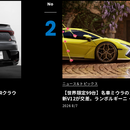
No
2
ニュース＆トピックス
Rクラウ
【世界限定99台】名車ミウラ
新V12が交差。ランボルギーニ
記念車が登場
2026 8/7