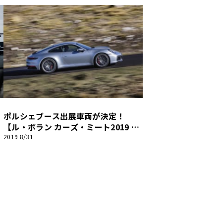
・
ポルシェブース出展車両が決定！
【ル・ボラン カーズ・ミート2019 神
戸】
2019 8/31