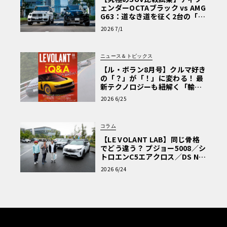
ェンダーOCTAブラック vs AMG
G63：道なき道を征く2台の「対
極的アプローチ」
2026 7/1
ニュース＆トピックス
【ル・ボラン8月号】クルマ好き
の「？」が「！」に変わる！ 最
新テクノロジーも紐解く「輸入
車Q&A」
2026 6/25
コラム
【LE VOLANT LAB】同じ骨格
でどう違う？ プジョー5008／シ
トロエンC5エアクロス／DS Nº4
読者一気乗りレポート
2026 6/24