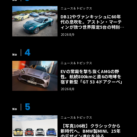
ニュース＆トピックス
DB12やヴァンキッシュに60年
代の息吹を。アストン・マーテ
ィンが放つ世界限定5台の特別コ
レクション
2026 8/9
4
No
ニュース＆トピックス
EVの常識を撃ち抜くAMGの野
性。航続800kmと直6の咆哮を
宿す新型「GT 53 4ドアクーペ」
2026 8/8
5
No
ニュース＆トピックス
【写真106枚】クラシックから
新時代へ。BMW製MINI、25年
のデザイン進化を辿る