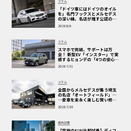
コラム
「ドイツ車にはドイツのオイル
を」名門フックスとメルセデス
の深い縁。名店が推す公認の安
心と、Cクラスで味わうシルキー
2026 8/6
な走り〈PR〉
コラム
スマホで完結、サポートは万
全！ 新型EV「インスター」で実
感するヒョンデの「4つの安心」
【第1回・ヒョンデ6つの疑問：
2026 7/31
Why? Hyundai?】〈PR〉
コラム
全国からメルセデスが集う埼玉
の名店「オートフィールド」─
─愛車を末永く楽しむ賢い修理
術と、プロがフックス製オイル
2026 7/30
を選ぶ理由〈PR〉
国内試乗
【究極のSUV比較試乗】ディフ