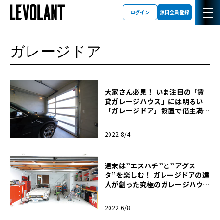
ログイン
無料会員登録
ガレージドア
大家さん必見！ いま注目の「賃
貸ガレージハウス」には明るい
「ガレージドア」設置で借主満足
度UP【ガレージライフ】
2022 8/4
週末は”エスハチ”と”アグス
タ”を楽しむ！ ガレージドアの達
人が創った究極のガレージハウス
【ガレージライフ】
2022 6/8