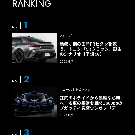
RANKING
1
No
スクープ
絶滅寸前の国産FRセダンを救
う、トヨタ「GRクラウン」誕生
のシナリオ【予想CG】
2026 8/7
2
No
ニュース＆トピックス
狂気のボライドから優雅な彫刻
へ。名車の系譜を継ぐ1600psの
ブガッティ究極ワンオフ「デス
トリエ」
2026 8/9
3
No