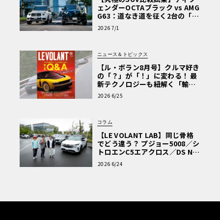
ェンダーOCTAブラック vs AMG
G63：道なき道を征く2台の「対
極的アプローチ」
2026 7/1
ニュース＆トピックス
【ル・ボラン8月号】クルマ好き
の「？」が「！」に変わる！ 最
新テクノロジーも紐解く「輸入
車Q&A」
2026 6/25
コラム
【LE VOLANT LAB】同じ骨格
でどう違う？ プジョー5008／シ
トロエンC5エアクロス／DS Nº4
読者一気乗りレポート
2026 6/24