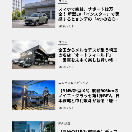
コラム
スマホで完結、サポートは万
全！ 新型EV「インスター」で実
感するヒョンデの「4つの安心」
【第1回・ヒョンデ6つの疑問：
2026 7/31
Why? Hyundai?】〈PR〉
コラム
全国からメルセデスが集う埼玉
の名店「オートフィールド」─
─愛車を末永く楽しむ賢い修理
術と、プロがフックス製オイル
2026 7/30
を選ぶ理由〈PR〉
ニュース＆トピックス
【BMW新型iX3】航続906kmの
ノイエ・クラッセ第1弾BEV。日
本戦略と中村敬斗が語る「駆け
ぬける歓び」
2026 7/24
国内試乗
【究極のSUV比較試乗】ディフ