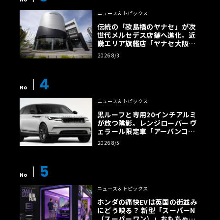
ニュース＆トピックス
伝統の「歌島橋のヤナセ」が次
世代メルセデス店舗へ進化。近
畿エリア旗艦店「ヤナセ大阪支
店」がリニューアル
2026 8/3
4
No
ニュース＆トピックス
黒ルーフと専用20インチアルミ
が放つ陰影。レンジローバー ヴ
ェラール限定車「アーバンコン
トラスト・エディション」登場
2026 8/5
5
No
ニュース＆トピックス
ホンダの痛快EVは英国の街並み
にどう映る？ 新型「スーパーN
（スーパーワン）」おもちゃ箱