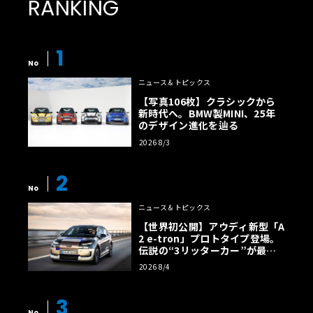
RANKING
1
No
ニュース＆トピックス
【写真106枚】クラシックから
新時代へ。BMW製MINI、25年
のデザイン進化を辿る
2026 8/3
2
No
ニュース＆トピックス
【世界初公開】アウディ新型「A
2 e-tron」プロトタイプ登場。
伝説の“3リッターカー”が最高
効率エントリーBEVとして復活
2026 8/4
【画像38枚】
3
No