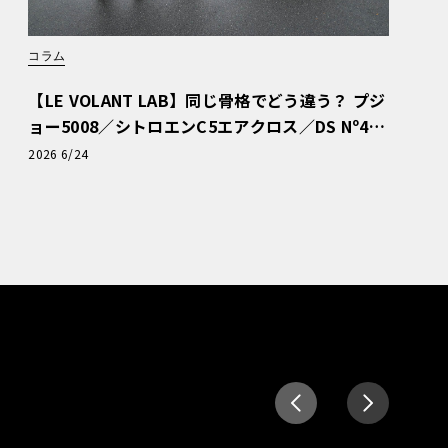
コラム
【LE VOLANT LAB】同じ骨格でどう違う？ プジ
ョー5008／シトロエンC5エアクロス／DS Nº4
読者一気乗りレポート
2026 6/24