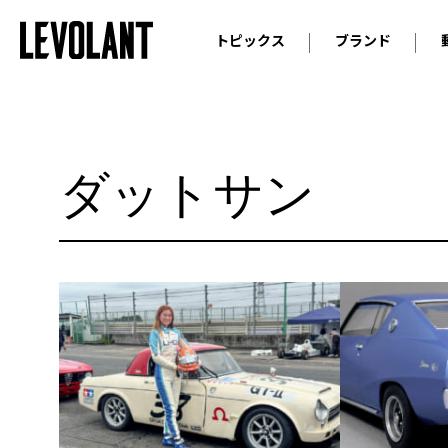
トピックス
ブランド
輸入車
アウデ
ニュース
スクープ
メルセ
試乗
アルピ
ダットサン
コラム
プジョ
アルフ
ランボ
ベント
ランド
MINI
ボルボ
ジープ