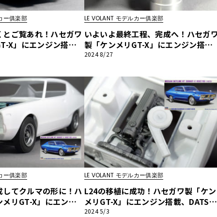
デルカー俱楽部
LE VOLANT モデルカー俱楽部
他
くとご覧あれ！ハセガワ
いよいよ最終工程、完成へ！ハセガ
T-X」にエンジン搭
製「ケンメリGT-X」にエンジン搭
化！第7回【LE VOLANT
載、DATSUN化！第6回【LE VOLAN
2024 8/27
ス
トヨタ
日産
楽部】
モデルカー俱楽部】
スバル
マツダ
ダイハツ
スズキ
他
デルカー俱楽部
LE VOLANT モデルカー俱楽部
成してクルマの形に！ハ
L24の移植に成功！ハセガワ製「ケン
メリGT-X」にエンジ
メリGT-X」にエンジン搭載、DATSU
UN化！第3回【LE VOL
N化！第2回【LE VOLANT モデルカ
2024 5/3