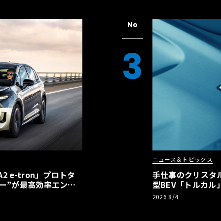
No
3
ニュース＆トピックス
 e-tron」プロトタ
手仕事のクリスタ
ー”が最高効率エント
型BEV「トルカ
】
2026 8/4