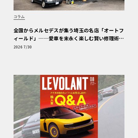
コラム
全国からメルセデスが集う埼玉の名店「オートフ
ィールド」──愛車を末永く楽しむ賢い修理術
と、プロがフックス製オイルを選ぶ理由〈PR〉
2026 7/30