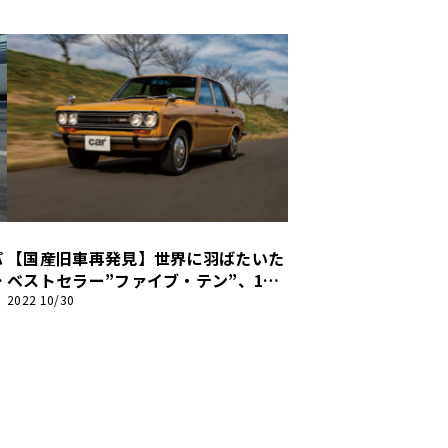
ス】第46回
パ
【国産旧車再発見】世界に羽ばたいた
の
ベストセラー”ファイブ・テン”、197
0年製ダットサン・ブルーバード1800
2022 10/30
SSS