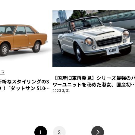
カー俱楽部】
俱楽部】
クス
【国産旧車再発見】シリーズ最強の
斬新なスタイリングの3
ワーユニットを秘めた淑女、国産初
 ｢ダットサン 510｣
200km/hオーバーカー『ダットサ
2023 3/31
本自動車殿堂 歴史遺産車｣
ン・フェアレディ2000』
1
2
NEXT