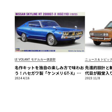
OLANT モデルカー俱楽部】
ANT モデル
LE VOLANT モデルカー俱楽部
ニュース＆トピッ
名作キットを独自の楽しみ方で味わお
先進的設計と
う！ハセガワ製「ケンメリGT-X」に
代目が殿堂入り！
エンジン搭載、DATSUN化！第1回【L
が｢2023 日
2024 4/16
2023 11/8
E VOLANT モデルカー俱楽部】
に選定へ