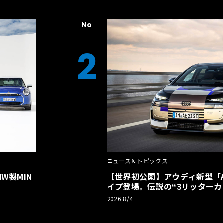
No
2
ニュース＆トピックス
W製MIN
【世界初公開】アウディ新型「A2
イプ登場。伝説の“3リッターカ
リーBEVとして復活【画像38枚
2026 8/4