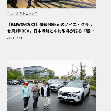
ニュース＆トピックス
【BMW新型iX3】航続906kmのノイエ・クラッ
セ第1弾BEV。日本戦略と中村敬斗が語る「駆け
ぬける歓び」
2026 7/24