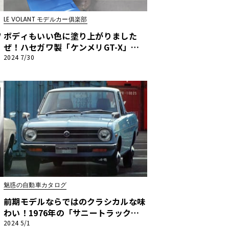
LE VOLANT モデルカー俱楽部
ワ
ボディもいい色に塗り上がりました
ぜ！ハセガワ製「ケンメリGT-X」に
T
エンジン搭載、DATSUN化！第5回【L
2024 7/30
E VOLANT モデルカー俱楽部】
魅惑の自動車カタログ
前期モデルならではのクラシカルな味
わい！1976年の「サニートラック」
ー
【魅惑の自動車カタログ・レミニセン
2024 5/1