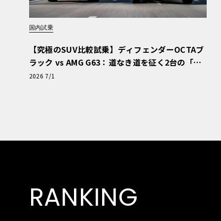
国内試乗
【究極のSUV比較試乗】ディフェンダーOCTAブ
ラック vs AMG G63：道なき道を征く2台の「対
極的アプローチ」
2026 7/1
RANKING