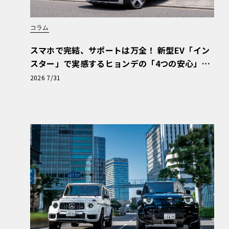
コラム
スマホで完結、サポートは万全！ 新型EV「イン
スター」で実感するヒョンデの「4つの安心」
【第1回・ヒョンデ6つの疑問：Why? Hyunda
2026 7/31
i?】〈PR〉