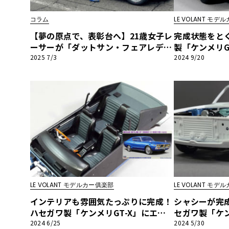
BYD
コラム
LE VOLANT モ
その
【夢の原点で、表彰台へ】21歳女子レ
完成状態をと
ーサーが「ダットサン・フェアレデ
製「ケンメリG
ィ」でクラシックカーレースに挑戦！
載、DATSUN
2025 7/3
2024 9/20
国産車
レクサ
筑波3回目の挑戦で堂々の2位に
モデルカー俱
ホンダ
三菱
光岡
その
LE VOLANT モデルカー俱楽部
LE VOLANT モ
インテリアも雰囲気たっぷりに完成！
シャシーが完
ハセガワ製「ケンメリGT-X」にエン
セガワ製「ケン
ジン搭載、DATSUN化！第4回【LE V
ン搭載、DATS
2024 6/25
2024 5/30