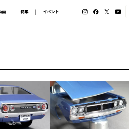
動画
特集
イベント
ィ
BMW
アルピナ
オリジナル動画
2026 サマータイヤ＆ホイール バイヤーズガイド
ル・ボラン カーズ・ミート2026横浜
2025-2026 冬 スタッドレス＆ウインタータイヤ バイヤ
SNOW EXPERIENCE in TOGAKUSHI SKI FIE
デス・ベンツ
ポルシェ
フォルクスワーゲン
ホイールカタログ2025-2026冬
EV:LIFE FUTAKO TAMAGAWA 2026
ーヌ
シトロエン
DSオートモビル
ホイールカタログ
EV:LIFE KOBE 2025
ー
ルノー
アバルト
タイヤ特集
ル・ボラン カーズ・ミート2025横浜
ァ・ロメオ
フェラーリ
フィアット
ルギーニ
マセラティ
アストン・マーティン
レー
ケータハム
ジャガー
ローバー
ロータス
マクラーレン
モーガン
ロールス・ロイス
キャデラック
シボレー
テスラ
ヒョンデ