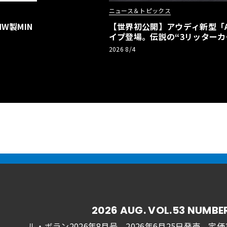
ニュース＆トピックス
W製MIN
【世界初公開】アウディ新型「A2
イプ登場。伝説の“3リッターカ
リーBEVとして復活【画像38枚
2026 8/4
2026 AUG. VOL.53 NUMBE
ル・ボラン2026年8月号 2026年6月25日発売
定価1