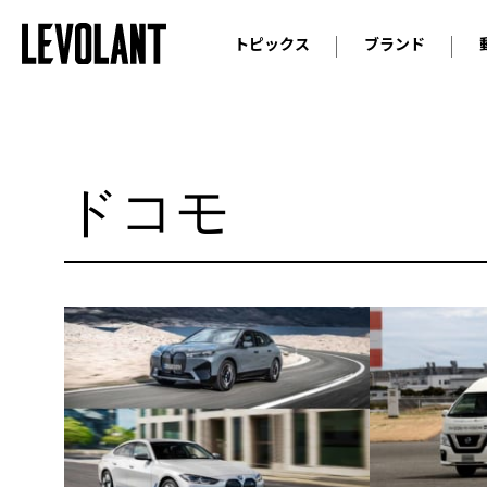
トピックス
ブランド
輸入車
アウデ
ニュース
スクープ
メルセ
試乗
アルピ
ドコモ
コラム
プジョ
アルフ
ランボ
ベント
ランド
MINI
ボルボ
ジープ