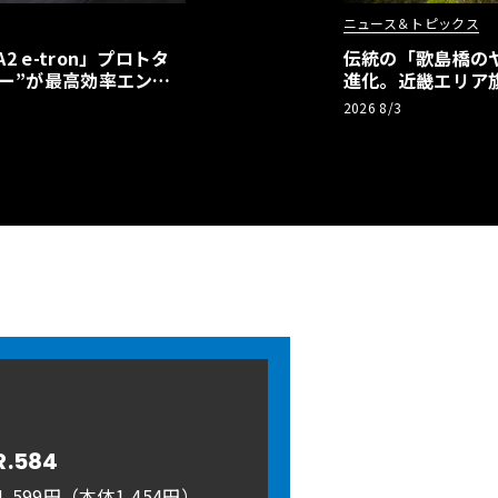
ニュース＆トピックス
 e-tron」プロトタ
伝統の「歌島橋の
ー”が最高効率エント
進化。近畿エリア
】
ーアル
2026 8/3
R.584
,599円（本体1,454円）