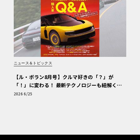
ニュース＆トピックス
【ル・ボラン8月号】クルマ好きの「？」が
「！」に変わる！ 最新テクノロジーも紐解く
「輸入車Q&A」
2026 6/25