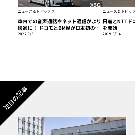
BYD
ニュース＆トピックス
ニュース＆トピッ
その
車内での音声通話やネット通信がより
日産とNTTド
快適に！ ドコモとBMWが日本初の5G
を開始
およびコンシューマeSIMに対応した
2022 3/3
2019 3/14
国産車
レクサ
コネクテッドカーサービスを開始
ホンダ
三菱
光岡
その
注目の記事