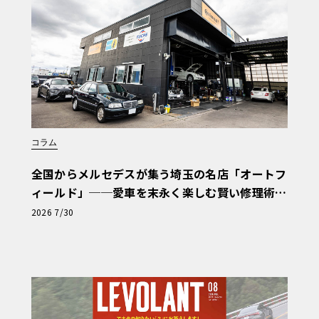
コラム
全国からメルセデスが集う埼玉の名店「オートフ
ィールド」──愛車を末永く楽しむ賢い修理術
と、プロがフックス製オイルを選ぶ理由〈PR〉
2026 7/30