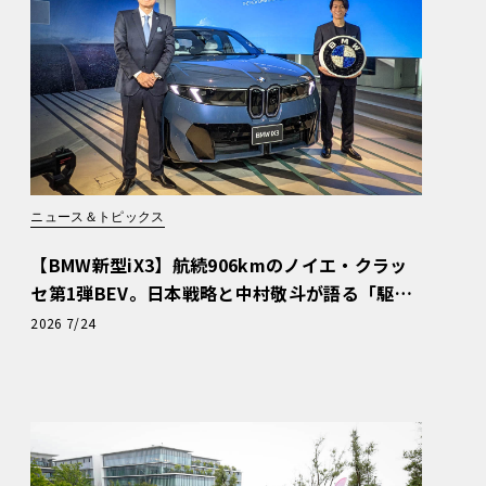
ニュース＆トピックス
【BMW新型iX3】航続906kmのノイエ・クラッ
セ第1弾BEV。日本戦略と中村敬斗が語る「駆け
ぬける歓び」
2026 7/24