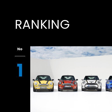
RANKING
No
1