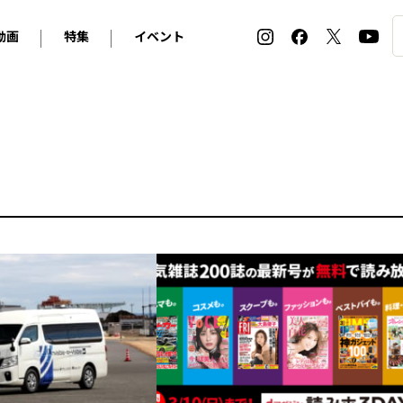
動画
特集
イベント
ィ
BMW
アルピナ
オリジナル動画
2026 サマータイヤ＆ホイール バイヤーズガイド
ル・ボラン カーズ・ミート2026横浜
2025-2026 冬 スタッドレス＆ウインタータイヤ バイヤ
SNOW EXPERIENCE in TOGAKUSHI SKI FIE
デス・ベンツ
ポルシェ
フォルクスワーゲン
ホイールカタログ2025-2026冬
EV:LIFE FUTAKO TAMAGAWA 2026
ーヌ
シトロエン
DSオートモビル
ホイールカタログ
EV:LIFE KOBE 2025
ー
ルノー
アバルト
タイヤ特集
ル・ボラン カーズ・ミート2025横浜
ァ・ロメオ
フェラーリ
フィアット
ルギーニ
マセラティ
アストン・マーティン
レー
ケータハム
ジャガー
ローバー
ロータス
マクラーレン
モーガン
ロールス・ロイス
キャデラック
シボレー
テスラ
ヒョンデ