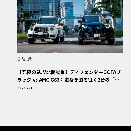
国内試乗
【究極のSUV比較試乗】ディフェンダーOCTAブ
ラック vs AMG G63：道なき道を征く2台の「対
極的アプローチ」
2026 7/1