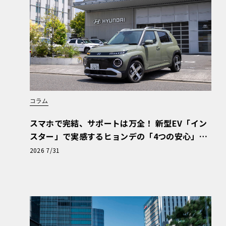
コラム
スマホで完結、サポートは万全！ 新型EV「イン
スター」で実感するヒョンデの「4つの安心」
【第1回・ヒョンデ6つの疑問：Why? Hyunda
2026 7/31
i?】〈PR〉