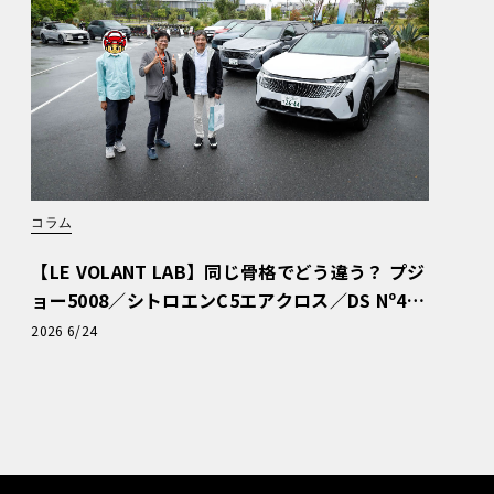
コラム
【LE VOLANT LAB】同じ骨格でどう違う？ プジ
ョー5008／シトロエンC5エアクロス／DS Nº4
読者一気乗りレポート
2026 6/24