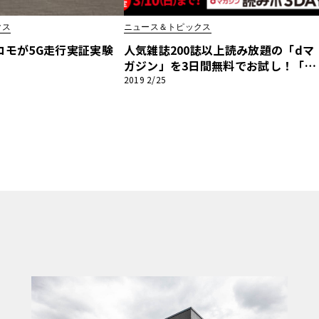
クス
ニュース＆トピックス
他
コモが5G走行実証実験
人気雑誌200誌以上読み放題の「dマ
ガジン」を3日間無料でお試し！「d
マガジン 読みホ3DAYS」開催中!!
2019 2/25
ス
トヨタ
日産
スバル
マツダ
ダイハツ
スズキ
他