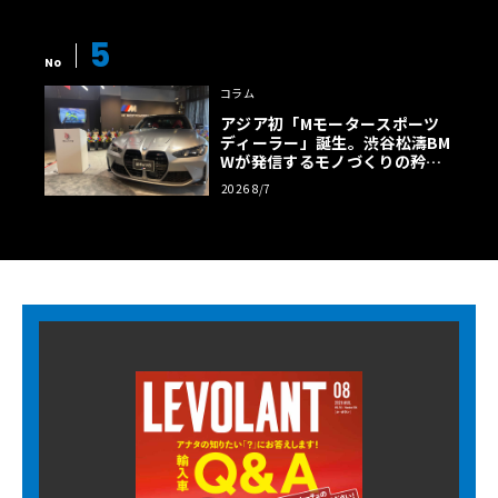
5
No
コラム
アジア初「Mモータースポーツ
ディーラー」誕生。渋谷松濤BM
Wが発信するモノづくりの矜持
【木下隆之コラム】
2026 8/7