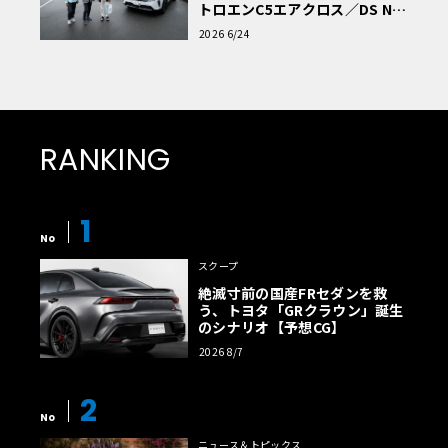
トロエンC5エアクロス／DS Nº4
読者一気乗りレポート
2026 6/24
RANKING
1
No
スクープ
絶滅寸前の国産FRセダンを救
う、トヨタ「GRクラウン」誕生
のシナリオ【予想CG】
2026 8/7
2
No
ニュース＆トピックス