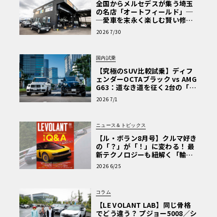
全国からメルセデスが集う埼玉
の名店「オートフィールド」─
─愛車を末永く楽しむ賢い修理
術と、プロがフックス製オイル
2026 7/30
を選ぶ理由〈PR〉
国内試乗
【究極のSUV比較試乗】ディフ
ェンダーOCTAブラック vs AMG
G63：道なき道を征く2台の「対
極的アプローチ」
2026 7/1
ニュース＆トピックス
【ル・ボラン8月号】クルマ好き
の「？」が「！」に変わる！ 最
新テクノロジーも紐解く「輸入
車Q&A」
2026 6/25
コラム
【LE VOLANT LAB】同じ骨格
でどう違う？ プジョー5008／シ