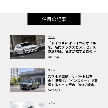
注目の記事
コラム
「ドイツ車にはドイツのオイル
を」名門フックスとメルセデス
の深い縁。名店が推す公認の安
心と、Cクラスで味わうシルキー
2026 8/6
な走り〈PR〉
コラム
スマホで完結、サポートは万
全！ 新型EV「インスター」で実
感するヒョンデの「4つの安心」
【第1回・ヒョンデ6つの疑問：
2026 7/31
Why? Hyundai?】〈PR〉
コラム