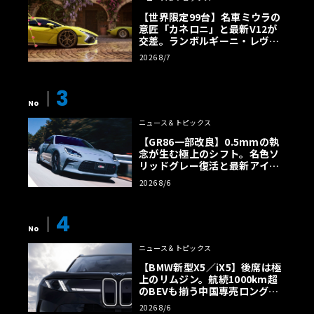
【世界限定99台】名車ミウラの
意匠「カネロニ」と最新V12が
交差。ランボルギーニ・レヴエ
ルトに60周年記念車が登場
2026 8/7
3
No
ニュース＆トピックス
【GR86一部改良】0.5mmの執
念が生む極上のシフト。名色ソ
リッドグレー復活と最新アイサ
イトでFRの極みへ
2026 8/6
4
No
ニュース＆トピックス
【BMW新型X5／iX5】後席は極
上のリムジン。航続1000km超
のBEVも揃う中国専売ロング仕
様の全貌
2026 8/6