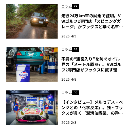
コラム
PR
走行24万km車の試乗で証明。V
Wゴルフ2専門店「スピニングガ
レージ」がフックスと築く名車維
持のエコシステム〈PR〉
2026 4/9
コラム
PR
不調の“迷宮入り”を防ぐオイル
界の「メートル原器」。VWゴル
フ2専門店がフックスに託す理由
〈PR〉
2026 4/8
コラム
PR
【インタビュー】メルセデス・ベ
ンツとの「化学反応」。独・フッ
クスが貫く「潤滑油専業」の矜持
と、EV時代への“潤滑”戦略〈P
2026 2/3
R〉