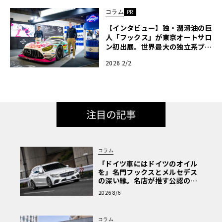
コラム
PR
【インタビュー】独・潤滑油の巨
人「フックス」が東京オートサロ
ン初出展。世界最大の独立系ブラ
ンドは、なぜ今、日本の「現場」
2026 2/2
を選んだのか？〈PR〉
注目の記事
コラム
「ドイツ車にはドイツのオイル
を」名門フックスとメルセデス
の深い縁。名店が推す公認の安
心と、Cクラスで味わうシルキー
2026 8/6
な走り〈PR〉
コラム