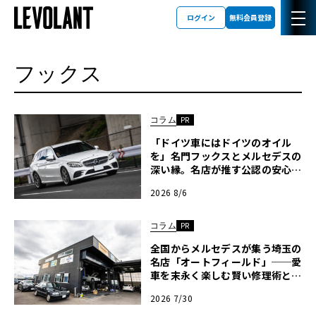
ログイン
無料会員登録
フックス
コラム
PR
「ドイツ車にはドイツのオイル
を」名門フックスとメルセデスの
深い縁。名店が推す公認の安心
と、Cクラスで味わうシルキーな
2026 8/6
走り〈PR〉
コラム
PR
全国からメルセデスが集う埼玉の
名店「オートフィールド」──愛
車を末永く楽しむ賢い修理術と、
プロがフックス製オイルを選ぶ理
2026 7/30
由〈PR〉