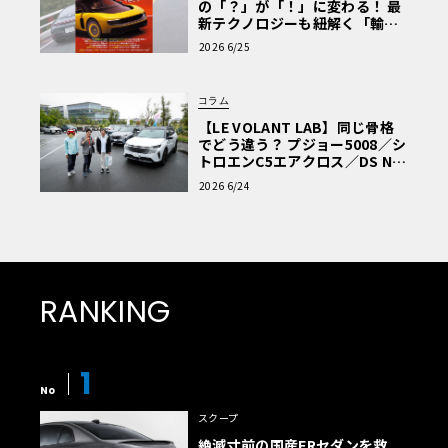
の「？」が「！」に変わる！ 最
新テクノロジーも紐解く「輸入
車Q&A」
2026 6/25
コラム
【LE VOLANT LAB】同じ骨格
でどう違う？ プジョー5008／シ
トロエンC5エアクロス／DS Nº4
読者一気乗りレポート
2026 6/24
RANKING
1
No
スクープ
絶滅寸前の国産FRセダンを救