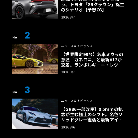
う、トヨタ「GRクラウン」誕生
のシナリオ【予想CG】
2026 8/7
2
No
ニュース＆トピックス
【世界限定99台】名車ミウラの
意匠「カネロニ」と最新V12が
交差。ランボルギーニ・レヴエ
ルトに60周年記念車が登場
2026 8/7
3
No
ニュース＆トピックス
【GR86一部改良】0.5mmの執
念が生む極上のシフト。名色ソ
リッドグレー復活と最新アイサ
イトでFRの極みへ
2026 8/6