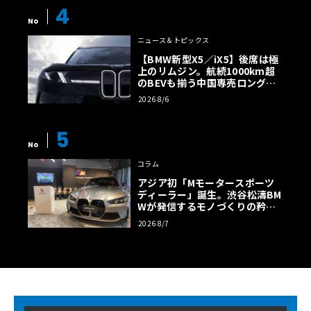
4
No
ニュース＆トピックス
【BMW新型X5／iX5】後席は極
上のリムジン。航続1000km超
のBEVも揃う中国専売ロング仕
様の全貌
2026 8/6
5
No
コラム
アジア初「Mモータースポーツ
ディーラー」誕生。渋谷松濤BM
Wが発信するモノづくりの矜持
【木下隆之コラム】
2026 8/7