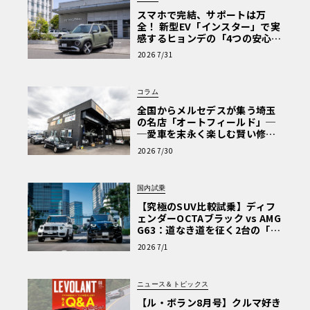
スマホで完結、サポートは万
全！ 新型EV「インスター」で実
感するヒョンデの「4つの安心」
【第1回・ヒョンデ6つの疑問：
2026 7/31
Why? Hyundai?】〈PR〉
コラム
全国からメルセデスが集う埼玉
の名店「オートフィールド」─
─愛車を末永く楽しむ賢い修理
術と、プロがフックス製オイル
2026 7/30
を選ぶ理由〈PR〉
国内試乗
【究極のSUV比較試乗】ディフ
ェンダーOCTAブラック vs AMG
G63：道なき道を征く2台の「対
極的アプローチ」
2026 7/1
ニュース＆トピックス
【ル・ボラン8月号】クルマ好き