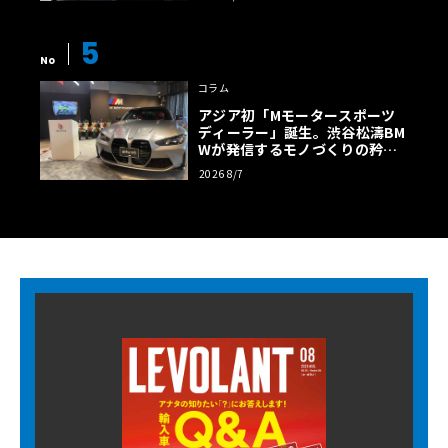
5
No
コラム
アジア初「Mモータースポーツ
ディーラー」誕生。渋谷松濤BM
Wが発信するモノづくりの矜持
【木下隆之コラム】
2026 8/7