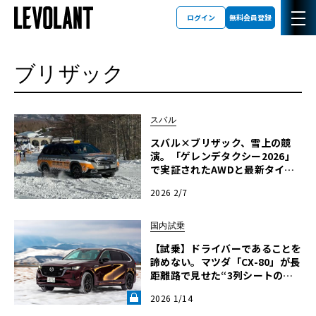
ログイン
無料会員登録
ブリザック
スバル
スバル×ブリザック、雪上の競
演。「ゲレンデタクシー2026」
で実証されたAWDと最新タイヤ
「WZ-1」の真価
2026 2/7
国内試乗
【試乗】ドライバーであることを
諦めない。マツダ「CX-80」が長
距離路で見せた“3列シートのス
ポーツカー”という矜持《LE VO
2026 1/14
LANT LAB》