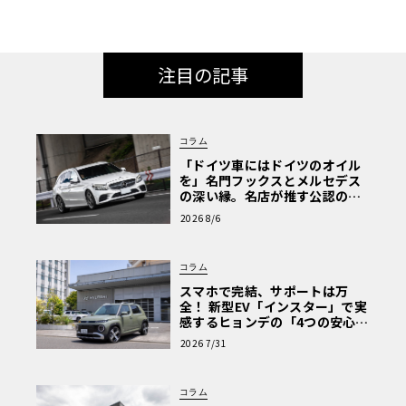
注目の記事
コラム
「ドイツ車にはドイツのオイル
を」名門フックスとメルセデス
の深い縁。名店が推す公認の安
心と、Cクラスで味わうシルキー
2026 8/6
な走り〈PR〉
コラム
スマホで完結、サポートは万
全！ 新型EV「インスター」で実
感するヒョンデの「4つの安心」
【第1回・ヒョンデ6つの疑問：
2026 7/31
Why? Hyundai?】〈PR〉
コラム