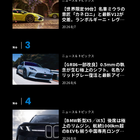
ニュース＆トピックス
【世界限定99台】名車ミウラの
意匠「カネロニ」と最新V12が
交差。ランボルギーニ・レヴエ
ルトに60周年記念車が登場
2026 8/7
3
No
ニュース＆トピックス
【GR86一部改良】0.5mmの執
念が生む極上のシフト。名色ソ
リッドグレー復活と最新アイサ
イトでFRの極みへ
2026 8/6
4
No
ニュース＆トピックス
【BMW新型X5／iX5】後席は極
上のリムジン。航続1000km超
のBEVも揃う中国専売ロング仕
様の全貌
2026 8/6