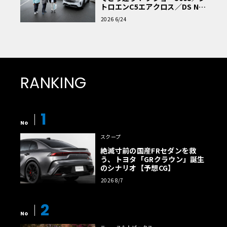
トロエンC5エアクロス／DS Nº4
読者一気乗りレポート
2026 6/24
RANKING
1
No
スクープ
絶滅寸前の国産FRセダンを救
う、トヨタ「GRクラウン」誕生
のシナリオ【予想CG】
2026 8/7
2
No