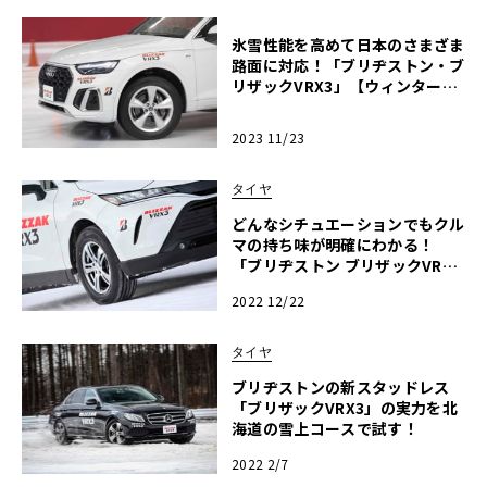
氷雪性能を高めて日本のさまざま
路面に対応！「ブリヂストン・ブ
リザックVRX3」【ウィンタータ
イヤカタログ 2023-2024】
2023 11/23
タイヤ
どんなシチュエーションでもクル
マの持ち味が明確にわかる！
「ブリヂストン ブリザックVRX
3」に新設定されたSUV用を公道
2022 12/22
走行して分かったこと
タイヤ
ブリヂストンの新スタッドレス
「ブリザックVRX3」の実力を北
海道の雪上コースで試す！
2022 2/7