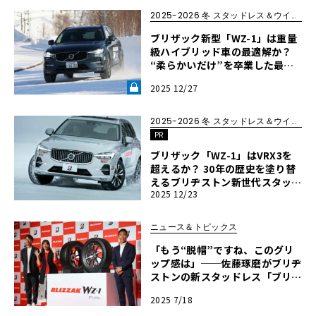
2025-2026 冬 スタッドレス＆ウインタータイヤ バイヤーズガイド
ブリザック新型「WZ-1」は重量
級ハイブリッド車の最適解か？
“柔らかいだけ”を卒業した最新
スタッドレスの走りを検証《LE
2025 12/27
VOLANT LAB》
2025-2026 冬 スタッドレス＆ウインタータイヤ バイヤーズガイド
PR
ブリザック「WZ-1」はVRX3を
超えるか？ 30年の歴史を塗り替
えるブリヂストン新世代スタッド
2025 12/23
レスを氷上レビュー【2025-202
6 冬 スタッドレス＆ウインター
タイヤ バイヤーズガイド】
ニュース＆トピックス
「もう“脱帽”ですね、このグリ
ップ感は」──佐藤琢磨がブリヂ
ストンの新スタッドレス「ブリザ
ック WZ-1」の氷上性能に驚愕
2025 7/18