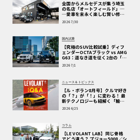
全国からメルセデスが集う埼玉
の名店「オートフィールド」─
─愛車を末永く楽しむ賢い修理
術と、プロがフックス製オイル
2026 7/30
を選ぶ理由〈PR〉
国内試乗
【究極のSUV比較試乗】ディフ
ェンダーOCTAブラック vs AMG
G63：道なき道を征く2台の「対
極的アプローチ」
2026 7/1
ニュース＆トピックス
【ル・ボラン8月号】クルマ好き
の「？」が「！」に変わる！ 最
新テクノロジーも紐解く「輸入
車Q&A」
2026 6/25
コラム
【LE VOLANT LAB】同じ骨格
でどう違う？ プジョー5008／シ