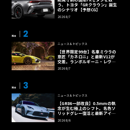
う、トヨタ「GRクラウン」誕生
のシナリオ【予想CG】
2026 8/7
2
No
ニュース＆トピックス
【世界限定99台】名車ミウラの
意匠「カネロニ」と最新V12が
交差。ランボルギーニ・レヴエ
ルトに60周年記念車が登場
2026 8/7
3
No
ニュース＆トピックス
【GR86一部改良】0.5mmの執
念が生む極上のシフト。名色ソ
リッドグレー復活と最新アイサ
イトでFRの極みへ
2026 8/6