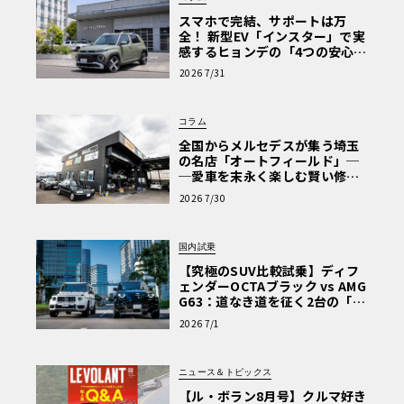
スマホで完結、サポートは万
全！ 新型EV「インスター」で実
感するヒョンデの「4つの安心」
【第1回・ヒョンデ6つの疑問：
2026 7/31
Why? Hyundai?】〈PR〉
コラム
全国からメルセデスが集う埼玉
の名店「オートフィールド」─
─愛車を末永く楽しむ賢い修理
術と、プロがフックス製オイル
2026 7/30
を選ぶ理由〈PR〉
国内試乗
【究極のSUV比較試乗】ディフ
ェンダーOCTAブラック vs AMG
G63：道なき道を征く2台の「対
極的アプローチ」
2026 7/1
ニュース＆トピックス
【ル・ボラン8月号】クルマ好き