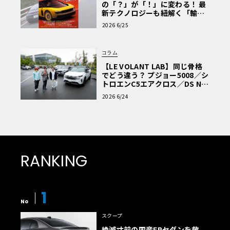
の「？」が「！」に変わる！ 最
新テクノロジーも紐解く「輸入
車Q&A」
2026 6/25
コラム
【LE VOLANT LAB】同じ骨格
でどう違う？ プジョー5008／シ
トロエンC5エアクロス／DS Nº4
読者一気乗りレポート
2026 6/24
RANKING
1
No
スクープ
絶滅寸前の国産FRセダンを救