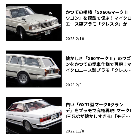
かつての相棒「GX60GマークⅡ
ワゴン」を模型で偲ぶ！マイクロ
エース製プラモ「クレスタ」から
の改造！後編【モデルカーズ】
2023 2/10
懐かしき「X60マークⅡ」のワゴ
ンをかつての愛車仕様で再現！マ
イクロエース製プラモ「クレス
タ」からの改造！前編【モデルカ
ーズ】
2023 2/9
白い「GX71型マークIIグラン
デ」をプラモで究極再現! マークI
I三兄弟が懐かしすぎる!【モデル
カーズ】
2022 11/8