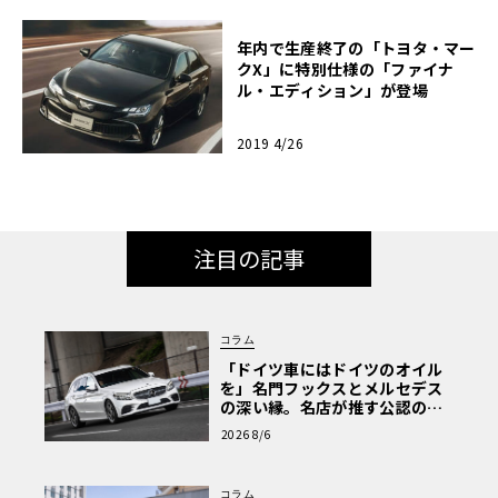
年内で生産終了の「トヨタ・マー
クX」に特別仕様の「ファイナ
ル・エディション」が登場
2019 4/26
注目の記事
コラム
「ドイツ車にはドイツのオイル
を」名門フックスとメルセデス
の深い縁。名店が推す公認の安
心と、Cクラスで味わうシルキー
2026 8/6
な走り〈PR〉
コラム