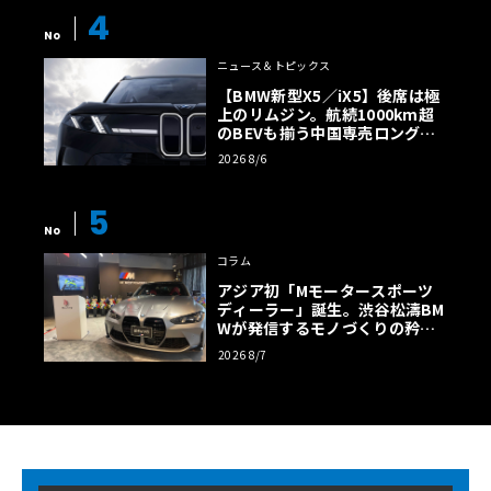
4
No
ニュース＆トピックス
【BMW新型X5／iX5】後席は極
上のリムジン。航続1000km超
のBEVも揃う中国専売ロング仕
様の全貌
2026 8/6
5
No
コラム
アジア初「Mモータースポーツ
ディーラー」誕生。渋谷松濤BM
Wが発信するモノづくりの矜持
【木下隆之コラム】
2026 8/7