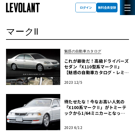
ログイン
無料会員登録
マークII
魅惑の自動車カタログ
これが最後だ！高級ドライバーズ
セダン「X110型系マークⅡ」
【魅惑の自動車カタログ・レミニ
センス】第29回
2023 12/5
待たせたな！今なお高い人気の
「X100系マークⅡ」がトミーテ
ックから1/64ミニカーとなって
登場！【モデルカーズ】
2023 6/12