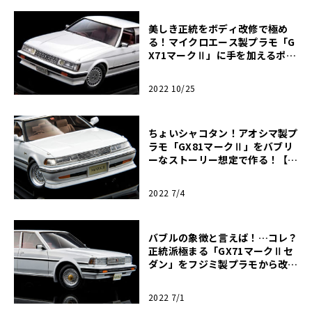
美しき正統をボディ改修で極め
る！マイクロエース製プラモ「G
X71マークⅡ」に手を加えるポイ
ントはココ！【モデルカーズ】
2022 10/25
ちょいシャコタン！アオシマ製プ
ラモ「GX81マークⅡ」をバブリ
ーなストーリー想定で作る！【モ
デルカーズ】
2022 7/4
バブルの象徴と言えば！…コレ？
正統派極まる「GX71マークⅡセ
ダン」をフジミ製プラモから改
造！【モデルカーズ】
2022 7/1