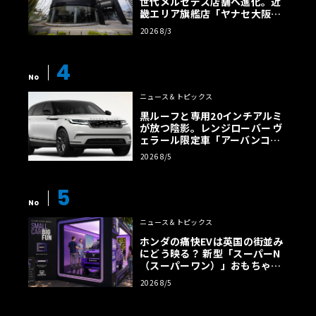
世代メルセデス店舗へ進化。近
畿エリア旗艦店「ヤナセ大阪支
店」がリニューアル
2026 8/3
4
No
ニュース＆トピックス
黒ルーフと専用20インチアルミ
が放つ陰影。レンジローバー ヴ
ェラール限定車「アーバンコン
トラスト・エディション」登場
2026 8/5
5
No
ニュース＆トピックス
ホンダの痛快EVは英国の街並み
にどう映る？ 新型「スーパーN
（スーパーワン）」おもちゃ箱
ツアーの全貌
2026 8/5