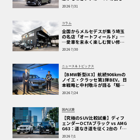
【第1回・ヒョンデ6つの疑問：
2026 7/31
Why? Hyundai?】〈PR〉
コラム
全国からメルセデスが集う埼玉
の名店「オートフィールド」─
─愛車を末永く楽しむ賢い修理
術と、プロがフックス製オイル
2026 7/30
を選ぶ理由〈PR〉
ニュース＆トピックス
【BMW新型iX3】航続906kmの
ノイエ・クラッセ第1弾BEV。日
本戦略と中村敬斗が語る「駆け
ぬける歓び」
2026 7/24
国内試乗
【究極のSUV比較試乗】ディフ
ェンダーOCTAブラック vs AMG
G63：道なき道を征く2台の「対
極的アプローチ」
2026 7/1