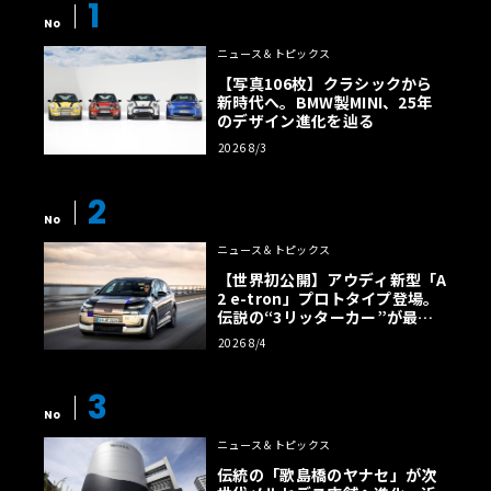
1
No
ニュース＆トピックス
【写真106枚】クラシックから
新時代へ。BMW製MINI、25年
のデザイン進化を辿る
2026 8/3
2
No
ニュース＆トピックス
【世界初公開】アウディ新型「A
2 e-tron」プロトタイプ登場。
伝説の“3リッターカー”が最高
効率エントリーBEVとして復活
2026 8/4
【画像38枚】
3
No
ニュース＆トピックス
伝統の「歌島橋のヤナセ」が次