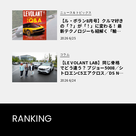
ニュース＆トピックス
【ル・ボラン8月号】クルマ好き
の「？」が「！」に変わる！ 最
新テクノロジーも紐解く「輸入
車Q&A」
2026 6/25
コラム
【LE VOLANT LAB】同じ骨格
でどう違う？ プジョー5008／シ
トロエンC5エアクロス／DS Nº4
読者一気乗りレポート
2026 6/24
RANKING