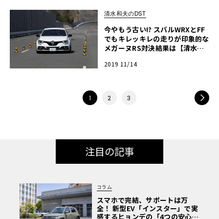
清水和夫のDST
今やもう古い!? スバルWRXとFF
でもキレッキレの走りが印象的な
メガーヌRS対決結果は【清水和
夫のDST】#101-4/4
2019 11/14
NEXT
1
2
3
注目の記事
コラム
スマホで完結、サポートは万
全！ 新型EV「インスター」で実
感するヒョンデの「4つの安心」