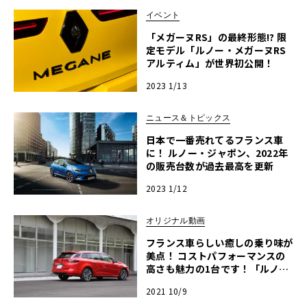
イベント
「メガーヌRS」の最終形態!? 限
定モデル「ルノー・メガーヌRS
アルティム」が世界初公開！
2023 1/13
ニュース＆トピックス
日本で一番売れてるフランス車
に！ ルノー・ジャポン、2022年
の販売台数が過去最高を更新
2023 1/12
オリジナル動画
フランス車らしい癒しの乗り味が
美点！ コストパフォーマンスの
高さも魅力の1台です！「ルノー
メガーヌ スポーツツアラー 」
2021 10/9
【河口まなぶ動画インプレッショ