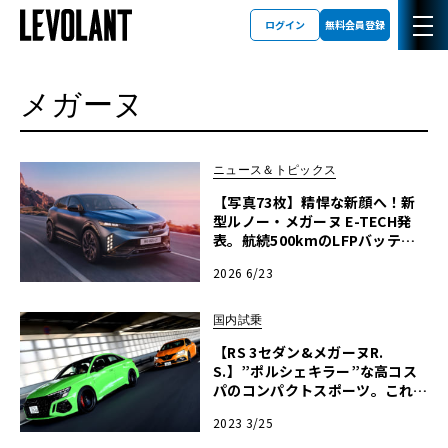
ログイン
無料会員登録
メガーヌ
ニュース＆トピックス
【写真73枚】精悍な新顔へ！新
型ルノー・メガーヌ E-TECH発
表。航続500kmのLFPバッテリ
ー採用でCセグEVを牽引
2026 6/23
国内試乗
【RS 3セダン&メガーヌR.
S.】”ポルシェキラー”な高コス
パのコンパクトスポーツ。これが
ラストの内燃機関手に入れるなら
2023 3/25
今だ！