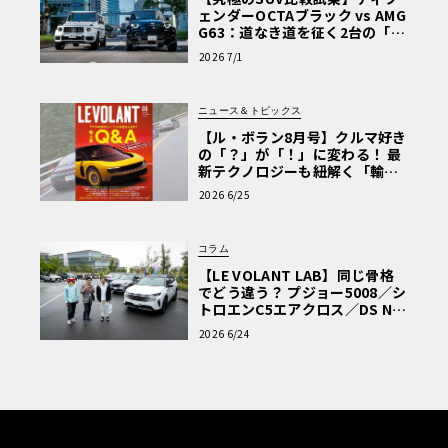
ェンダーOCTAブラック vs AMG
G63：道なき道を征く2台の「対
極的アプローチ」
2026 7/1
ニュース＆トピックス
【ル・ボラン8月号】クルマ好き
の「？」が「！」に変わる！ 最
新テクノロジーも紐解く「輸入
車Q&A」
2026 6/25
コラム
【LE VOLANT LAB】同じ骨格
でどう違う？ プジョー5008／シ
トロエンC5エアクロス／DS Nº4
読者一気乗りレポート
2026 6/24