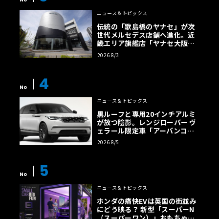
ニュース＆トピックス
伝統の「歌島橋のヤナセ」が次
世代メルセデス店舗へ進化。近
畿エリア旗艦店「ヤナセ大阪支
店」がリニューアル
2026 8/3
4
No
ニュース＆トピックス
黒ルーフと専用20インチアルミ
が放つ陰影。レンジローバー ヴ
ェラール限定車「アーバンコン
トラスト・エディション」登場
2026 8/5
5
No
ニュース＆トピックス
ホンダの痛快EVは英国の街並み
にどう映る？ 新型「スーパーN
（スーパーワン）」おもちゃ箱