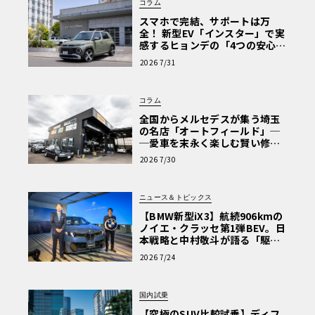
コラム
スマホで完結、サポートは万
全！ 新型EV「インスター」で実
感するヒョンデの「4つの安心」
【第1回・ヒョンデ6つの疑問：
2026 7/31
Why? Hyundai?】〈PR〉
コラム
全国からメルセデスが集う埼玉
の名店「オートフィールド」─
─愛車を末永く楽しむ賢い修理
術と、プロがフックス製オイル
2026 7/30
を選ぶ理由〈PR〉
ニュース＆トピックス
【BMW新型iX3】航続906kmの
ノイエ・クラッセ第1弾BEV。日
本戦略と中村敬斗が語る「駆け
ぬける歓び」
2026 7/24
国内試乗
【究極のSUV比較試乗】ディフ