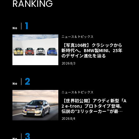
RANKING
1
No
ニュース＆トピックス
【写真106枚】クラシックから
新時代へ。BMW製MINI、25年
のデザイン進化を辿る
2026 8/3
2
No
ニュース＆トピックス
【世界初公開】アウディ新型「A
2 e-tron」プロトタイプ登場。
伝説の“3リッターカー”が最高
効率エントリーBEVとして復活
2026 8/4
【画像38枚】
3
No