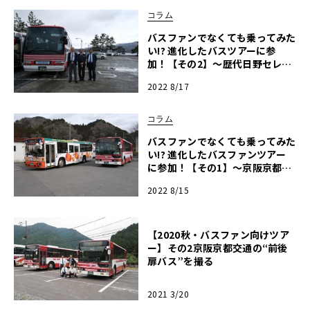
コラム
バスファンでなくても乗ってみた
い!? 進化したバスツアーに参
加！【その2】～歴代日野セレガ
でゆく天橋立・舞鶴旅～
2022 8/17
コラム
バスファンでなくても乗ってみた
い!? 進化したバスファンツアー
に参加！【その1】～京阪京都交
通と神姫グリーンバスでゆく園篠
2022 8/15
線を巡る旅～
【2020秋・バスファン向けツア
ー】その2京阪京都交通の“前後
扉バス”を撮る
2021 3/20