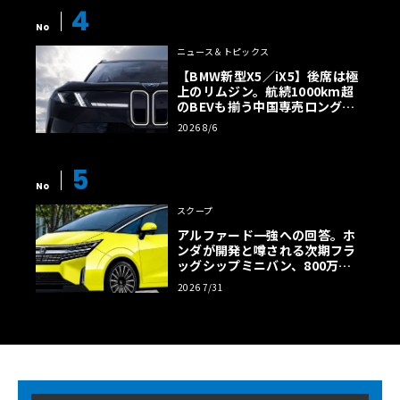
4
No
ニュース＆トピックス
【BMW新型X5／iX5】後席は極
上のリムジン。航続1000km超
のBEVも揃う中国専売ロング仕
様の全貌
2026 8/6
5
No
スクープ
アルファード一強への回答。ホ
ンダが開発と噂される次期フラ
ッグシップミニバン、800万円
超の勝算【予想CG】
2026 7/31