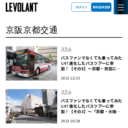
ログイン
無料会員登録
京阪京都交通
コラム
バスファンでなくても乗ってみた
い!? 進化したバスツアーに参
加！【その5】～京都・奈良にま
たがる廃線跡を巡る旅（京阪京都
2022 12/15
交通側）～
コラム
バスファンでなくても乗ってみた
い!? 進化したバスツアーに参
加！【その3】～「京都・大阪に
またがる廃線跡を巡る旅」高槻市
2022 10/28
交通部×京阪京都交通～