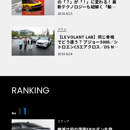
の「？」が「！」に変わる！ 最
新テクノロジーも紐解く「輸入
車Q&A」
2026 6/25
コラム
【LE VOLANT LAB】同じ骨格
でどう違う？ プジョー5008／シ
トロエンC5エアクロス／DS Nº4
読者一気乗りレポート
2026 6/24
RANKING
1
No
スクープ
絶滅寸前の国産FRセダンを救