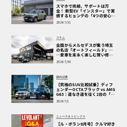
スマホで完結、サポートは万
全！ 新型EV「インスター」で実
感するヒョンデの「4つの安心」
【第1回・ヒョンデ6つの疑問：
2026 7/31
Why? Hyundai?】〈PR〉
コラム
全国からメルセデスが集う埼玉
の名店「オートフィールド」─
─愛車を末永く楽しむ賢い修理
術と、プロがフックス製オイル
2026 7/30
を選ぶ理由〈PR〉
国内試乗
【究極のSUV比較試乗】ディフ
ェンダーOCTAブラック vs AMG
G63：道なき道を征く2台の「対
極的アプローチ」
2026 7/1
ニュース＆トピックス
【ル・ボラン8月号】クルマ好き