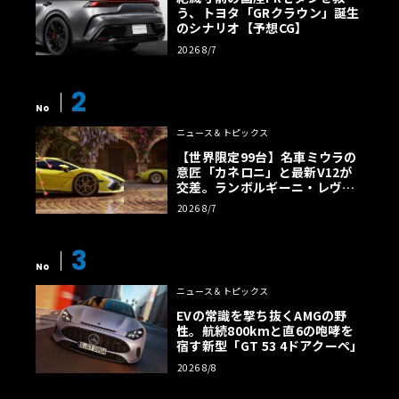
う、トヨタ「GRクラウン」誕生
のシナリオ【予想CG】
2026 8/7
2
No
ニュース＆トピックス
【世界限定99台】名車ミウラの
意匠「カネロニ」と最新V12が
交差。ランボルギーニ・レヴエ
ルトに60周年記念車が登場
2026 8/7
3
No
ニュース＆トピックス
EVの常識を撃ち抜くAMGの野
性。航続800kmと直6の咆哮を
宿す新型「GT 53 4ドアクーペ」
2026 8/8