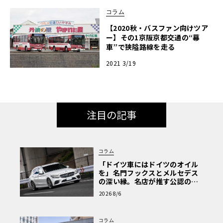
コラム
【2020秋・バスファン向けツア
ー】その1京阪京都交通の“幕
車”で狭隘路線を走る
2021 3/19
注目の記事
コラム
「ドイツ車にはドイツのオイル
を」名門フックスとメルセデス
の深い縁。名店が推す公認の安
心と、Cクラスで味わうシルキー
2026 8/6
な走り〈PR〉
コラム