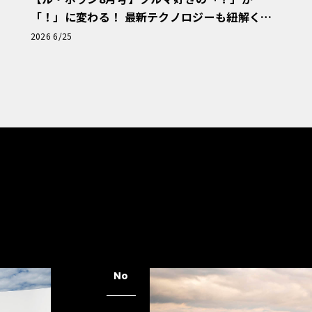
「！」に変わる！ 最新テクノロジーも紐解く
「輸入車Q&A」
2026 6/25
No