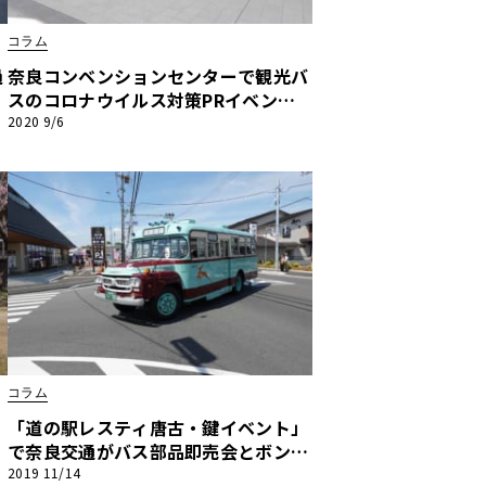
コラム
過
奈良コンベンションセンターで観光バ
スのコロナウイルス対策PRイベント
を
開催
2020 9/6
コラム
」
「道の駅レスティ唐古・鍵イベント」
で奈良交通がバス部品即売会とボンネ
ットバス試乗会を開催！
2019 11/14