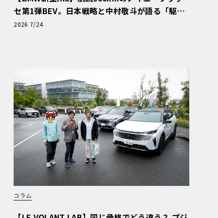
セ第1弾BEV。日本戦略と中村敬斗が語る「駆け
ぬける歓び」
2026 7/24
コラム
【LE VOLANT LAB】同じ骨格でどう違う？ プジ