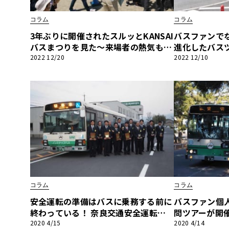
BYD
コラム
コラム
その
3年ぶりに開催されたスルッとKANSAI
バスファンでな
バスまつりを見た～来場者の熱気もム
進化したバス
ンムン～
4】～奈良・
2022 12/20
2022 12/10
国産車
レクサ
巡る旅（奈良
ホンダ
三菱
光岡
その
コラム
コラム
安全運転の準備はバスに乗務する前に
バスファン個人
終わっている！ 奈良交通安全運転研
問ツアーが開
修会で感じたこと
2020 4/15
2020 4/14