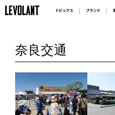
トピックス
ブランド
輸入車
アウデ
ニュース
スクープ
メルセ
試乗
アルピ
奈良交通
コラム
プジョ
アルフ
ランボ
ベント
ランド
MINI
ボルボ
ジープ