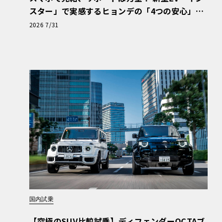
スター」で実感するヒョンデの「4つの安心」
【第1回・ヒョンデ6つの疑問：Why? Hyunda
2026 7/31
i?】〈PR〉
国内試乗
【究極のSUV比較試乗】ディフェンダーOCTAブ