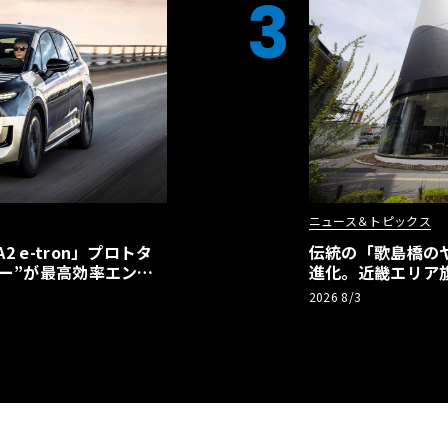
3
ニュース＆トピックス
 e-tron」プロトタ
伝統の「歌島橋の
ー”が最高効率エント
進化。近畿エリア
】
ーアル
2026 8/3