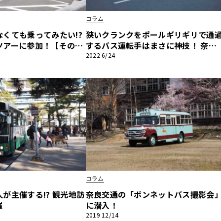
コラム
他
くても乗ってみたい!?
狭いクランクをポールギリギリで通
ツアーに参加！【その
するバス運転手はまさに神技！ 奈良
京都にまたがる廃線跡を
交通の進化したバス安全運転研修会
2022 6/24
ス
トヨタ
日産
交通側）～
見た
スバル
マツダ
ダイハツ
スズキ
他
コラム
が主催する!? 観光地訪
奈良交通の「ボンネットバス撮影会
催
に潜入！
2019 12/14