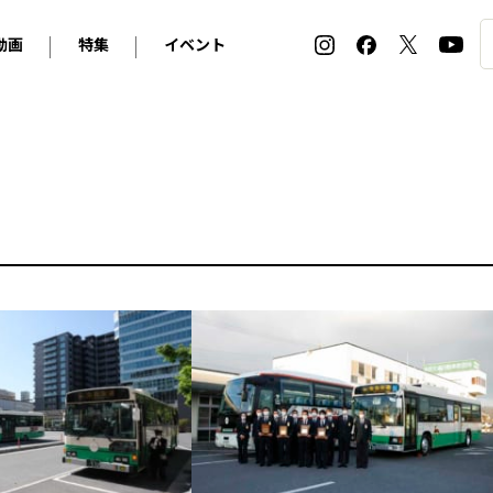
動画
特集
イベント
ィ
BMW
アルピナ
オリジナル動画
2026 サマータイヤ＆ホイール バイヤーズガイド
ル・ボラン カーズ・ミート2026横浜
2025-2026 冬 スタッドレス＆ウインタータイヤ バイヤ
SNOW EXPERIENCE in TOGAKUSHI SKI FIE
デス・ベンツ
ポルシェ
フォルクスワーゲン
ホイールカタログ2025-2026冬
EV:LIFE FUTAKO TAMAGAWA 2026
ーヌ
シトロエン
DSオートモビル
ホイールカタログ
EV:LIFE KOBE 2025
ー
ルノー
アバルト
タイヤ特集
ル・ボラン カーズ・ミート2025横浜
ァ・ロメオ
フェラーリ
フィアット
ルギーニ
マセラティ
アストン・マーティン
レー
ケータハム
ジャガー
ローバー
ロータス
マクラーレン
モーガン
ロールス・ロイス
キャデラック
シボレー
テスラ
ヒョンデ