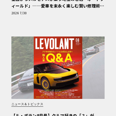
ィールド」──愛車を末永く楽しむ賢い修理術
と、プロがフックス製オイルを選ぶ理由〈PR〉
2026 7/30
ニュース＆トピックス
【ル・ボラン8月号】クルマ好きの「？」が