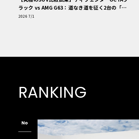
ラック vs AMG G63：道なき道を征く2台の「対
極的アプローチ」
2026 7/1
RANKING
No