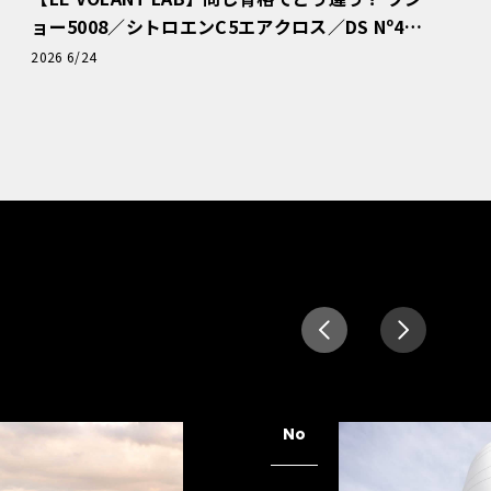
ョー5008／シトロエンC5エアクロス／DS Nº4
読者一気乗りレポート
2026 6/24
No