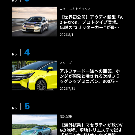
No
ニュース＆トピックス
【世界初公開】アウディ新型「A
2 e-tron」プロトタイプ登場。
伝説の“3リッターカー”が最高
効率エントリーBEVとして復活
2026 8/4
【画像38枚】
4
No
スクープ
アルファード一強への回答。ホ
ンダが開発と噂される次期フラ
ッグシップミニバン、800万円
超の勝算【予想CG】
2026 7/31
5
No
海外試乗
【海外試乗】マセラティが放つV
6の咆哮。聖地トリエステで試す
「グランカブリオ」など最新ト