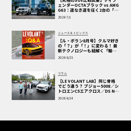
ェンダーOCTAブラック vs AMG
G63：道なき道を征く2台の「対
極的アプローチ」
2026 7/1
ニュース＆トピックス
【ル・ボラン8月号】クルマ好き
の「？」が「！」に変わる！ 最
新テクノロジーも紐解く「輸入
車Q&A」
2026 6/25
コラム
【LE VOLANT LAB】同じ骨格
でどう違う？ プジョー5008／シ
トロエンC5エアクロス／DS Nº4
読者一気乗りレポート
2026 6/24