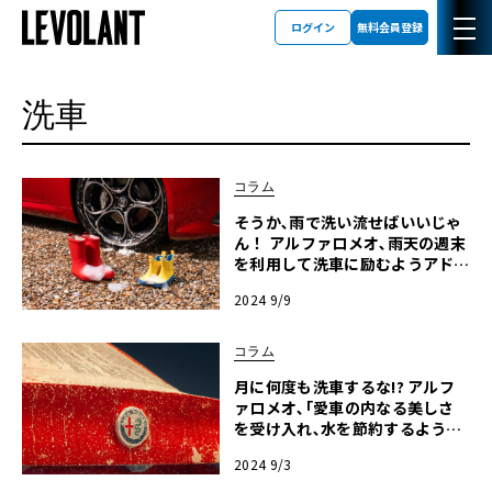
ログイン
無料会員登録
洗車
コラム
そうか､雨で洗い流せばいいじゃ
ん！ アルファロメオ､雨天の週末
を利用して洗車に励むようアドバ
イス
2024 9/9
コラム
月に何度も洗車するな!? アルフ
ァロメオ､｢愛車の内なる美しさ
を受け入れ､水を節約するよう｣
呼びかけ
2024 9/3