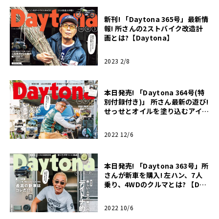
新刊! 「Daytona 365号」最新情
報! 所さんの2ストバイク改造計
画とは?【Daytona】
2023 2/8
本日発売! 「Daytona 364号(特
別付録付き)」 所さん最新の遊び!
せっせとオイルを塗り込むアイテ
ムとは? 【Daytona】
2022 12/6
本日発売! 「Daytona 363号」所
さんが新車を購入! 左ハン、7人
乗り、4WDのクルマとは? 【Day
tona】
2022 10/6