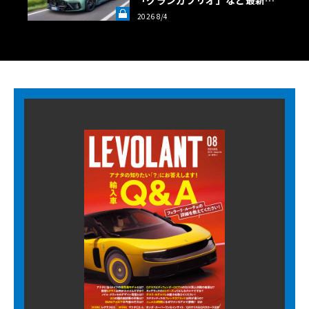
ロフェオ3台の官能評価《LE VO
2026 8/4
LANT LAB》