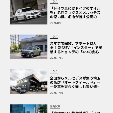
コラム
「ドイツ車にはドイツのオイル
を」名門フックスとメルセデス
の深い縁。名店が推す公認の安
心と、Cクラスで味わうシルキー
2026 8/6
な走り〈PR〉
コラム
スマホで完結、サポートは万
全！ 新型EV「インスター」で実
感するヒョンデの「4つの安心」
【第1回・ヒョンデ6つの疑問：
2026 7/31
Why? Hyundai?】〈PR〉
コラム
全国からメルセデスが集う埼玉
の名店「オートフィールド」─
─愛車を末永く楽しむ賢い修理
術と、プロがフックス製オイル
2026 7/30
を選ぶ理由〈PR〉
国内試乗
【究極のSUV比較試乗】ディフ