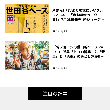
所さん!「EVより環境にいいクル
マとは!?」「自動運転って必
要?」7月28日発売! 所ジョージの
世田谷ベース vol.50 【世田谷ベ
ース】
2022 7/28
「所ジョージの世田谷ベース vo
l.50」 特集「トコロ辞典」に「新
車」と「洗車」の落とし穴が!? 7
月28日発売! 【世田谷ベース】
2022 7/27
注目の記事