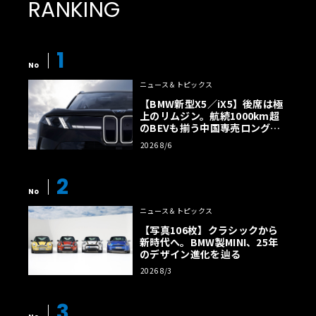
RANKING
1
No
ニュース＆トピックス
【BMW新型X5／iX5】後席は極
上のリムジン。航続1000km超
のBEVも揃う中国専売ロング仕
様の全貌
2026 8/6
2
No
ニュース＆トピックス
【写真106枚】クラシックから
新時代へ。BMW製MINI、25年
のデザイン進化を辿る
2026 8/3
3