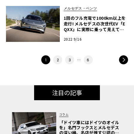
メルセデス・ベンツ
1回のフル充電で1000km以上を
走行! メルセデスの次世代EV「E
QXX」に実際に乗って見えてき
たこれからのEVの姿とは？
2022 9/16
…
NEXT
1
2
3
6
注目の記事
コラム
「ドイツ車にはドイツのオイル
を」名門フックスとメルセデス
の深い縁。名店が推す公認の安