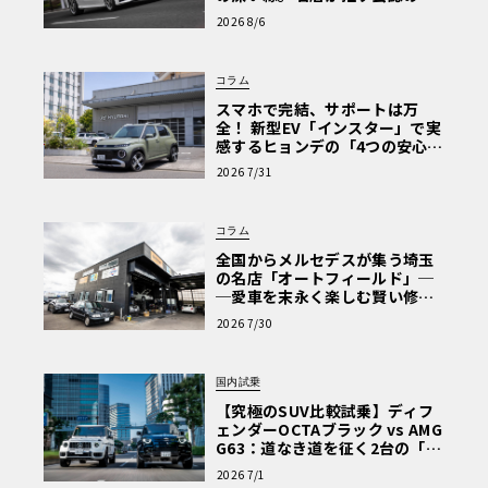
心と、Cクラスで味わうシルキー
2026 8/6
な走り〈PR〉
コラム
スマホで完結、サポートは万
全！ 新型EV「インスター」で実
感するヒョンデの「4つの安心」
【第1回・ヒョンデ6つの疑問：
2026 7/31
Why? Hyundai?】〈PR〉
コラム
全国からメルセデスが集う埼玉
の名店「オートフィールド」─
─愛車を末永く楽しむ賢い修理
術と、プロがフックス製オイル
2026 7/30
を選ぶ理由〈PR〉
国内試乗
【究極のSUV比較試乗】ディフ
ェンダーOCTAブラック vs AMG
G63：道なき道を征く2台の「対
極的アプローチ」
2026 7/1