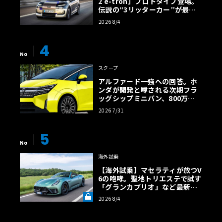
2 e-tron」プロトタイプ登場。
伝説の“3リッターカー”が最高
効率エントリーBEVとして復活
2026 8/4
【画像38枚】
4
No
スクープ
アルファード一強への回答。ホ
ンダが開発と噂される次期フラ
ッグシップミニバン、800万円
超の勝算【予想CG】
2026 7/31
5
No
海外試乗
【海外試乗】マセラティが放つV
6の咆哮。聖地トリエステで試す
「グランカブリオ」など最新ト
ロフェオ3台の官能評価《LE VO
2026 8/4
LANT LAB》