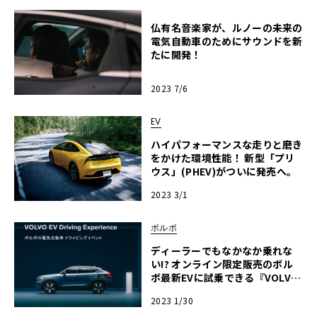
仏有名音楽家が、ルノーの未来の
電気自動車のためにサウンドを新
たに開発！
2023 7/6
EV
ハイパフォーマンスな走りと磨き
をかけた環境性能！ 新型「プリ
ウス」(PHEV)がついに発売へ。
2023 3/1
ボルボ
ディーラーでもなかなか乗れな
い!? オンライン限定販売のボル
ボ最新EVに試乗できる『VOLVO
EV Driving Experience』予約受
2023 1/30
付中‼