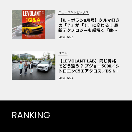
ニュース＆トピックス
【ル・ボラン8月号】クルマ好き
の「？」が「！」に変わる！ 最
新テクノロジーも紐解く「輸入
車Q&A」
2026 6/25
コラム
【LE VOLANT LAB】同じ骨格
でどう違う？ プジョー5008／シ
トロエンC5エアクロス／DS Nº4
読者一気乗りレポート
2026 6/24
RANKING