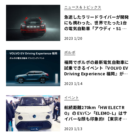
ニュース＆トピックス
急逝したラリードライバーが開発
にも携わった、世界でたった1台
の電気自動車「アウディ・S1 フ
ーニトロン」特別展示イベント開
2023 1/20
催
ボルボ
福岡でボルボの最新電気自動車に
試乗できるイベント『VOLVO EV
Driving Experience 福岡』が1
月21~22日開催決定、予約受付
2023 1/14
中‼
イベント
航続距離270km「HW ELECTR
O」の EVバン「ELEMO-L」はサ
イバーな顔も印象的! 【東京オー
トサロン2023】
2023 1/13