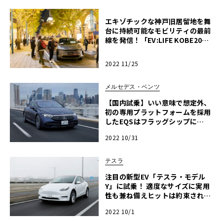
エキゾチックな神戸旧居留地を舞
台に持続可能なモビリティの最前
線を発信！「EV:LIFE KOBE202
2」イベントレポート
2022 11/25
メルセデス・ベンツ
【国内試乗】いい意味で想定外、
初の専用プラットフォームを採用
したEQSはフラッグシップに相
応しいラグジャリーEVだった！
2022 10/31
テスラ
注目の新型EV「テスラ・モデル
Y」に試乗！ 適度なサイズに実用
性も兼ね備えヒットは約束された
もの…!?
2022 10/1