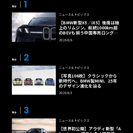
1
No
ニュース＆トピックス
【BMW新型X5／iX5】後席は極
上のリムジン。航続1000km超
のBEVも揃う中国専売ロング仕
様の全貌
2026 8/6
2
No
ニュース＆トピックス
【写真106枚】クラシックから
新時代へ。BMW製MINI、25年
のデザイン進化を辿る
2026 8/3
3
No
ニュース＆トピックス
【世界初公開】アウディ新型「A