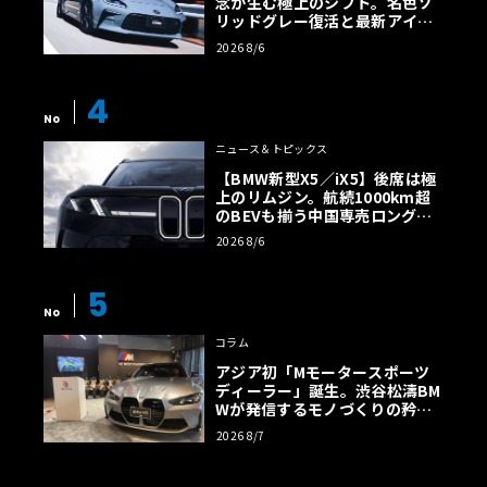
念が生む極上のシフト。名色ソ
リッドグレー復活と最新アイサ
イトでFRの極みへ
2026 8/6
4
No
ニュース＆トピックス
【BMW新型X5／iX5】後席は極
上のリムジン。航続1000km超
のBEVも揃う中国専売ロング仕
様の全貌
2026 8/6
5
No
コラム
アジア初「Mモータースポーツ
ディーラー」誕生。渋谷松濤BM
Wが発信するモノづくりの矜持
【木下隆之コラム】
2026 8/7