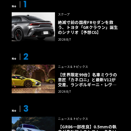
1
No
スクープ
絶滅寸前の国産FRセダンを救
う、トヨタ「GRクラウン」誕生
のシナリオ【予想CG】
2026 8/7
2
No
ニュース＆トピックス
【世界限定99台】名車ミウラの
意匠「カネロニ」と最新V12が
交差。ランボルギーニ・レヴエ
ルトに60周年記念車が登場
2026 8/7
3
No
ニュース＆トピックス
【GR86一部改良】0.5mmの執