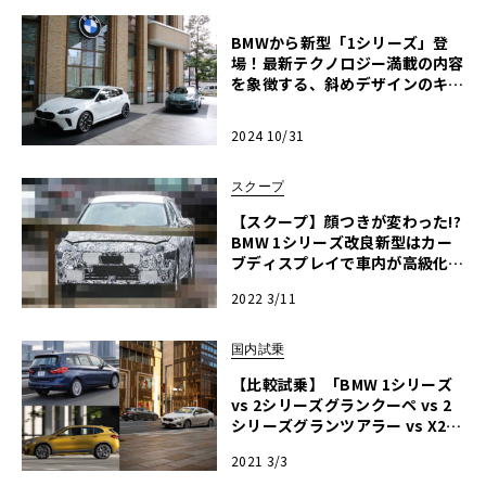
BMWから新型「1シリーズ」登
場！最新テクノロジー満載の内容
を象徴する、斜めデザインのキド
ニーグリルが特徴！
2024 10/31
スクープ
【スクープ】顔つきが変わった!?
BMW 1シリーズ改良新型はカー
ブディスプレイで車内が高級化
へ！
2022 3/11
国内試乗
【比較試乗】「BMW 1シリーズ
vs 2シリーズグランクーペ vs 2
シリーズグランツアラー vs X2」
アナタならどのモデルを選ぶ？ B
2021 3/3
MWのFFコンパクト大研究！