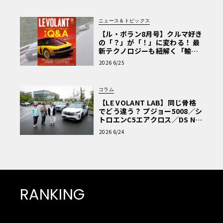
ニュース＆トピックス
【ル・ボラン8月号】クルマ好き
の「？」が「！」に変わる！ 最
新テクノロジーも紐解く「輸入
車Q&A」
2026 6/25
コラム
【LE VOLANT LAB】同じ骨格
でどう違う？ プジョー5008／シ
トロエンC5エアクロス／DS Nº4
読者一気乗りレポート
2026 6/24
RANKING