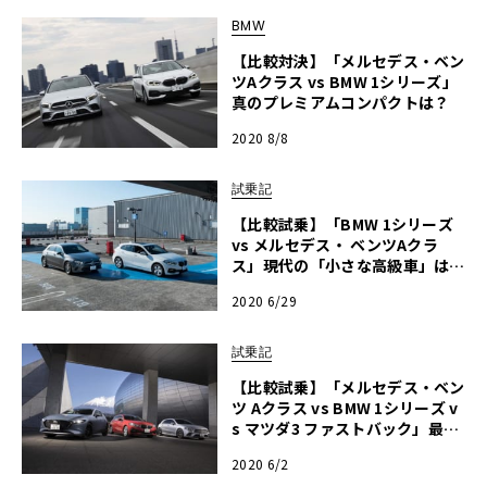
BMW
【比較対決】「メルセデス・ベン
ツAクラス vs BMW 1シリーズ」
真のプレミアムコンパクトは？
2020 8/8
試乗記
【比較試乗】「BMW 1シリーズ
vs メルセデス・ ベンツAクラ
ス」現代の「小さな高級車」はど
れに乗る？パッケージング編
2020 6/29
試乗記
【比較試乗】「メルセデス・ベン
ツ Aクラス vs BMW 1シリーズ v
s マツダ3 ファストバック」最新
テクノロジーで世界に挑む！ 和
2020 6/2
製コンパクトもここまで来た！