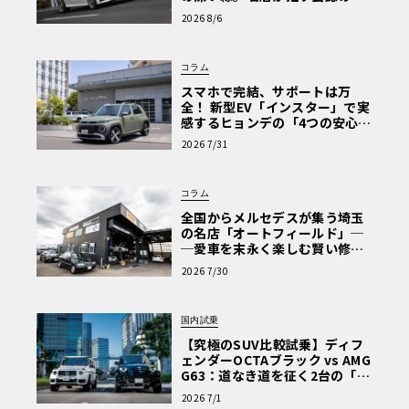
心と、Cクラスで味わうシルキー
2026 8/6
な走り〈PR〉
コラム
スマホで完結、サポートは万
全！ 新型EV「インスター」で実
感するヒョンデの「4つの安心」
【第1回・ヒョンデ6つの疑問：
2026 7/31
Why? Hyundai?】〈PR〉
コラム
全国からメルセデスが集う埼玉
の名店「オートフィールド」─
─愛車を末永く楽しむ賢い修理
術と、プロがフックス製オイル
2026 7/30
を選ぶ理由〈PR〉
国内試乗
【究極のSUV比較試乗】ディフ
ェンダーOCTAブラック vs AMG
G63：道なき道を征く2台の「対
極的アプローチ」
2026 7/1