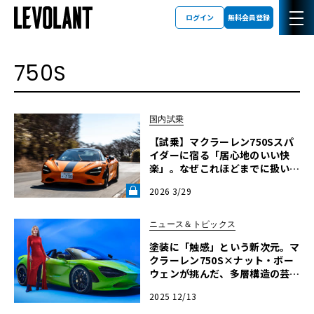
ログイン
無料会員登録
750S
国内試乗
【試乗】マクラーレン750Sスパ
イダーに宿る「居心地のいい快
楽」。なぜこれほどまでに扱いや
すいのか？【中三川大地の車輪革
2026 3/29
命】第4回《LE VOLANT LAB》
ニュース＆トピックス
塗装に「触感」という新次元。マ
クラーレン750S×ナット・ボー
ウェンが挑んだ、多層構造の芸術
的ビスポーク
2025 12/13