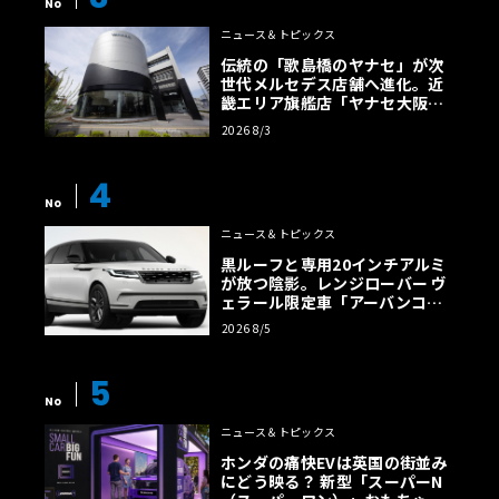
No
ニュース＆トピックス
伝統の「歌島橋のヤナセ」が次
世代メルセデス店舗へ進化。近
畿エリア旗艦店「ヤナセ大阪支
店」がリニューアル
2026 8/3
4
No
ニュース＆トピックス
黒ルーフと専用20インチアルミ
が放つ陰影。レンジローバー ヴ
ェラール限定車「アーバンコン
トラスト・エディション」登場
2026 8/5
5
No
ニュース＆トピックス
ホンダの痛快EVは英国の街並み
にどう映る？ 新型「スーパーN