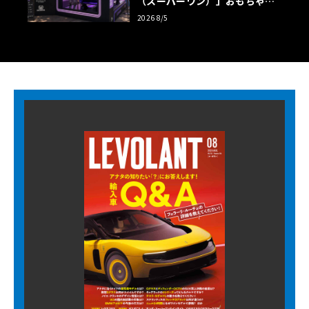
（スーパーワン）」おもちゃ箱
ツアーの全貌
2026 8/5