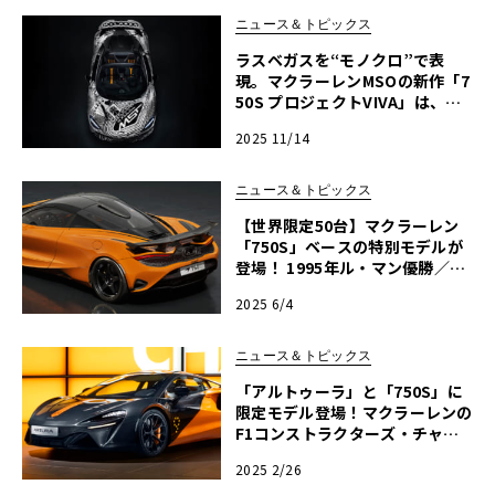
ニュース＆トピックス
ラスベガスを“モノクロ”で表
現。マクラーレンMSOの新作「7
50S プロジェクトVIVA」は、ノ
リスとピアストリが参加した「走
2025 11/14
るスケッチ」
ニュース＆トピックス
【世界限定50台】マクラーレン
「750S」ベースの特別モデルが
登場！ 1995年ル・マン優勝／ト
リプルクラウン30周年を記念し
2025 6/4
て
ニュース＆トピックス
「アルトゥーラ」と「750S」に
限定モデル登場！マクラーレンの
F1コンストラクターズ・チャン
ピオン獲得記念、各9台限定！
2025 2/26