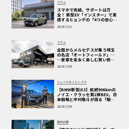
コラム
スマホで完結、サポートは万
全！ 新型EV「インスター」で実
感するヒョンデの「4つの安心」
【第1回・ヒョンデ6つの疑問：
2026 7/31
Why? Hyundai?】〈PR〉
コラム
全国からメルセデスが集う埼玉
の名店「オートフィールド」─
─愛車を末永く楽しむ賢い修理
術と、プロがフックス製オイル
2026 7/30
を選ぶ理由〈PR〉
ニュース＆トピックス
【BMW新型iX3】航続906kmの
ノイエ・クラッセ第1弾BEV。日
本戦略と中村敬斗が語る「駆け
ぬける歓び」
2026 7/24
国内試乗