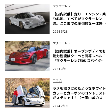
マクラーレン
【国内試乗】走り・エンジン・乗
り心地、すべてがマクラーレン
流。ここまでの圧倒的な一体感を
味わえるクルマは他にない「マク
2024 5/28
ラーレン 750S」
マクラーレン
【国内試乗】オープンボディでも
動力性能はクーペと同等レベル！
「マクラーレン750S スパイダ
ー」
2024 3/9
コラム
ラメを散りばめたようなホワイト
カラーとカーボンのコントラスト
がステキです！【吉田由美のスー
パースポーツ驚愕オプション紹
2024 2/19
介】マクラーレン750Sクーペ編