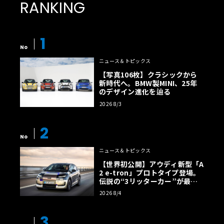
RANKING
1
No
ニュース＆トピックス
【写真106枚】クラシックから
新時代へ。BMW製MINI、25年
のデザイン進化を辿る
2026 8/3
2
No
ニュース＆トピックス
【世界初公開】アウディ新型「A
2 e-tron」プロトタイプ登場。
伝説の“3リッターカー”が最高
効率エントリーBEVとして復活
2026 8/4
【画像38枚】
3