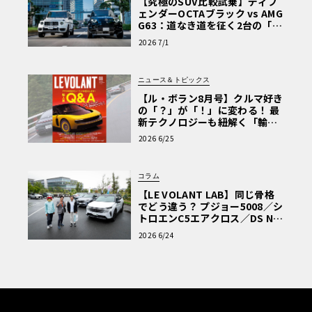
【究極のSUV比較試乗】ディフ
ェンダーOCTAブラック vs AMG
G63：道なき道を征く2台の「対
極的アプローチ」
2026 7/1
ニュース＆トピックス
【ル・ボラン8月号】クルマ好き
の「？」が「！」に変わる！ 最
新テクノロジーも紐解く「輸入
車Q&A」
2026 6/25
コラム
【LE VOLANT LAB】同じ骨格
でどう違う？ プジョー5008／シ
トロエンC5エアクロス／DS Nº4
読者一気乗りレポート
2026 6/24