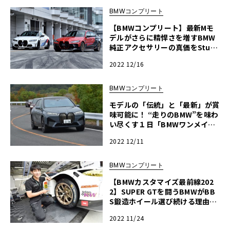
BMWコンプリート
【BMWコンプリート】最新Mモ
デルがさらに精悍さを増すBMW
純正アクセサリーの真価をStudi
e AG会長の鈴木BOB康昭氏に聞
2022 12/16
いてみた
BMWコンプリート
モデルの「伝統」と「最新」が賞
味可能に！ “走りのBMW”を味わ
い尽くす１日「BMWワンメイ
ク・ドライビング・レッスン」
2022 12/11
BMWコンプリート
【BMWカスタマイズ最前線202
2】SUPER GTを闘うBMWがBB
S鍛造ホイール選び続ける理由を
チーム監督に聞いてみた
2022 11/24