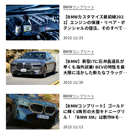
BMWコンプリート
【BMWカスタマイズ最前線202
2】エンジンの保護・リペア・ポ
テンシャルの復活、そのすべてが
コレ1本で可能な添加剤『レヴィ
2022 11/23
テック・パワーショット』
BMWコンプリート
【BMW】新型i7に石井昌道氏が
早くも海外試乗! BEVの特性を最
大限に活かした新たなフラッグシ
ップの降臨
2022 11/20
BMWコンプリート
【BMWコンプリート】ゴールド
に輝く8角形の大型キドニーグリ
ル！ 『BMW XM』は新作Mモデ
ルに相応しいスポーツPHEV
2022 11/12