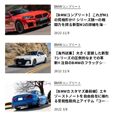
BMWコンプリート
【BMWコンプリート】これがM2
の究極形か!? シリーズ随一の戦
闘力を誇る新型M2の詳細を海外
からレポート!!
2022 11/8
BMWコンプリート
【海外試乗】大きく変貌した新型
7シリーズの圧倒的なまでの革
新!! 注目のBMWのフラッグシッ
プサルーンを石井昌道氏がインプ
2022 11/6
レッション
BMWコンプリート
【BMWカスタマズ最前線】エキ
ゾーストノートを自由自在に操れ
る官能性能向上アイテム「コード
テックCAM PLUG CONNECT.シ
2022 3/8
リーズ」