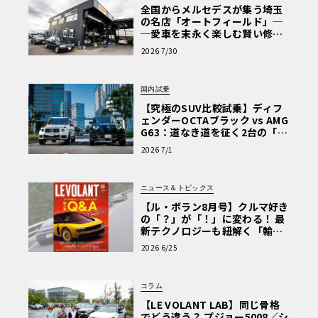
全国からメルセデスが集う埼玉
の名店「オートフィールド」─
─愛車を末永く楽しむ賢い修理
術と、プロがフックス製オイル
2026 7/30
を選ぶ理由〈PR〉
国内試乗
【究極のSUV比較試乗】ディフ
ェンダーOCTAブラック vs AMG
G63：道なき道を征く2台の「対
極的アプローチ」
2026 7/1
ニュース＆トピックス
【ル・ボラン8月号】クルマ好き
の「？」が「！」に変わる！ 最
新テクノロジーも紐解く「輸入
車Q&A」
2026 6/25
コラム
【LE VOLANT LAB】同じ骨格
でどう違う？ プジョー5008／シ