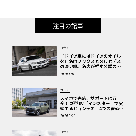
注目の記事
コラム
「ドイツ車にはドイツのオイル
を」名門フックスとメルセデス
の深い縁。名店が推す公認の安
心と、Cクラスで味わうシルキー
2026 8/6
な走り〈PR〉
コラム
スマホで完結、サポートは万
全！ 新型EV「インスター」で実
感するヒョンデの「4つの安心」
【第1回・ヒョンデ6つの疑問：
2026 7/31
Why? Hyundai?】〈PR〉
コラム