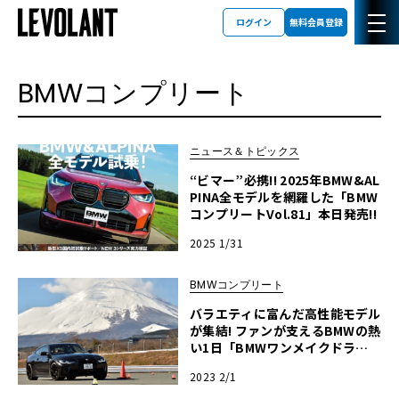
ログイン
無料会員登録
BMWコンプリート
ニュース＆トピックス
“ビマー”必携!! 2025年BMW&AL
PINA全モデルを網羅した「BMW
コンプリートVol.81」本日発売!!
2025 1/31
BMWコンプリート
バラエティに富んだ高性能モデル
が集結! ファンが支えるBMWの熱
い1日「BMWワンメイクドライ
ビングレッスン in 富士」イベン
2023 2/1
トレポート