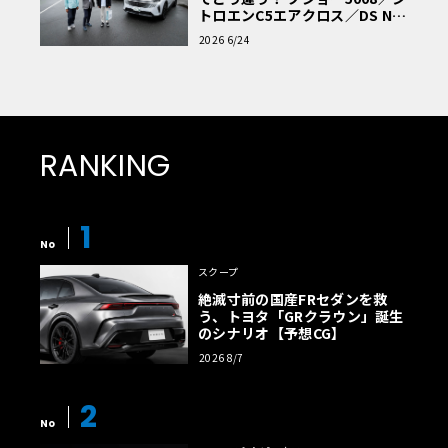
トロエンC5エアクロス／DS Nº4
読者一気乗りレポート
2026 6/24
RANKING
1
No
スクープ
絶滅寸前の国産FRセダンを救
う、トヨタ「GRクラウン」誕生
のシナリオ【予想CG】
2026 8/7
2
No