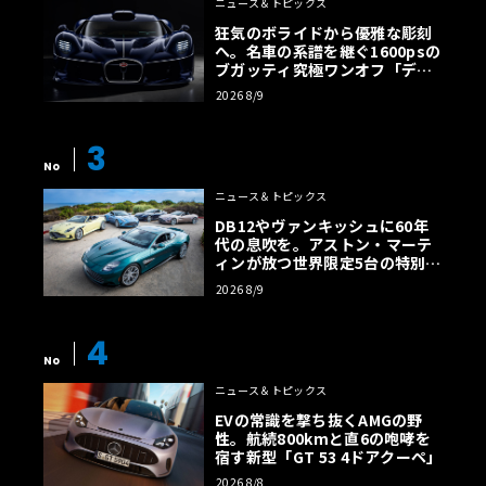
ニュース＆トピックス
狂気のボライドから優雅な彫刻
へ。名車の系譜を継ぐ1600psの
ブガッティ究極ワンオフ「デス
トリエ」
2026 8/9
3
No
ニュース＆トピックス
DB12やヴァンキッシュに60年
代の息吹を。アストン・マーテ
ィンが放つ世界限定5台の特別コ
レクション
2026 8/9
4
No
ニュース＆トピックス
EVの常識を撃ち抜くAMGの野
性。航続800kmと直6の咆哮を
宿す新型「GT 53 4ドアクーペ」
2026 8/8