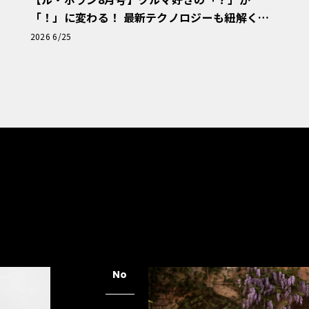
「！」に変わる！ 最新テクノロジーも紐解く
「輸入車Q&A」
2026 6/25
No