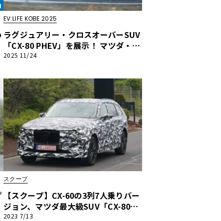
EV:LIFE KOBE 2025
め
ラグジュアリー・クロスオーバーSUV
「CX-80 PHEV」を展示！ マツダ・ブ
ース出展情報【EV:LIFE KOBE 2025】
2025 11/24
スクープ
プ
【スクープ】CX-60の3列7人乗りバー
ジョン、マツダ最大級SUV「CX-80」
9月に日本発売へ！
2023 7/13