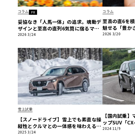
BYD
コラム
コラム
PR
その
至高の直6を積む
妥協なき「人馬一体」の追求。魂動デ
魅せる「豊か
ザインと至高の直列6気筒に宿るマツ
ディーゼル完
2026 3/20
ダの哲学【マツダ最新ディーゼル完全
国産車
レクサ
2026 3/24
解剖】〈PR〉
ホンダ
三菱
光岡
その
雪上試乗
【国内試乗】
【スノードライブ】雪上でも素直な操
ップSUV「CX
縦性とクルマとの一体感を味わえる！
2024 11/9
「CX-80」
2025 3/24