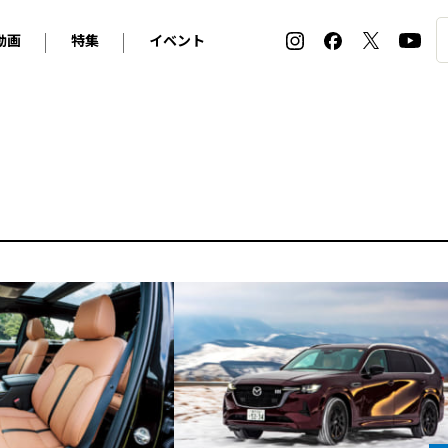
動画
特集
イベント
ィ
BMW
アルピナ
オリジナル動画
2026 サマータイヤ＆ホイール バイヤーズガイド
ル・ボラン カーズ・ミート2026横浜
2025-2026 冬 スタッドレス＆ウインタータイヤ バイヤ
SNOW EXPERIENCE in TOGAKUSHI SKI FIE
デス・ベンツ
ポルシェ
フォルクスワーゲン
ホイールカタログ2025-2026冬
EV:LIFE FUTAKO TAMAGAWA 2026
ーヌ
シトロエン
DSオートモビル
ホイールカタログ
EV:LIFE KOBE 2025
ー
ルノー
アバルト
タイヤ特集
ル・ボラン カーズ・ミート2025横浜
ァ・ロメオ
フェラーリ
フィアット
ルギーニ
マセラティ
アストン・マーティン
レー
ケータハム
ジャガー
ローバー
ロータス
マクラーレン
モーガン
ロールス・ロイス
キャデラック
シボレー
テスラ
ヒョンデ