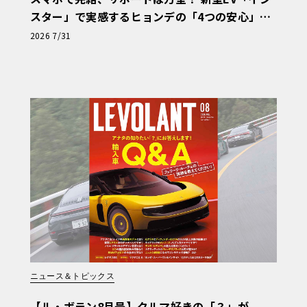
スター」で実感するヒョンデの「4つの安心」
【第1回・ヒョンデ6つの疑問：Why? Hyunda
2026 7/31
i?】〈PR〉
ニュース＆トピックス
【ル・ボラン8月号】クルマ好きの「？」が