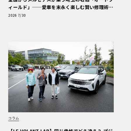
ィールド」──愛車を末永く楽しむ賢い修理術
と、プロがフックス製オイルを選ぶ理由〈PR〉
2026 7/30
コラム
【LE VOLANT LAB】同じ骨格でどう違う？ プジ