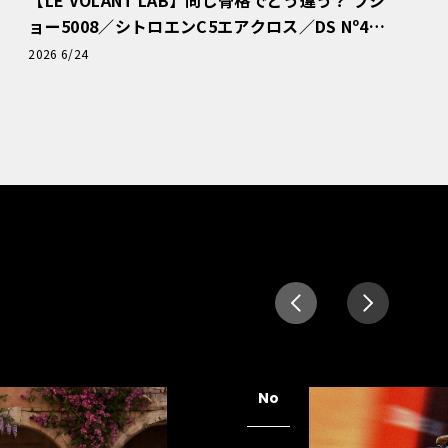
ョー5008／シトロエンC5エアクロス／DS Nº4
読者一気乗りレポート
2026 6/24
No