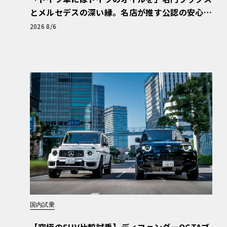
とメルセデスの深い縁。名店が推す公認の安心
と、Cクラスで味わうシルキーな走り〈PR〉
2026 8/6
国内試乗
【究極のSUV比較試乗】ディフェンダーOCTAブ