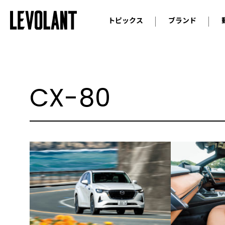
トピックス
ブランド
輸入車
アウデ
ニュース
スクープ
メルセ
試乗
アルピ
CX-80
コラム
プジョ
アルフ
ランボ
ベント
ランド
MINI
ボルボ
ジープ