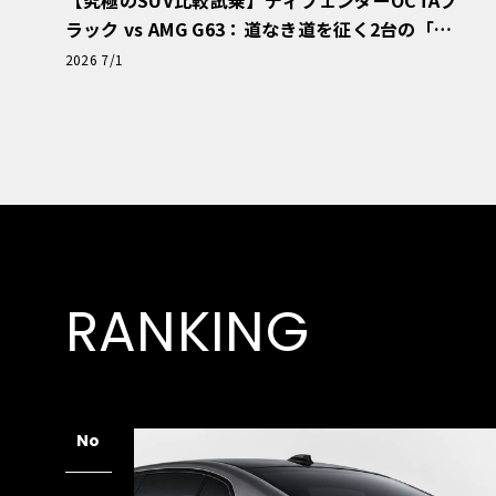
ラック vs AMG G63：道なき道を征く2台の「対
極的アプローチ」
2026 7/1
RANKING
No