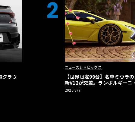
2
ニュース＆トピックス
Rクラウ
【世界限定99台】名車ミウラ
新V12が交差。ランボルギーニ
記念車が登場
2026 8/7