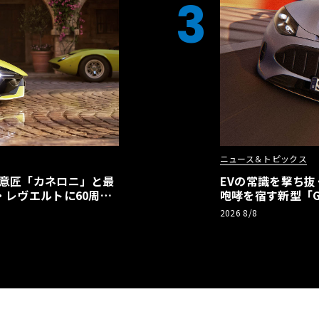
3
ニュース＆トピックス
の意匠「カネロニ」と最
EVの常識を撃ち抜
・レヴエルトに60周年
咆哮を宿す新型「GT
2026 8/8