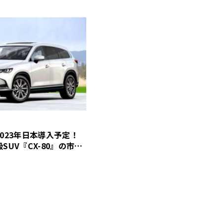
023年日本導入予定！
SUV『CX-80』の市販
！