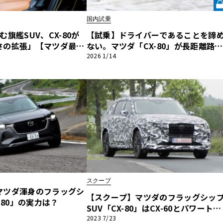
国内試乗
他
旗艦SUV、CX-80が
【試乗】ドライバーであることを諦
さの拡張」【マツダ最新
ない。マツダ「CX-80」が長距離路で
全解剖】
見せた“3列シートのスポーツカー”と
2026 1/14
ス
トヨタ
日産
いう矜持《LE VOLANT LAB》
スバル
マツダ
ダイハツ
スズキ
他
スクープ
マツダ渾身のフラッグシ
【スクープ】マツダのフラッグシッ
-80」の実力は？
SUV「CX-80」はCX-60とパワートレ
インを共有！
2023 7/23