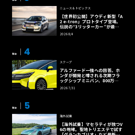
ニュース＆トピックス
【世界初公開】アウディ新型「A
2 e-tron」プロトタイプ登場。
伝説の“3リッターカー”が最高
効率エントリーBEVとして復活
2026 8/4
【画像38枚】
4
No
スクープ
アルファード一強への回答。ホ
ンダが開発と噂される次期フラ
ッグシップミニバン、800万円
超の勝算【予想CG】
2026 7/31
5
No
海外試乗
【海外試乗】マセラティが放つV
6の咆哮。聖地トリエステで試す
「グランカブリオ」など最新ト