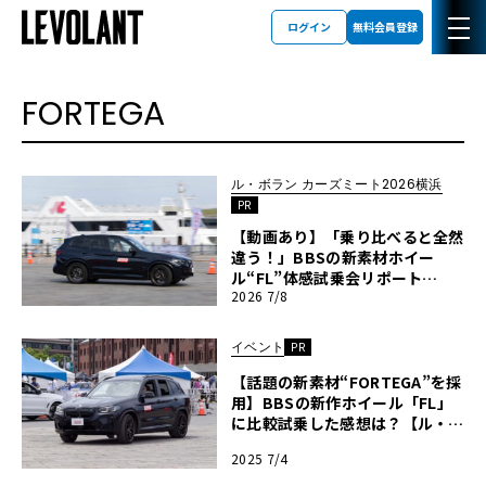
ログイン
無料会員登録
FORTEGA
ル・ボラン カーズミート2026横浜
PR
【動画あり】「乗り比べると全然
違う！」BBSの新素材ホイー
ル“FL”体感試乗会リポート
2026 7/8
【ル・ボラン カーズミート2026
横浜】
イベント
PR
【話題の新素材“FORTEGA”を採
用】BBSの新作ホイール「FL」
に比較試乗した感想は？【ル・ボ
ラン カーズミート横浜2025】
2025 7/4