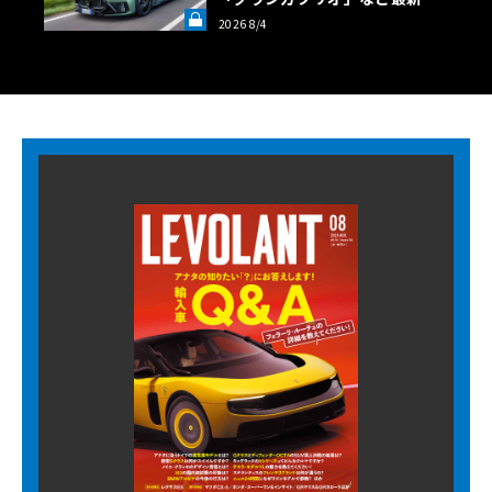
ロフェオ3台の官能評価《LE VO
2026 8/4
LANT LAB》