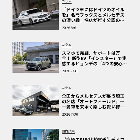
コラム
「ドイツ車にはドイツのオイル
を」名門フックスとメルセデス
の深い縁。名店が推す公認の安
心と、Cクラスで味わうシルキー
2026 8/6
な走り〈PR〉
コラム
スマホで完結、サポートは万
全！ 新型EV「インスター」で実
感するヒョンデの「4つの安心」
【第1回・ヒョンデ6つの疑問：
2026 7/31
Why? Hyundai?】〈PR〉
コラム
全国からメルセデスが集う埼玉
の名店「オートフィールド」─
─愛車を末永く楽しむ賢い修理
術と、プロがフックス製オイル
2026 7/30
を選ぶ理由〈PR〉
国内試乗
【究極のSUV比較試乗】ディフ