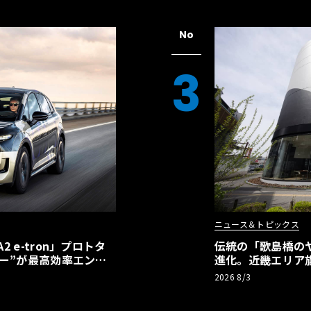
No
3
ニュース＆トピックス
 e-tron」プロトタ
伝統の「歌島橋の
ー”が最高効率エント
進化。近畿エリア
】
ーアル
2026 8/3