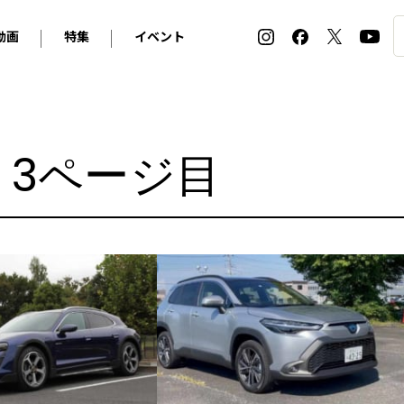
動画
特集
イベント
ィ
BMW
アルピナ
オリジナル動画
2026 サマータイヤ＆ホイール バイヤーズガイド
ル・ボラン カーズ・ミート2026横浜
2025-2026 冬 スタッドレス＆ウインタータイヤ バイヤ
SNOW EXPERIENCE in TOGAKUSHI SKI FIE
デス・ベンツ
ポルシェ
フォルクスワーゲン
ホイールカタログ2025-2026冬
EV:LIFE FUTAKO TAMAGAWA 2026
ーヌ
シトロエン
DSオートモビル
- 3ページ目
ホイールカタログ
EV:LIFE KOBE 2025
ー
ルノー
アバルト
タイヤ特集
ル・ボラン カーズ・ミート2025横浜
ァ・ロメオ
フェラーリ
フィアット
ルギーニ
マセラティ
アストン・マーティン
レー
ケータハム
ジャガー
ローバー
ロータス
マクラーレン
モーガン
ロールス・ロイス
キャデラック
シボレー
テスラ
ヒョンデ