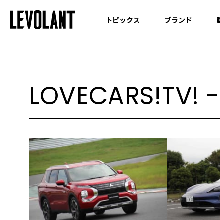
トピックス
ブランド
輸入車
アウデ
ニュース
スクープ
メルセ
試乗
アルピ
LOVECARS!TV!
コラム
プジョ
アルフ
ランボ
ベント
ランド
MINI
ボルボ
ジープ