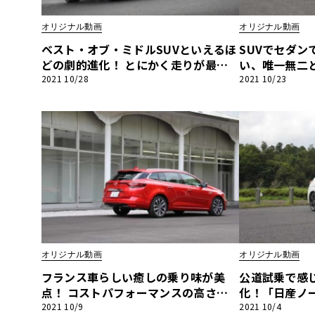
BYD
オリジナル動画
オリジナル動画
その
ベスト・オブ・ミドルSUVといえるほ
SUVでセダン
どの劇的進化！ とにかく走りが最高
い、唯一無二
です！「三菱アウトランダーPHEV」
のピュアEV！
2021 10/28
2021 10/23
国産車
レクサ
【河口まなぶ動画試乗インプレッショ
ロスツーリス
ホンダ
ン】
乗インプレッ
三菱
光岡
その
オリジナル動画
オリジナル動画
フランス車らしい癒しの乗り味が美
公道試乗で感
点！ コストパフォーマンスの高さも
化！「日産ノ
魅力の1台です！「ルノー メガーヌ ス
なぶ動画試乗
2021 10/9
2021 10/4