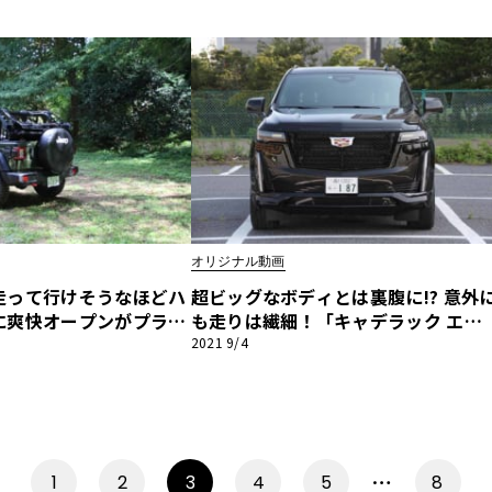
オリジナル動画
走って行けそうなほどハ
超ビッグなボディとは裏腹に!? 意外
に爽快オープンがプラ
も走りは繊細！「キャデラック エス
ラングラー ソフトトッ
カレード」【河口まなぶ動画試乗イ
2021 9/4
」【河口まなぶ動画試乗
プレッション】
ョン】
…
1
2
3
4
5
8