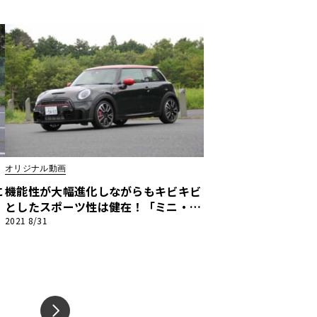
ション】
オリジナル動画
に
機能性が大幅進化しながらもキビキビ
としたスポーツ性は健在！「ミニ・ジ
ン
ョン・クーパー・ワークス（JCW）」
2021 8/31
【河口まなぶ動画試乗インプレッショ
ン】
NEXT