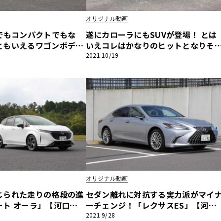
オリジナル動画
他
でもコンパクトでもな
遂にカローラにもSUVが登場！ とは
ともいえるワゴンボディ
いえコレはかなりのヒットとなりそ
「ポルシェ タイカン ク
だ「トヨタ カローラクロス」【河口
2021 10/19
ス
トヨタ
日産
モ」【河口まなぶ動画試
まなぶ動画試乗インプレッション】
スバル
マツダ
ション】
ダイハツ
スズキ
他
オリジナル動画
じられた走りの格段の進
セダン離れに対抗する実力派がマイ
ート オーラ」【河口ま
ーチェンジ！「レクサスES」【河口
インプレッション】
まなぶ動画試乗インプレッション】
2021 9/28