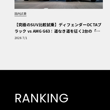
国内試乗
【究極のSUV比較試乗】ディフェンダーOCTAブ
ラック vs AMG G63：道なき道を征く2台の「対
極的アプローチ」
2026 7/1
RANKING