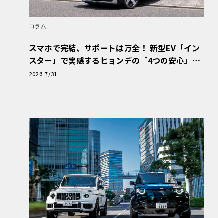
コラム
スマホで完結、サポートは万全！ 新型EV「イン
スター」で実感するヒョンデの「4つの安心」
【第1回・ヒョンデ6つの疑問：Why? Hyunda
2026 7/31
i?】〈PR〉