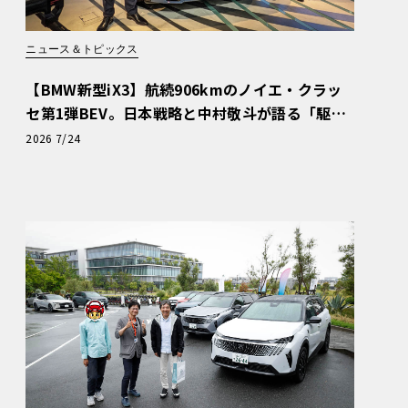
ニュース＆トピックス
【BMW新型iX3】航続906kmのノイエ・クラッ
セ第1弾BEV。日本戦略と中村敬斗が語る「駆け
ぬける歓び」
2026 7/24