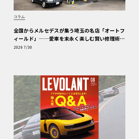
コラム
全国からメルセデスが集う埼玉の名店「オートフ
ィールド」──愛車を末永く楽しむ賢い修理術
と、プロがフックス製オイルを選ぶ理由〈PR〉
2026 7/30