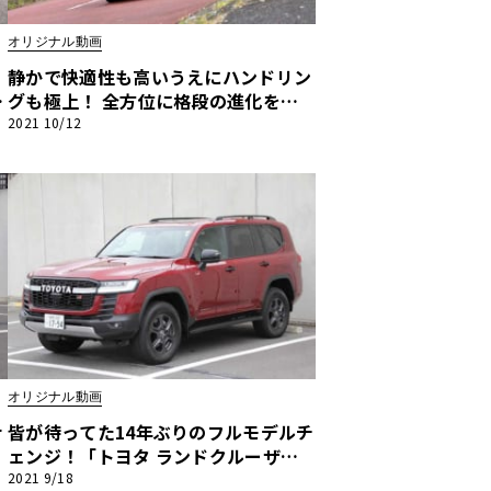
オリジナル動画
静かで快適性も高いうえにハンドリン
う
グも極上！ 全方位に格段の進化を遂
げた新型「ホンダ シビック」【河口
2021 10/12
まなぶ動画試乗インプレッション】
オリジナル動画
ナ
皆が待ってた14年ぶりのフルモデルチ
ェンジ！「トヨタ ランドクルーザ
ー」【河口まなぶ動画試乗インプレッ
2021 9/18