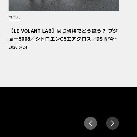
コラム
【LE VOLANT LAB】同じ骨格でどう違う？ プジ
ョー5008／シトロエンC5エアクロス／DS Nº4
読者一気乗りレポート
2026 6/24