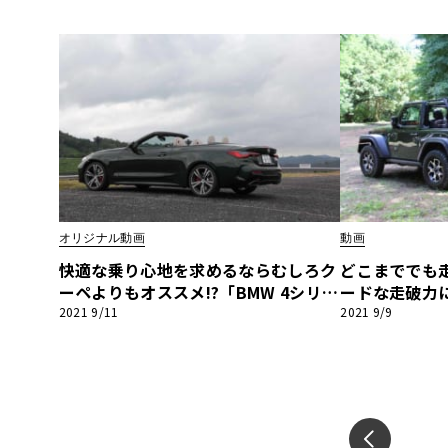
ポーツツアラー 」【河口まなぶ動画
インプレッション】
オリジナル動画
動画
快適な乗り心地を求めるならむしろク
どこまででも
ーペよりもオススメ!?「BMW 4シリー
ードな走破力
ズカブリオレ」【河口まなぶ動画試乗
ス！「ジープ 
2021 9/11
2021 9/9
インプレッション】
プ ルビコン
インプレッシ
PREV