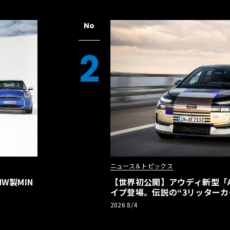
No
2
ニュース＆トピックス
W製MIN
【世界初公開】アウディ新型「A2
イプ登場。伝説の“3リッターカ
リーBEVとして復活【画像38枚
2026 8/4