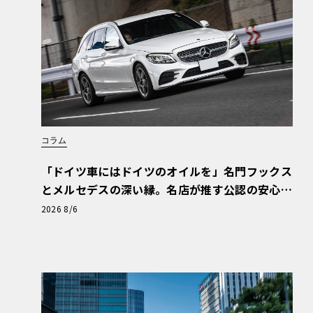
コラム
「ドイツ車にはドイツのオイルを」名門フックス
とメルセデスの深い縁。名店が推す公認の安心
と、Cクラスで味わうシルキーな走り〈PR〉
2026 8/6