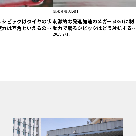
清水和夫のDST
他
vs シビックはタイヤの状
刺激的な発進加速のメガーヌGTに制
実力は互角といえるの
動力で勝るシビックはどう対抗する
DST】#93-3/4
か!?【清水和夫のDST】#93-2/4
2019 7/17
ス
トヨタ
日産
スバル
マツダ
ダイハツ
スズキ
他