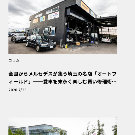
コラム
全国からメルセデスが集う埼玉の名店「オートフ
ィールド」──愛車を末永く楽しむ賢い修理術
と、プロがフックス製オイルを選ぶ理由〈PR〉
2026 7/30