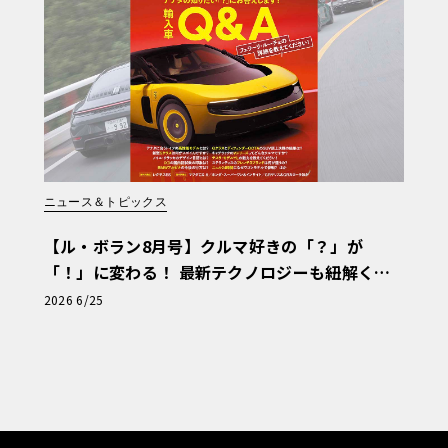
ニュース＆トピックス
【ル・ボラン8月号】クルマ好きの「？」が
「！」に変わる！ 最新テクノロジーも紐解く
「輸入車Q&A」
2026 6/25