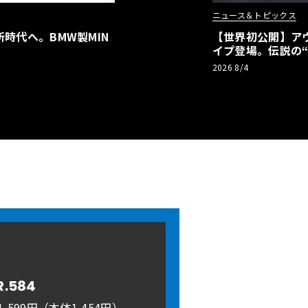
ニュース＆トピックス
時代へ。BMW製MIN
【世界初公開】アウデ
イプ登場。伝説の
リーBEVとして復
2026 8/4
R.584
,599円（本体1,454円）