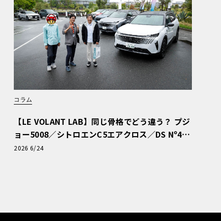
コラム
【LE VOLANT LAB】同じ骨格でどう違う？ プジ
ョー5008／シトロエンC5エアクロス／DS Nº4
読者一気乗りレポート
2026 6/24