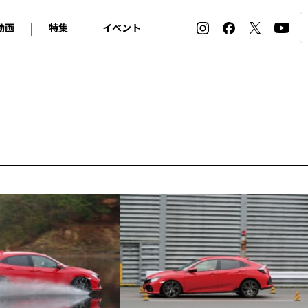
動画
特集
イベント
ィ
BMW
アルピナ
オリジナル動画
2026 サマータイヤ＆ホイール バイヤーズガイド
ル・ボラン カーズ・ミート2026横浜
2025-2026 冬 スタッドレス＆ウインタータイヤ バイヤ
SNOW EXPERIENCE in TOGAKUSHI SKI FIE
デス・ベンツ
ポルシェ
フォルクスワーゲン
ホイールカタログ2025-2026冬
EV:LIFE FUTAKO TAMAGAWA 2026
ーヌ
シトロエン
DSオートモビル
ホイールカタログ
EV:LIFE KOBE 2025
ー
ルノー
アバルト
タイヤ特集
ル・ボラン カーズ・ミート2025横浜
ァ・ロメオ
フェラーリ
フィアット
ルギーニ
マセラティ
アストン・マーティン
レー
ケータハム
ジャガー
ローバー
ロータス
マクラーレン
モーガン
ロールス・ロイス
キャデラック
シボレー
テスラ
ヒョンデ