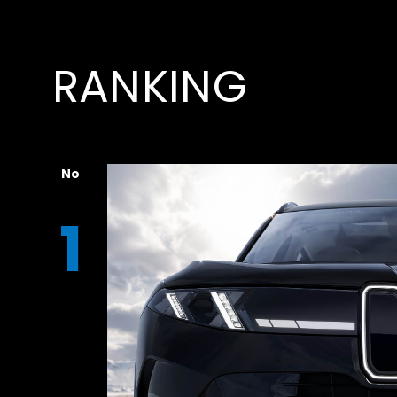
RANKING
No
1