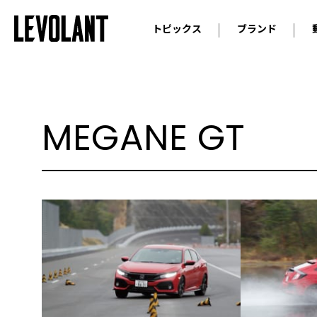
トピックス
ブランド
輸入車
アウデ
ニュース
スクープ
メルセ
試乗
アルピ
MEGANE GT
コラム
プジョ
アルフ
ランボ
ベント
ランド
MINI
ボルボ
ジープ