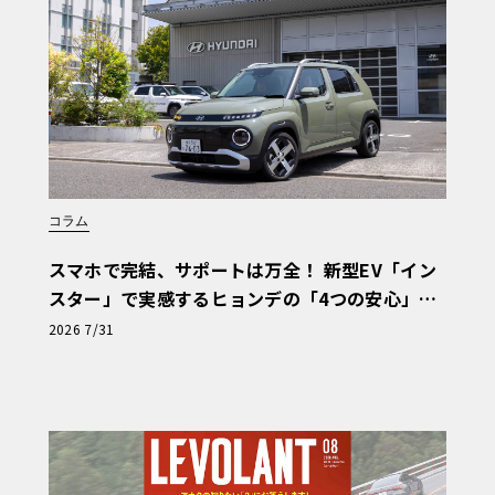
コラム
スマホで完結、サポートは万全！ 新型EV「イン
スター」で実感するヒョンデの「4つの安心」
【第1回・ヒョンデ6つの疑問：Why? Hyunda
2026 7/31
i?】〈PR〉