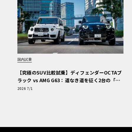
国内試乗
【究極のSUV比較試乗】ディフェンダーOCTAブ
ラック vs AMG G63：道なき道を征く2台の「対
極的アプローチ」
2026 7/1