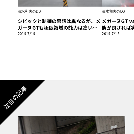
BYD
清水和夫のDST
清水和夫のDST
その
シビックと制御の思想は異なるが、メ
メガーヌGT 
ガーヌGTも極限領域の能力は高いと
態が良ければ
いえるか!?【清水和夫のDST】#93-4/
か!?【清水和夫の
2019 7/19
2019 7/18
国産車
レクサ
4
ホンダ
三菱
光岡
その
注目の記事