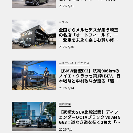
【第1回・ヒョンデ6つの疑問：
2026 7/31
Why? Hyundai?】〈PR〉
コラム
全国からメルセデスが集う埼玉
の名店「オートフィールド」─
─愛車を末永く楽しむ賢い修理
術と、プロがフックス製オイル
2026 7/30
を選ぶ理由〈PR〉
ニュース＆トピックス
【BMW新型iX3】航続906kmの
ノイエ・クラッセ第1弾BEV。日
本戦略と中村敬斗が語る「駆け
ぬける歓び」
2026 7/24
国内試乗
【究極のSUV比較試乗】ディフ
ェンダーOCTAブラック vs AMG
G63：道なき道を征く2台の「対
極的アプローチ」
2026 7/1