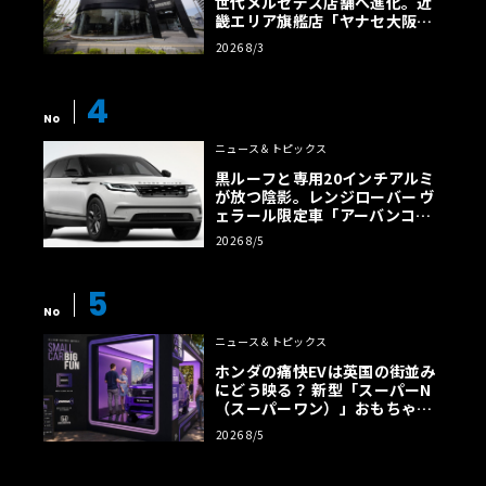
世代メルセデス店舗へ進化。近
畿エリア旗艦店「ヤナセ大阪支
店」がリニューアル
2026 8/3
4
No
ニュース＆トピックス
黒ルーフと専用20インチアルミ
が放つ陰影。レンジローバー ヴ
ェラール限定車「アーバンコン
トラスト・エディション」登場
2026 8/5
5
No
ニュース＆トピックス
ホンダの痛快EVは英国の街並み
にどう映る？ 新型「スーパーN
（スーパーワン）」おもちゃ箱
ツアーの全貌
2026 8/5