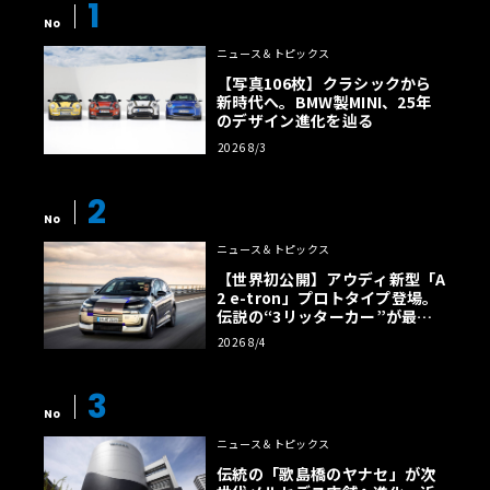
1
No
ニュース＆トピックス
【写真106枚】クラシックから
新時代へ。BMW製MINI、25年
のデザイン進化を辿る
2026 8/3
2
No
ニュース＆トピックス
【世界初公開】アウディ新型「A
2 e-tron」プロトタイプ登場。
伝説の“3リッターカー”が最高
効率エントリーBEVとして復活
2026 8/4
【画像38枚】
3
No
ニュース＆トピックス
伝統の「歌島橋のヤナセ」が次