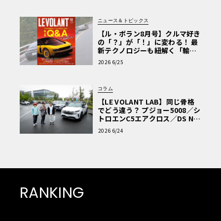
ニュース＆トピックス
【ル・ボラン8月号】クルマ好き
の「？」が「！」に変わる！ 最
新テクノロジーも紐解く「輸入
車Q&A」
2026 6/25
コラム
【LE VOLANT LAB】同じ骨格
でどう違う？ プジョー5008／シ
トロエンC5エアクロス／DS Nº4
読者一気乗りレポート
2026 6/24
RANKING