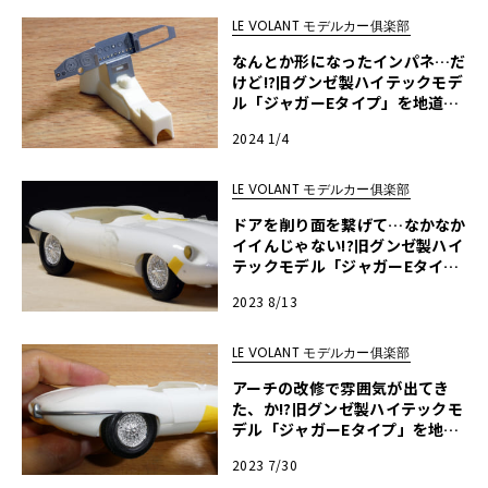
LE VOLANT モデルカー俱楽部
なんとか形になったインパネ…だ
けど!?旧グンゼ製ハイテックモデ
ル「ジャガーEタイプ」を地道に
作ってみる・第16回
2024 1/4
LE VOLANT モデルカー俱楽部
ドアを削り面を繋げて…なかなか
イイんじゃない!?旧グンゼ製ハイ
テックモデル「ジャガーEタイ
プ」を地道に作ってみる・第15
2023 8/13
回
LE VOLANT モデルカー俱楽部
アーチの改修で雰囲気が出てき
た、か!?旧グンゼ製ハイテックモ
デル「ジャガーEタイプ」を地道
に作ってみる・第14回
2023 7/30