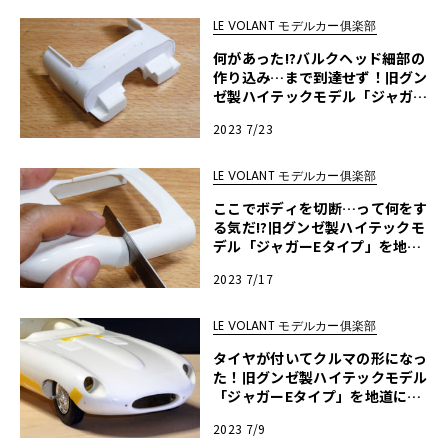
LE VOLANT モデルカー俱楽部
何があった!?バルクヘッド細部の
作り込み…まで到達せず！旧グン
ゼ製ハイテックモデル「ジャガー
Eタイプ」を地道に作ってみる・
2023 7/23
第13回
LE VOLANT モデルカー俱楽部
ここでボディを切断…って何をす
る気だ!?旧グンゼ製ハイテックモ
デル「ジャガーEタイプ」を地道
に作ってみる・第12回
2023 7/17
LE VOLANT モデルカー俱楽部
タイヤが付いてクルマの形になっ
た！旧グンゼ製ハイテックモデル
「ジャガーEタイプ」を地道に作
ってみる・第11回
2023 7/9