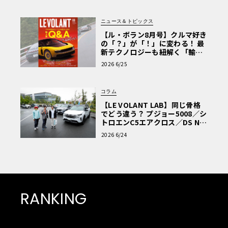
ニュース＆トピックス
【ル・ボラン8月号】クルマ好き
の「？」が「！」に変わる！ 最
新テクノロジーも紐解く「輸入
車Q&A」
2026 6/25
コラム
【LE VOLANT LAB】同じ骨格
でどう違う？ プジョー5008／シ
トロエンC5エアクロス／DS Nº4
読者一気乗りレポート
2026 6/24
RANKING