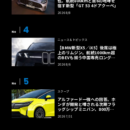
性。航続800kmと直6の咆哮を
宿す新型「GT 53 4ドアクーペ」
2026 8/8
4
No
ニュース＆トピックス
【BMW新型X5／iX5】後席は極
上のリムジン。航続1000km超
のBEVも揃う中国専売ロング仕
様の全貌
2026 8/6
5
No
スクープ
アルファード一強への回答。ホ
ンダが開発と噂される次期フラ
ッグシップミニバン、800万円
超の勝算【予想CG】
2026 7/31