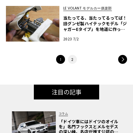
LE VOLANT モデルカー俱楽部
当たってる、当たってるってば！
旧グンゼ製ハイテックモデル「ジ
ャガーEタイプ」を地道に作って
みる・第10回
2023 7/2
NEXT
1
2
注目の記事
コラム
「ドイツ車にはドイツのオイル
を」名門フックスとメルセデス
の深い縁。名店が推す公認の安