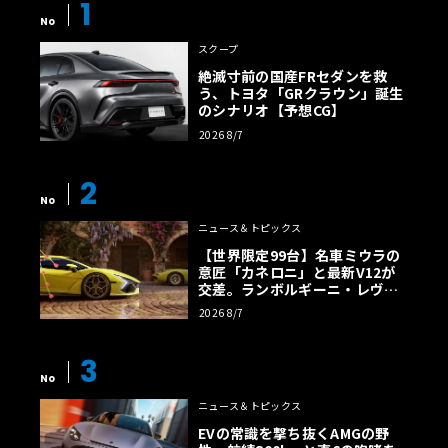
1
No
スクープ
絶滅寸前の国産FRセダンを救
う、トヨタ「GRクラウン」誕生
のシナリオ【予想CG】
2026 8/7
2
No
ニュース＆トピックス
【世界限定99台】名車ミウラの
意匠「カネロニ」と最新V12が
交差。ランボルギーニ・レヴエ
ルトに60周年記念車が登場
2026 8/7
3
No
ニュース＆トピックス
EVの常識を撃ち抜くAMGの野