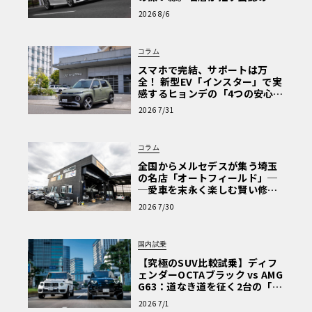
心と、Cクラスで味わうシルキー
2026 8/6
な走り〈PR〉
コラム
スマホで完結、サポートは万
全！ 新型EV「インスター」で実
感するヒョンデの「4つの安心」
【第1回・ヒョンデ6つの疑問：
2026 7/31
Why? Hyundai?】〈PR〉
コラム
全国からメルセデスが集う埼玉
の名店「オートフィールド」─
─愛車を末永く楽しむ賢い修理
術と、プロがフックス製オイル
2026 7/30
を選ぶ理由〈PR〉
国内試乗
【究極のSUV比較試乗】ディフ
ェンダーOCTAブラック vs AMG
G63：道なき道を征く2台の「対
極的アプローチ」
2026 7/1